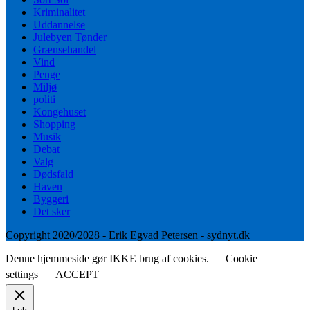
Kriminalitet
Uddannelse
Julebyen Tønder
Grænsehandel
Vind
Penge
Miljø
politi
Kongehuset
Shopping
Musik
Debat
Valg
Dødsfald
Haven
Byggeri
Det sker
Copyright 2020/2028 - Erik Egvad Petersen - sydnyt.dk
Denne hjemmeside gør IKKE brug af cookies.
Cookie
settings
ACCEPT