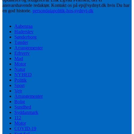
ansvarshavende redaktør. Kontakt os på ep@sydnyt.dk hvis Du har
en god historie.
persondatapolitik-hos-sydnyt-dk
Aabenraa
Haderslev
Sønderborg
Tønder
Arrangementer
Erhverv
Mad
Motor
Natur
NYHED
Politik
Sport
Vejr
Arrangementer
Bolig
Sundhed
Syddanmark
112
Motor
COVID-19
Sort Sol