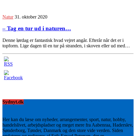
Natur
31. oktober 2020
– Tag en tur ud i naturen…
Denne lørdag er fantastisk hvad vejret angår. Efterår når det er i
topform. Lige dagen til en tur på stranden, i skoven eller ud med…
Sydnyt.dk
Her kan du læse om nyheder, arrangementer, sport, natur, hobby,
handelslivet, arbejdspladser og meget mere fra Aabenraa, Haderslev,
Sønderborg, Tønder, Danmark og den store vide verden. Siden
opdateres og redigeres af Erik Egvad Petersen, der er