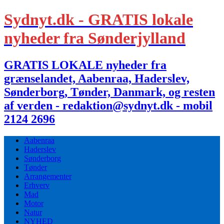
Sydnyt.dk - GRATIS lokale
nyheder fra Sønderjylland
GRATIS LOKALE nyheder fra
grænselandet, Aabenraa, Haderslev,
Sønderborg, Tønder, Danmark, og resten
af verden - redaktion@sydnyt.dk - mobil
2124 2696
Aabenraa
Haderslev
Sønderborg
Tønder
Arrangementer
Erhverv
Mad
Motor
Natur
NYHED