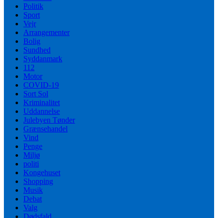
Politik
Sport
Vejr
Arrangementer
Bolig
Sundhed
Syddanmark
112
Motor
COVID-19
Sort Sol
Kriminalitet
Uddannelse
Julebyen Tønder
Grænsehandel
Vind
Penge
Miljø
politi
Kongehuset
Shopping
Musik
Debat
Valg
Dødsfald