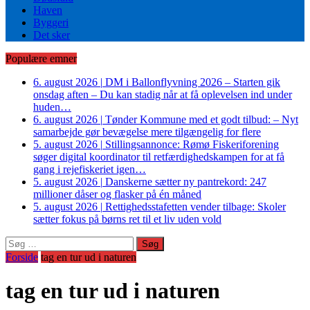
Haven
Byggeri
Det sker
Populære emner
6. august 2026
|
DM i Ballonflyvning 2026 – Starten gik
onsdag aften – Du kan stadig når at få oplevelsen ind under
huden…
6. august 2026
|
Tønder Kommune med et godt tilbud: – Nyt
samarbejde gør bevægelse mere tilgængelig for flere
5. august 2026
|
Stillingsannonce: Rømø Fiskeriforening
søger digital koordinator til retfærdighedskampen for at få
gang i rejefiskeriet igen…
5. august 2026
|
Danskerne sætter ny pantrekord: 247
millioner dåser og flasker på én måned
5. august 2026
|
Rettighedsstafetten vender tilbage: Skoler
sætter fokus på børns ret til et liv uden vold
Søg
efter:
Forside
tag en tur ud i naturen
tag en tur ud i naturen