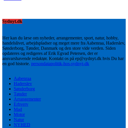
Sydnyt.dk
Her kan du læse om nyheder, arrangementer, sport, natur, hobby,
handelslivet, arbejdspladser og meget mere fra Aabenraa, Haderslev,
Sønderborg, Tønder, Danmark og den store vide verden. Siden
opdateres og redigeres af Erik Egvad Petersen, der er
ansvarshavende redaktør. Kontakt os på ep@sydnyt.dk hvis Du har
en god historie.
persondatapolitik-hos-sydnyt-dk
Aabenraa
Haderslev
Sønderborg
Tønder
Arrangementer
Erhverv
Mad
Motor
Natur
NYHED