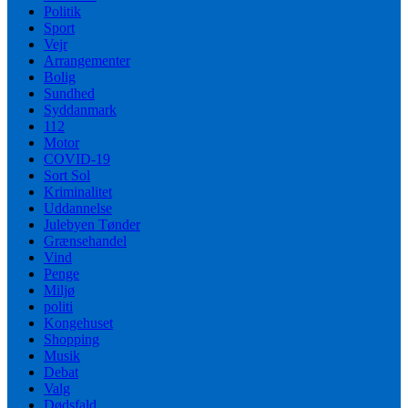
Politik
Sport
Vejr
Arrangementer
Bolig
Sundhed
Syddanmark
112
Motor
COVID-19
Sort Sol
Kriminalitet
Uddannelse
Julebyen Tønder
Grænsehandel
Vind
Penge
Miljø
politi
Kongehuset
Shopping
Musik
Debat
Valg
Dødsfald