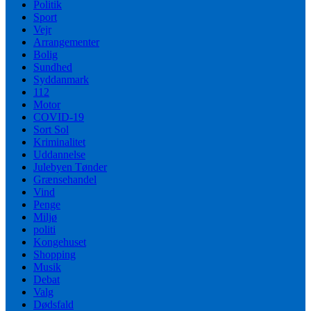
Politik
Sport
Vejr
Arrangementer
Bolig
Sundhed
Syddanmark
112
Motor
COVID-19
Sort Sol
Kriminalitet
Uddannelse
Julebyen Tønder
Grænsehandel
Vind
Penge
Miljø
politi
Kongehuset
Shopping
Musik
Debat
Valg
Dødsfald