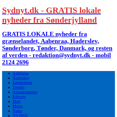
Sydnyt.dk - GRATIS lokale
nyheder fra Sønderjylland
GRATIS LOKALE nyheder fra
grænselandet, Aabenraa, Haderslev,
Sønderborg, Tønder, Danmark, og resten
af verden - redaktion@sydnyt.dk - mobil
2124 2696
Aabenraa
Haderslev
Sønderborg
Tønder
Arrangementer
Erhverv
Mad
Motor
Natur
NYHED