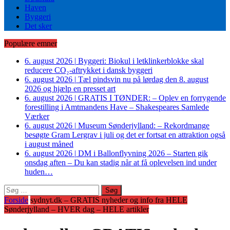
Haven
Byggeri
Det sker
Populære emner
6. august 2026
|
Byggeri: Biokul i letklinkerblokke skal
reducere CO₂-aftrykket i dansk byggeri
6. august 2026
|
Tæl pindsvin nu på lørdag den 8. august
2026 og hjælp en presset art
6. august 2026
|
GRATIS I TØNDER: – Oplev en forrygende
forestilling i Amtmandens Have – Shakespeares Samlede
Værker
6. august 2026
|
Museum Sønderjylland: – Rekordmange
besøgte Gram Lergrav i juli og det er fortsat en attraktion også
i august måned
6. august 2026
|
DM i Ballonflyvning 2026 – Starten gik
onsdag aften – Du kan stadig når at få oplevelsen ind under
huden…
Søg
efter:
Forside
sydnyt.dk – GRATIS nyheder og info fra HELE
Sønderjylland – HVER dag – HELE artikler