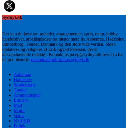
Sydnyt.dk
Her kan du læse om nyheder, arrangementer, sport, natur, hobby,
handelslivet, arbejdspladser og meget mere fra Aabenraa, Haderslev,
Sønderborg, Tønder, Danmark og den store vide verden. Siden
opdateres og redigeres af Erik Egvad Petersen, der er
ansvarshavende redaktør. Kontakt os på ep@sydnyt.dk hvis Du har
en god historie.
persondatapolitik-hos-sydnyt-dk
Aabenraa
Haderslev
Sønderborg
Tønder
Arrangementer
Erhverv
Mad
Motor
Natur
NYHED
Politik