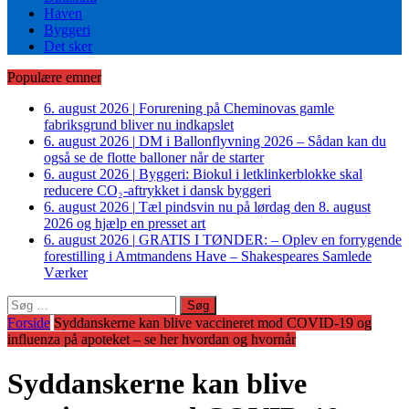
Haven
Byggeri
Det sker
Populære emner
6. august 2026
|
Forurening på Cheminovas gamle
fabriksgrund bliver nu indkapslet
6. august 2026
|
DM i Ballonflyvning 2026 – Sådan kan du
også se de flotte balloner når de starter
6. august 2026
|
Byggeri: Biokul i letklinkerblokke skal
reducere CO₂-aftrykket i dansk byggeri
6. august 2026
|
Tæl pindsvin nu på lørdag den 8. august
2026 og hjælp en presset art
6. august 2026
|
GRATIS I TØNDER: – Oplev en forrygende
forestilling i Amtmandens Have – Shakespeares Samlede
Værker
Søg
efter:
Forside
Syddanskerne kan blive vaccineret mod COVID-19 og
influenza på apoteket – se her hvordan og hvornår
Syddanskerne kan blive