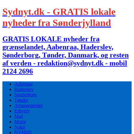
Sydnyt.dk - GRATIS lokale
nyheder fra Sønderjylland
GRATIS LOKALE nyheder fra
grænselandet, Aabenraa, Haderslev,
Sønderborg, Tønder, Danmark, og resten
af verden - redaktion@sydnyt.dk - mobil
2124 2696
Aabenraa
Haderslev
Sønderborg
Tønder
Arrangementer
Erhverv
Mad
Motor
Natur
NYHED