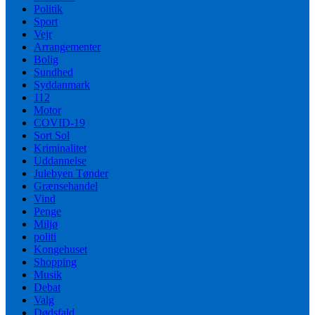
Politik
Sport
Vejr
Arrangementer
Bolig
Sundhed
Syddanmark
112
Motor
COVID-19
Sort Sol
Kriminalitet
Uddannelse
Julebyen Tønder
Grænsehandel
Vind
Penge
Miljø
politi
Kongehuset
Shopping
Musik
Debat
Valg
Dødsfald