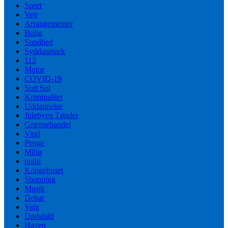
Sport
Vejr
Arrangementer
Bolig
Sundhed
Syddanmark
112
Motor
COVID-19
Sort Sol
Kriminalitet
Uddannelse
Julebyen Tønder
Grænsehandel
Vind
Penge
Miljø
politi
Kongehuset
Shopping
Musik
Debat
Valg
Dødsfald
Haven