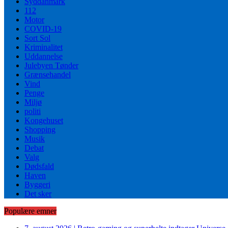
Syddanmark
112
Motor
COVID-19
Sort Sol
Kriminalitet
Uddannelse
Julebyen Tønder
Grænsehandel
Vind
Penge
Miljø
politi
Kongehuset
Shopping
Musik
Debat
Valg
Dødsfald
Haven
Byggeri
Det sker
Populære emner