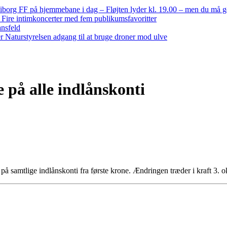
iborg FF på hjemmebane i dag – Fløjten lyder kl. 19.00 – men du må 
: Fire intimkoncerter med fem publikumsfavoritter
ansfeld
 Naturstyrelsen adgang til at bruge droner mod ulve
 på alle indlånskonti
 på samtlige indlånskonti fra første krone. Ændringen træder i kraft 3