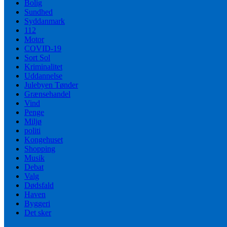
Bolig
Sundhed
Syddanmark
112
Motor
COVID-19
Sort Sol
Kriminalitet
Uddannelse
Julebyen Tønder
Grænsehandel
Vind
Penge
Miljø
politi
Kongehuset
Shopping
Musik
Debat
Valg
Dødsfald
Haven
Byggeri
Det sker