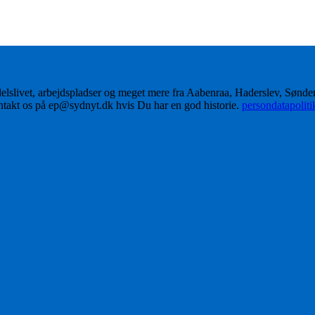
delslivet, arbejdspladser og meget mere fra Aabenraa, Haderslev, Sønd
ontakt os på ep@sydnyt.dk hvis Du har en god historie.
persondatapolit