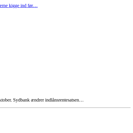
gerne kigge ind før…
. oktober. Sydbank ændrer indlånsrentesatsen…