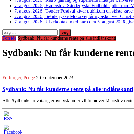
7. august 2026
|
Retro-gaming og superhelte indtager Universe
7. august 2026
|
Haderslev: Sønderjyske Fodbold spiller mod V
7. august 2026
|
Tønder Festival giver publikum en sidste gave
7. august 2026
|
Sønderjyske Motorvej får ny asfalt ved Christi
7. august 2026
|
Ulvekontakt med børn den 5. august 2026 giver
Søg
efter:
Forside
Sydbank: Nu får kunderne rente på alle indlånskonti
Sydbank: Nu får kunderne rente
Forbruger
,
Penge
20. september 2023
Sydbank: Nu får kunderne rente på alle indlånskonti
Alle Sydbanks privat- og erhvervskunder vil fremover få positiv rente