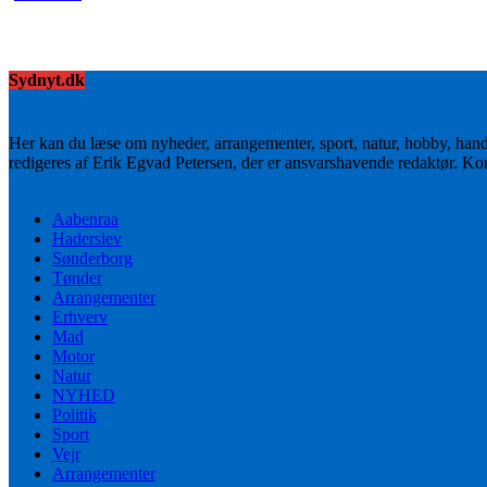
Sydnyt.dk
Her kan du læse om nyheder, arrangementer, sport, natur, hobby, han
redigeres af Erik Egvad Petersen, der er ansvarshavende redaktør. K
Aabenraa
Haderslev
Sønderborg
Tønder
Arrangementer
Erhverv
Mad
Motor
Natur
NYHED
Politik
Sport
Vejr
Arrangementer