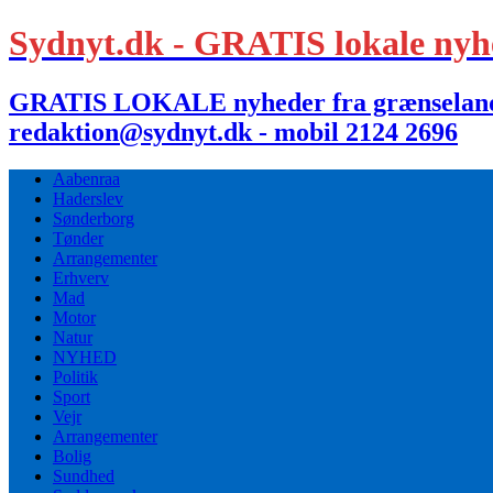
Sydnyt.dk - GRATIS lokale nyh
GRATIS LOKALE nyheder fra grænselandet,
redaktion@sydnyt.dk - mobil 2124 2696
Aabenraa
Haderslev
Sønderborg
Tønder
Arrangementer
Erhverv
Mad
Motor
Natur
NYHED
Politik
Sport
Vejr
Arrangementer
Bolig
Sundhed