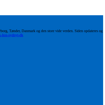
erborg, Tønder, Danmark og den store vide verden. Siden opdateres og
ik-hos-sydnyt-dk