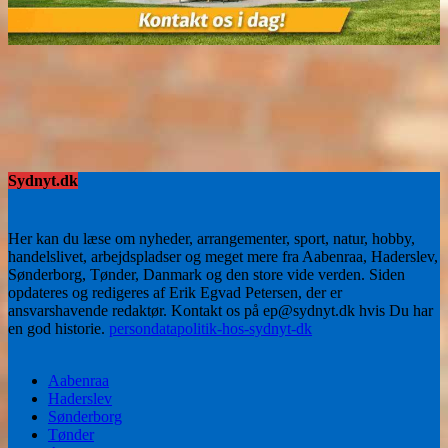
Sydnyt.dk
Her kan du læse om nyheder, arrangementer, sport, natur, hobby,
handelslivet, arbejdspladser og meget mere fra Aabenraa, Haderslev,
Sønderborg, Tønder, Danmark og den store vide verden. Siden
opdateres og redigeres af Erik Egvad Petersen, der er
ansvarshavende redaktør. Kontakt os på ep@sydnyt.dk hvis Du har
en god historie.
persondatapolitik-hos-sydnyt-dk
Aabenraa
Haderslev
Sønderborg
Tønder