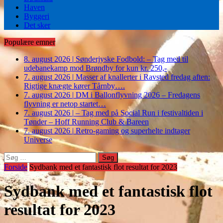
Haven
Byggeri
Det sker
Populære emner
8. august 2026
|
Sønderjyske Fodbold: – Tag med til
udebanekamp mod Brøndby for kun kr. 250,-
7. august 2026
|
Masser af knallerter i Ravsted fredag aften:
Rigtige knægte kører Tårnby….
7. august 2026
|
DM i Ballonflyvning 2026 – Fredagens
flyvning er netop startet…
7. august 2026
|
– Tag med på Social Run i festivaltiden i
Tønder – Hoff Running Club & Bareen
7. august 2026
|
Retro-gaming og superhelte indtager
Universe
Søg
efter:
Forside
Sydbank med et fantastisk flot resultat for 2023
Sydbank med et fantastisk flot
resultat for 2023