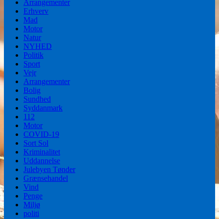
Arrangementer
Erhverv
Mad
Motor
Natur
NYHED
Politik
Sport
Vejr
Arrangementer
Bolig
Sundhed
Syddanmark
112
Motor
COVID-19
Sort Sol
Kriminalitet
Uddannelse
Julebyen Tønder
Grænsehandel
Vind
Penge
Miljø
politi