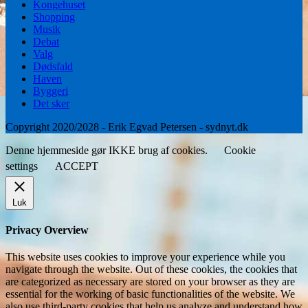
Kongehuset
Shopping
Musik
Debat
Valg
Dødsfald
Haven
Byggeri
Det sker
Copyright 2020/2028 - Erik Egvad Petersen - sydnyt.dk
Denne hjemmeside gør IKKE brug af cookies.
Cookie
settings
ACCEPT
Luk
Privacy Overview
This website uses cookies to improve your experience while you
navigate through the website. Out of these cookies, the cookies that
are categorized as necessary are stored on your browser as they are
essential for the working of basic functionalities of the website. We
also use third-party cookies that help us analyze and understand how