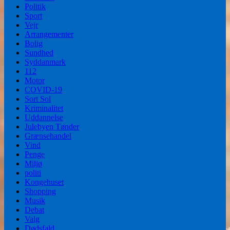
Politik
Sport
Vejr
Arrangementer
Bolig
Sundhed
Syddanmark
112
Motor
COVID-19
Sort Sol
Kriminalitet
Uddannelse
Julebyen Tønder
Grænsehandel
Vind
Penge
Miljø
politi
Kongehuset
Shopping
Musik
Debat
Valg
Dødsfald