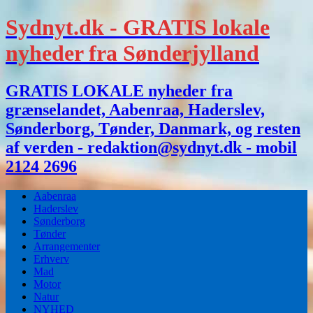
Sydnyt.dk - GRATIS lokale
nyheder fra Sønderjylland
GRATIS LOKALE nyheder fra
grænselandet, Aabenraa, Haderslev,
Sønderborg, Tønder, Danmark, og resten
af verden - redaktion@sydnyt.dk - mobil
2124 2696
Aabenraa
Haderslev
Sønderborg
Tønder
Arrangementer
Erhverv
Mad
Motor
Natur
NYHED