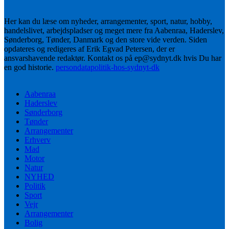
Her kan du læse om nyheder, arrangementer, sport, natur, hobby,
handelslivet, arbejdspladser og meget mere fra Aabenraa, Haderslev,
Sønderborg, Tønder, Danmark og den store vide verden. Siden
opdateres og redigeres af Erik Egvad Petersen, der er
ansvarshavende redaktør. Kontakt os på ep@sydnyt.dk hvis Du har
en god historie.
persondatapolitik-hos-sydnyt-dk
Aabenraa
Haderslev
Sønderborg
Tønder
Arrangementer
Erhverv
Mad
Motor
Natur
NYHED
Politik
Sport
Vejr
Arrangementer
Bolig