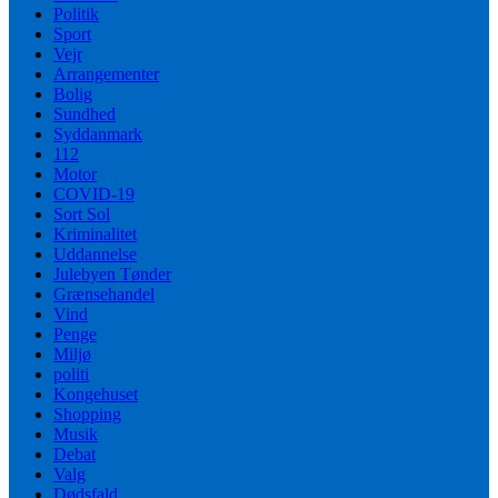
Politik
Sport
Vejr
Arrangementer
Bolig
Sundhed
Syddanmark
112
Motor
COVID-19
Sort Sol
Kriminalitet
Uddannelse
Julebyen Tønder
Grænsehandel
Vind
Penge
Miljø
politi
Kongehuset
Shopping
Musik
Debat
Valg
Dødsfald