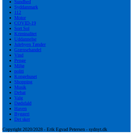
Sundhed
Syddanmark
112
Motor
COVID-19
Sort Sol
Kriminalitet
Uddannelse
Julebyen Tønder
Grænsehandel
Vind
Penge
Miljø
politi
Kongehuset
Shopping
Musik
Debat
Valg
Dødsfald
Haven
Byggeri
Det sker
Copyright 2020/2028 - Erik Egvad Petersen - sydnyt.dk