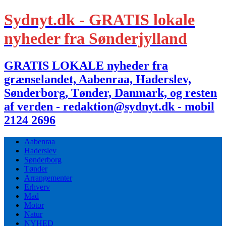
Sydnyt.dk - GRATIS lokale
nyheder fra Sønderjylland
GRATIS LOKALE nyheder fra
grænselandet, Aabenraa, Haderslev,
Sønderborg, Tønder, Danmark, og resten
af verden - redaktion@sydnyt.dk - mobil
2124 2696
Aabenraa
Haderslev
Sønderborg
Tønder
Arrangementer
Erhverv
Mad
Motor
Natur
NYHED