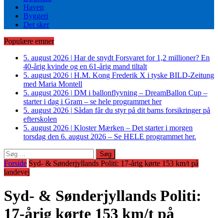
Haven
Byggeri
Det sker
Populære emner
5. august 2026
|
Har de snydt Forsvaret for 1,2 millioner? En
40-årig kvinde og en 61-årig mand tiltalt
5. august 2026
|
H.M. Kong Frederik X i tyske BILD-Zeitung
med Maria Montell
5. august 2026
|
DM i ballonflyvning – DreamBallon Cup –
starter i dag i Gram – se hele programmet her
5. august 2026
|
Sådan får du styr på dit barns forsikringer på
efterskolen
5. august 2026
|
Kloster Mærken – Det starter i morgen
torsdag den 6. august 2026 – Se HELE programmet her.
Søg
efter:
Forside
Syd- & Sønderjyllands Politi: 17-årig kørte 153 km/t på
landevej
Syd- & Sønderjyllands Politi:
17-årig kørte 153 km/t på