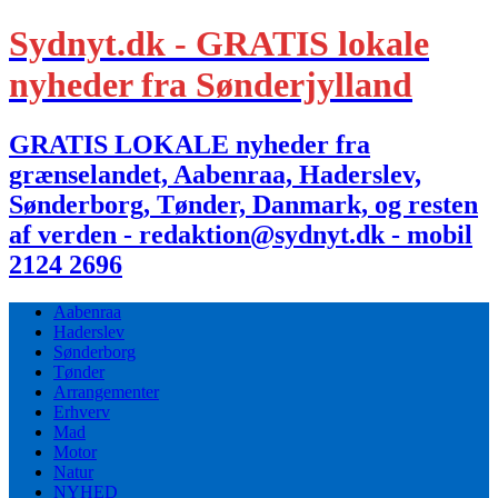
Sydnyt.dk - GRATIS lokale
nyheder fra Sønderjylland
GRATIS LOKALE nyheder fra
grænselandet, Aabenraa, Haderslev,
Sønderborg, Tønder, Danmark, og resten
af verden - redaktion@sydnyt.dk - mobil
2124 2696
Aabenraa
Haderslev
Sønderborg
Tønder
Arrangementer
Erhverv
Mad
Motor
Natur
NYHED