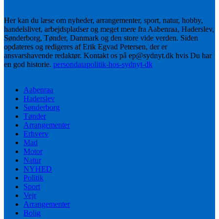
Her kan du læse om nyheder, arrangementer, sport, natur, hobby,
handelslivet, arbejdspladser og meget mere fra Aabenraa, Haderslev,
Sønderborg, Tønder, Danmark og den store vide verden. Siden
opdateres og redigeres af Erik Egvad Petersen, der er
ansvarshavende redaktør. Kontakt os på ep@sydnyt.dk hvis Du har
en god historie.
persondatapolitik-hos-sydnyt-dk
Aabenraa
Haderslev
Sønderborg
Tønder
Arrangementer
Erhverv
Mad
Motor
Natur
NYHED
Politik
Sport
Vejr
Arrangementer
Bolig