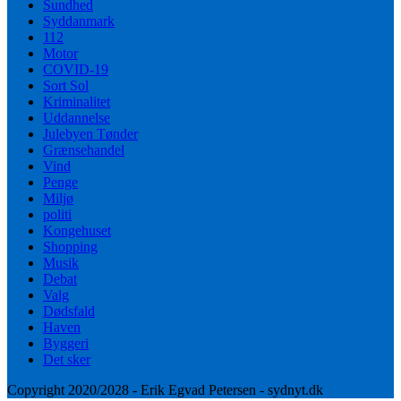
Sundhed
Syddanmark
112
Motor
COVID-19
Sort Sol
Kriminalitet
Uddannelse
Julebyen Tønder
Grænsehandel
Vind
Penge
Miljø
politi
Kongehuset
Shopping
Musik
Debat
Valg
Dødsfald
Haven
Byggeri
Det sker
Copyright 2020/2028 - Erik Egvad Petersen - sydnyt.dk