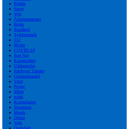
Politik
Sport
Vejr
Arrangementer
Bolig
Sundhed
Syddanmark
112
Motor
COVID-19
Sort Sol
Kriminalitet
Uddannelse
Julebyen Tønder
Grænsehandel
Vind
Penge
Miljø
politi
Kongehuset
Shopping
Musik
Debat
Valg
Dødsfald