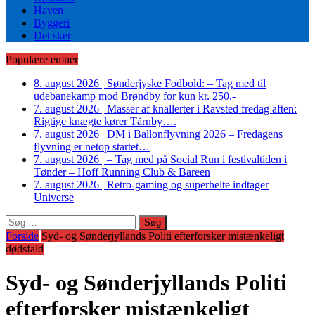
Haven
Byggeri
Det sker
Populære emner
8. august 2026
|
Sønderjyske Fodbold: – Tag med til
udebanekamp mod Brøndby for kun kr. 250,-
7. august 2026
|
Masser af knallerter i Ravsted fredag aften:
Rigtige knægte kører Tårnby….
7. august 2026
|
DM i Ballonflyvning 2026 – Fredagens
flyvning er netop startet…
7. august 2026
|
– Tag med på Social Run i festivaltiden i
Tønder – Hoff Running Club & Bareen
7. august 2026
|
Retro-gaming og superhelte indtager
Universe
Søg
efter:
Forside
Syd- og Sønderjyllands Politi efterforsker mistænkeligt
dødsfald
Syd- og Sønderjyllands Politi
efterforsker mistænkeligt