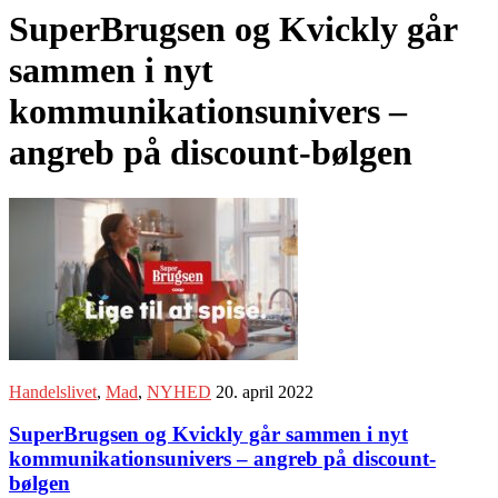
SuperBrugsen og Kvickly går
sammen i nyt
kommunikationsunivers –
angreb på discount-bølgen
Handelslivet
,
Mad
,
NYHED
20. april 2022
SuperBrugsen og Kvickly går sammen i nyt
kommunikationsunivers – angreb på discount-
bølgen