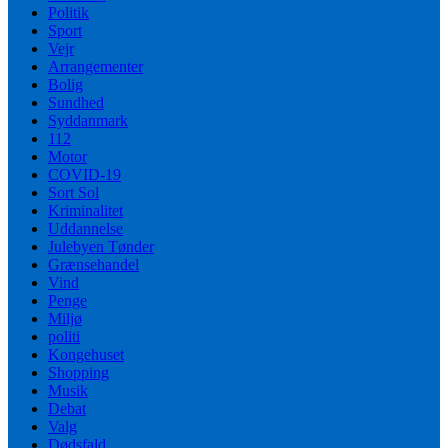
Politik
Sport
Vejr
Arrangementer
Bolig
Sundhed
Syddanmark
112
Motor
COVID-19
Sort Sol
Kriminalitet
Uddannelse
Julebyen Tønder
Grænsehandel
Vind
Penge
Miljø
politi
Kongehuset
Shopping
Musik
Debat
Valg
Dødsfald