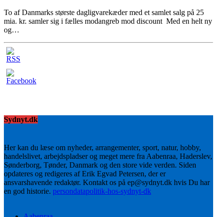
To af Danmarks største dagligvarekæder med et samlet salg på 25
mia. kr. samler sig i fælles modangreb mod discount Med en helt ny
og…
Sydnyt.dk
Her kan du læse om nyheder, arrangementer, sport, natur, hobby,
handelslivet, arbejdspladser og meget mere fra Aabenraa, Haderslev,
Sønderborg, Tønder, Danmark og den store vide verden. Siden
opdateres og redigeres af Erik Egvad Petersen, der er
ansvarshavende redaktør. Kontakt os på ep@sydnyt.dk hvis Du har
en god historie.
persondatapolitik-hos-sydnyt-dk
Aabenraa