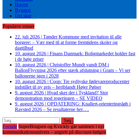
Haven
Byggeri
Det sker
Populære emner
22. juli 2026
|
Tønder Kommune med invitation til alle
borgere: – Vær med til at forme fremtidens skoler og
dagtilbud
10. august 2026
|
Finans Danmark: Boligmarkedet holder fast
i de høje priser
10. august 2026
|
Christoffer Mundt vandt DM i
BallonFlyvning 2026 efter stærk afslutning i Gram – Vi ser
ballonerne igen i 2028
10. august 2026
|
Coop: Tre sydjyske fødevareproducenter
indstillet til ny pris – heriblandt Højer Pølser
9. august 2026
|
Hvad sker der i Tyskland? Stor
demonstration mod regeringen – SE VIDEO
9. august 2026
|
OPDATERING: Knallert-orienteringsløb i
Ravsted 2026 – Se resultaterne her….
Søg
efter:
Forside
SuperBrugsen og Kvickly går sammen i nyt
kommunikationsunivers – angreb på discount-bølgen