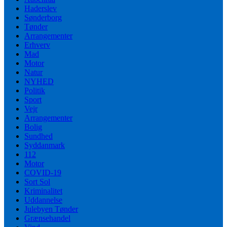
Haderslev
Sønderborg
Tønder
Arrangementer
Erhverv
Mad
Motor
Natur
NYHED
Politik
Sport
Vejr
Arrangementer
Bolig
Sundhed
Syddanmark
112
Motor
COVID-19
Sort Sol
Kriminalitet
Uddannelse
Julebyen Tønder
Grænsehandel