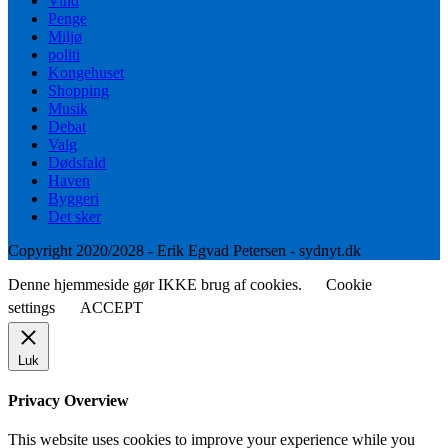
Vind
Penge
Miljø
politi
Kongehuset
Shopping
Musik
Debat
Valg
Dødsfald
Haven
Byggeri
Det sker
Copyright 2020/2028 - Erik Egvad Petersen - sydnyt.dk
Denne hjemmeside gør IKKE brug af cookies.
Cookie
settings
ACCEPT
Luk
Privacy Overview
This website uses cookies to improve your experience while you