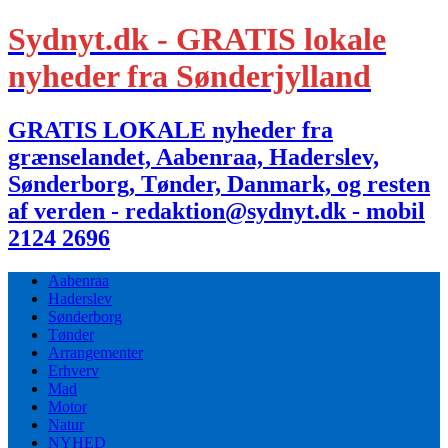
Sydnyt.dk - GRATIS lokale
nyheder fra Sønderjylland
GRATIS LOKALE nyheder fra
grænselandet, Aabenraa, Haderslev,
Sønderborg, Tønder, Danmark, og resten
af verden - redaktion@sydnyt.dk - mobil
2124 2696
Aabenraa
Haderslev
Sønderborg
Tønder
Arrangementer
Erhverv
Mad
Motor
Natur
NYHED