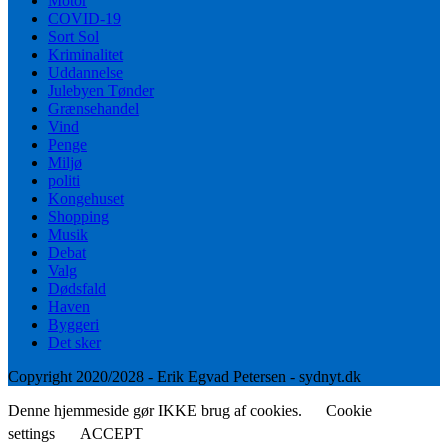
Motor
COVID-19
Sort Sol
Kriminalitet
Uddannelse
Julebyen Tønder
Grænsehandel
Vind
Penge
Miljø
politi
Kongehuset
Shopping
Musik
Debat
Valg
Dødsfald
Haven
Byggeri
Det sker
Copyright 2020/2028 - Erik Egvad Petersen - sydnyt.dk
Denne hjemmeside gør IKKE brug af cookies.
Cookie
settings
ACCEPT