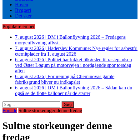
Haven
Byggeri
Det sker
Populære emner
7. august 2026
|
DM i Ballonflyvning 2026 – Fredagens
morgenflyvning aflyst…
7. august 2026
|
Haderslev Kommune: Nye regler for asbestfri
eternitplader fra 1. august 2026
6. august 2026
|
Politiet har lukket tilkørslen til rastepladsen
ved Øster Løgum på motorvejen i nordgående spor torsdag
aften
6. august 2026
|
Forurening på Cheminovas gamle
fabriksgrund bliver nu indkapslet
6. august 2026
|
DM i Ballonflyvning 2026 – Sådan kan du
også se de flotte balloner når de starter
Søg
efter:
Forside
Sultne storkeunger denne fredag
Sultne storkeunger denne
fredag