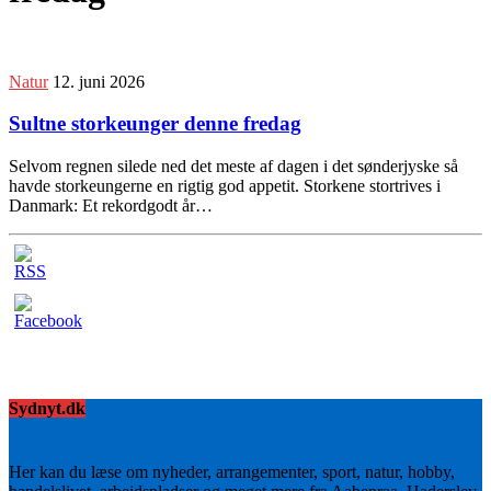
Natur
12. juni 2026
Sultne storkeunger denne fredag
Selvom regnen silede ned det meste af dagen i det sønderjyske så
havde storkeungerne en rigtig god appetit. Storkene stortrives i
Danmark: Et rekordgodt år…
Sydnyt.dk
Her kan du læse om nyheder, arrangementer, sport, natur, hobby,