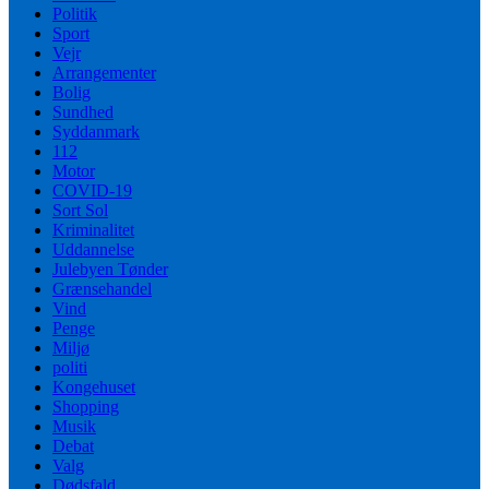
Politik
Sport
Vejr
Arrangementer
Bolig
Sundhed
Syddanmark
112
Motor
COVID-19
Sort Sol
Kriminalitet
Uddannelse
Julebyen Tønder
Grænsehandel
Vind
Penge
Miljø
politi
Kongehuset
Shopping
Musik
Debat
Valg
Dødsfald