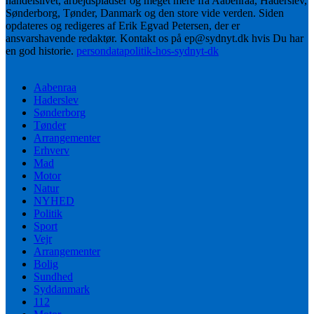
handelslivet, arbejdspladser og meget mere fra Aabenraa, Haderslev,
Sønderborg, Tønder, Danmark og den store vide verden. Siden
opdateres og redigeres af Erik Egvad Petersen, der er
ansvarshavende redaktør. Kontakt os på ep@sydnyt.dk hvis Du har
en god historie.
persondatapolitik-hos-sydnyt-dk
Aabenraa
Haderslev
Sønderborg
Tønder
Arrangementer
Erhverv
Mad
Motor
Natur
NYHED
Politik
Sport
Vejr
Arrangementer
Bolig
Sundhed
Syddanmark
112