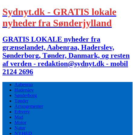
Sydnyt.dk - GRATIS lokale
nyheder fra Sønderjylland
GRATIS LOKALE nyheder fra
grænselandet, Aabenraa, Haderslev,
Sønderborg, Tønder, Danmark, og resten
af verden - redaktion@sydnyt.dk - mobil
2124 2696
Aabenraa
Haderslev
Sønderborg
Tønder
Arrangementer
Erhverv
Mad
Motor
Natur
NYHED