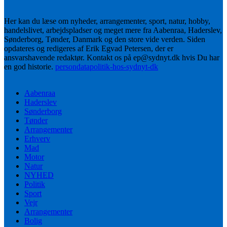
Her kan du læse om nyheder, arrangementer, sport, natur, hobby,
handelslivet, arbejdspladser og meget mere fra Aabenraa, Haderslev,
Sønderborg, Tønder, Danmark og den store vide verden. Siden
opdateres og redigeres af Erik Egvad Petersen, der er
ansvarshavende redaktør. Kontakt os på ep@sydnyt.dk hvis Du har
en god historie.
persondatapolitik-hos-sydnyt-dk
Aabenraa
Haderslev
Sønderborg
Tønder
Arrangementer
Erhverv
Mad
Motor
Natur
NYHED
Politik
Sport
Vejr
Arrangementer
Bolig