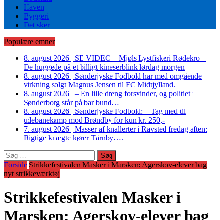
Haven
Byggeri
Det sker
Populære emner
8. august 2026
|
SE VIDEO – Mjøls Lystfiskeri Rødekro –
De huggede på et billigt kineserblink lørdag morgen
8. august 2026
|
Sønderjyske Fodbold har med omgående
virkning solgt Magnus Jensen til FC Midtjylland.
8. august 2026
|
– En lille dreng forsvinder, og politiet i
Sønderborg står på bar bund…
8. august 2026
|
Sønderjyske Fodbold: – Tag med til
udebanekamp mod Brøndby for kun kr. 250,-
7. august 2026
|
Masser af knallerter i Ravsted fredag aften:
Rigtige knægte kører Tårnby….
Søg
efter:
Forside
Strikkefestivalen Masker i Marsken: Agerskov-elever bag
nyt strikkeværktøj
Strikkefestivalen Masker i
Marsken: Agerskov-elever bag