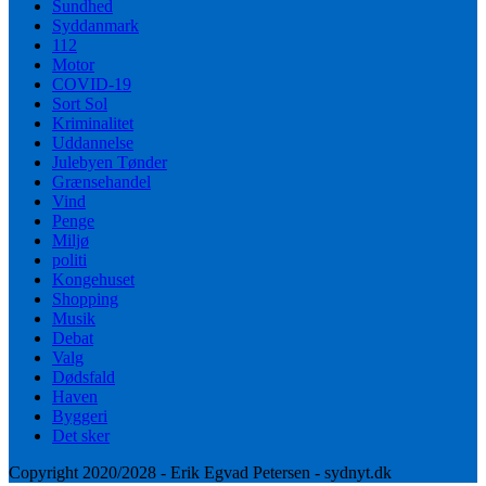
Sundhed
Syddanmark
112
Motor
COVID-19
Sort Sol
Kriminalitet
Uddannelse
Julebyen Tønder
Grænsehandel
Vind
Penge
Miljø
politi
Kongehuset
Shopping
Musik
Debat
Valg
Dødsfald
Haven
Byggeri
Det sker
Copyright 2020/2028 - Erik Egvad Petersen - sydnyt.dk