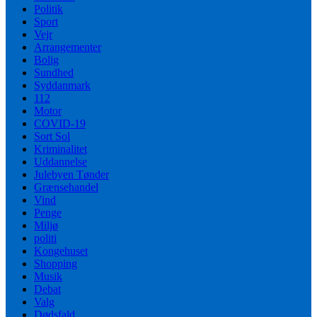
Politik
Sport
Vejr
Arrangementer
Bolig
Sundhed
Syddanmark
112
Motor
COVID-19
Sort Sol
Kriminalitet
Uddannelse
Julebyen Tønder
Grænsehandel
Vind
Penge
Miljø
politi
Kongehuset
Shopping
Musik
Debat
Valg
Dødsfald