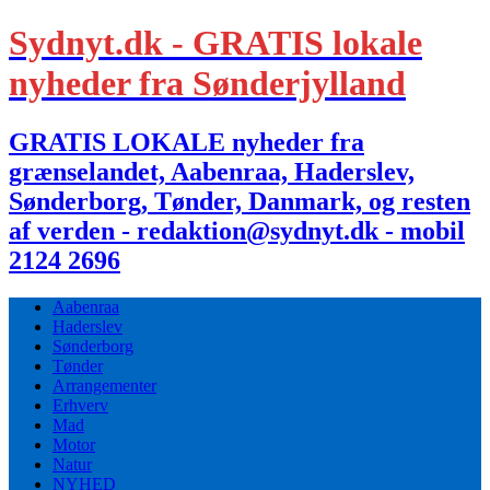
Sydnyt.dk - GRATIS lokale
nyheder fra Sønderjylland
GRATIS LOKALE nyheder fra
grænselandet, Aabenraa, Haderslev,
Sønderborg, Tønder, Danmark, og resten
af verden - redaktion@sydnyt.dk - mobil
2124 2696
Aabenraa
Haderslev
Sønderborg
Tønder
Arrangementer
Erhverv
Mad
Motor
Natur
NYHED