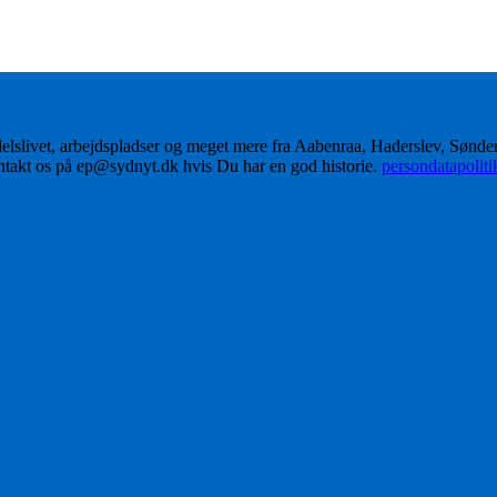
delslivet, arbejdspladser og meget mere fra Aabenraa, Haderslev, Sønd
ontakt os på ep@sydnyt.dk hvis Du har en god historie.
persondatapolit