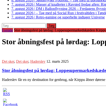
8. august 2026
|
Sønderjyske Fodbold: – Tag med til udebanek
7. august 2026
|
Masser af knallerter i Ravsted fredag aften: 
7. august 2026
|
DM i Ballonflyvning 2026 – Fredagens flyvnin
7. august 2026
|
– Tag med på Social Run i festivaltiden i Tø
7. august 2026
|
Retro-gaming og superhelte indtager Universe
Søg
efter:
Forside
Stor åbningsfest på lørdag: Loppesupermarkedskæden Kirppu
Stor åbningsfest på lørdag: L
Det sker
,
Det sker
,
Haderslev
12. marts 2025
Stor åbningsfest på lørdag: Loppesupermarkedskæde
Haderslev får en ny destination for genbrug, når Kirppu åbner dørene