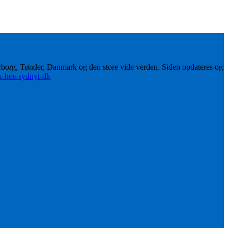
erborg, Tønder, Danmark og den store vide verden. Siden opdateres og
ik-hos-sydnyt-dk