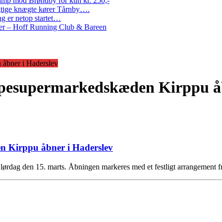
amp mod Brøndby for kun kr. 250,-
Rigtige knægte kører Tårnby….
g er netop startet…
nder – Hoff Running Club & Bareen
 åbner i Haderslev
oppesupermarkedskæden Kirppu å
n Kirppu åbner i Haderslev
 lørdag den 15. marts. Åbningen markeres med et festligt arrangement 