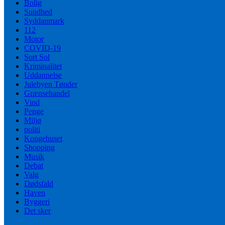
Bolig
Sundhed
Syddanmark
112
Motor
COVID-19
Sort Sol
Kriminalitet
Uddannelse
Julebyen Tønder
Grænsehandel
Vind
Penge
Miljø
politi
Kongehuset
Shopping
Musik
Debat
Valg
Dødsfald
Haven
Byggeri
Det sker