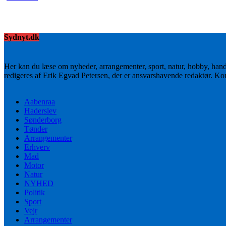
Sydnyt.dk
Her kan du læse om nyheder, arrangementer, sport, natur, hobby, han
redigeres af Erik Egvad Petersen, der er ansvarshavende redaktør. K
Aabenraa
Haderslev
Sønderborg
Tønder
Arrangementer
Erhverv
Mad
Motor
Natur
NYHED
Politik
Sport
Vejr
Arrangementer