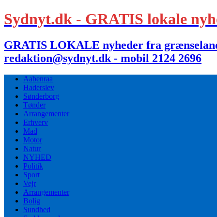
Sydnyt.dk - GRATIS lokale nyh
GRATIS LOKALE nyheder fra grænselandet,
redaktion@sydnyt.dk - mobil 2124 2696
Aabenraa
Haderslev
Sønderborg
Tønder
Arrangementer
Erhverv
Mad
Motor
Natur
NYHED
Politik
Sport
Vejr
Arrangementer
Bolig
Sundhed