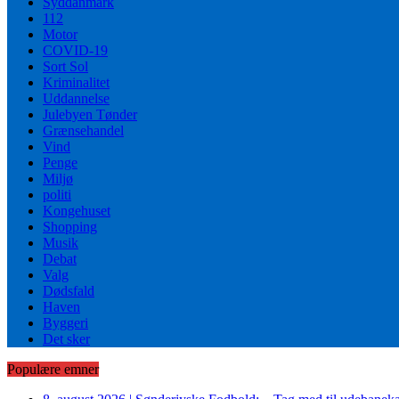
Syddanmark
112
Motor
COVID-19
Sort Sol
Kriminalitet
Uddannelse
Julebyen Tønder
Grænsehandel
Vind
Penge
Miljø
politi
Kongehuset
Shopping
Musik
Debat
Valg
Dødsfald
Haven
Byggeri
Det sker
Populære emner