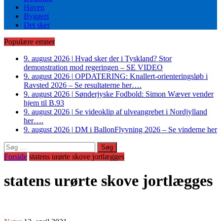
Haven
Byggeri
Det sker
Populære emner
9. august 2026
|
Hvad sker der i Tyskland? Stor
demonstration mod regeringen – SE VIDEO
9. august 2026
|
OPDATERING: Knallert-orienteringsløb i
Ravsted 2026 – Se resultaterne her….
9. august 2026
|
Sønderjyske Fodbold: Simon Wæver vender
hjem til B.93
9. august 2026
|
Se videoklip af ulveangrebet i Nordjylland
her….
9. august 2026
|
DM i BallonFlyvning 2026 – Se vinderne her
Søg
efter:
Forside
statens urørte skove jortlægges
statens urørte skove jortlægges