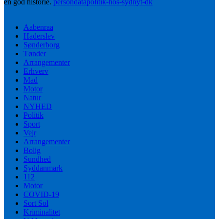
en god historie.
persondatapolitik-hos-sydnyt-dk
Aabenraa
Haderslev
Sønderborg
Tønder
Arrangementer
Erhverv
Mad
Motor
Natur
NYHED
Politik
Sport
Vejr
Arrangementer
Bolig
Sundhed
Syddanmark
112
Motor
COVID-19
Sort Sol
Kriminalitet