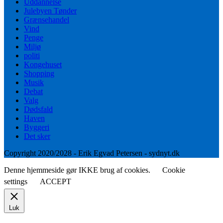
Uddannelse
Julebyen Tønder
Grænsehandel
Vind
Penge
Miljø
politi
Kongehuset
Shopping
Musik
Debat
Valg
Dødsfald
Haven
Byggeri
Det sker
Copyright 2020/2028 - Erik Egvad Petersen - sydnyt.dk
Denne hjemmeside gør IKKE brug af cookies.
Cookie
settings
ACCEPT
Luk