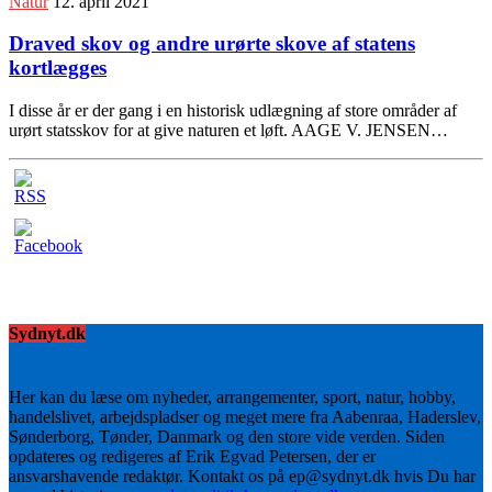
Natur
12. april 2021
Draved skov og andre urørte skove af statens
kortlægges
I disse år er der gang i en historisk udlægning af store områder af
urørt statsskov for at give naturen et løft. AAGE V. JENSEN…
Sydnyt.dk
Her kan du læse om nyheder, arrangementer, sport, natur, hobby,
handelslivet, arbejdspladser og meget mere fra Aabenraa, Haderslev,
Sønderborg, Tønder, Danmark og den store vide verden. Siden
opdateres og redigeres af Erik Egvad Petersen, der er
ansvarshavende redaktør. Kontakt os på ep@sydnyt.dk hvis Du har