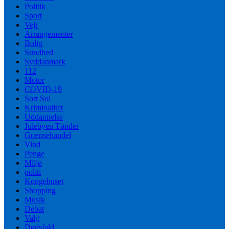
Politik
Sport
Vejr
Arrangementer
Bolig
Sundhed
Syddanmark
112
Motor
COVID-19
Sort Sol
Kriminalitet
Uddannelse
Julebyen Tønder
Grænsehandel
Vind
Penge
Miljø
politi
Kongehuset
Shopping
Musik
Debat
Valg
Dødsfald