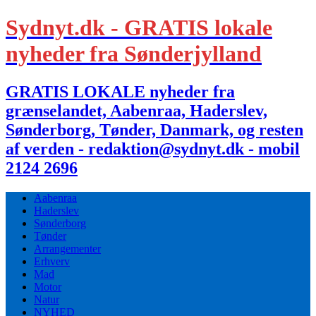
Sydnyt.dk - GRATIS lokale
nyheder fra Sønderjylland
GRATIS LOKALE nyheder fra
grænselandet, Aabenraa, Haderslev,
Sønderborg, Tønder, Danmark, og resten
af verden - redaktion@sydnyt.dk - mobil
2124 2696
Aabenraa
Haderslev
Sønderborg
Tønder
Arrangementer
Erhverv
Mad
Motor
Natur
NYHED