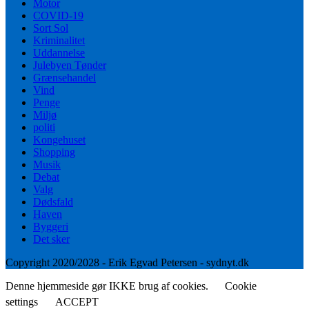
Motor
COVID-19
Sort Sol
Kriminalitet
Uddannelse
Julebyen Tønder
Grænsehandel
Vind
Penge
Miljø
politi
Kongehuset
Shopping
Musik
Debat
Valg
Dødsfald
Haven
Byggeri
Det sker
Copyright 2020/2028 - Erik Egvad Petersen - sydnyt.dk
Denne hjemmeside gør IKKE brug af cookies.
Cookie
settings
ACCEPT