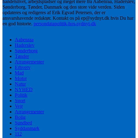
handelslivet, arbejdspladser og meget mere fra Aabenraa, Haderslev,
Sønderborg, Tønder, Danmark og den store vide verden. Siden
opdateres og redigeres af Erik Egvad Petersen, der er
ansvarshavende redaktør. Kontakt os på ep@sydnyt.dk hvis Du har
en god historie.
persondatapolitik-hos-sydnyt-dk
Aabenraa
Haderslev
Sønderborg
Tønder
Arrangementer
Erhverv
Mad
Motor
Natur
NYHED
Politik
Sport
Vejr
Arrangementer
Bolig
Sundhed
Syddanmark
112