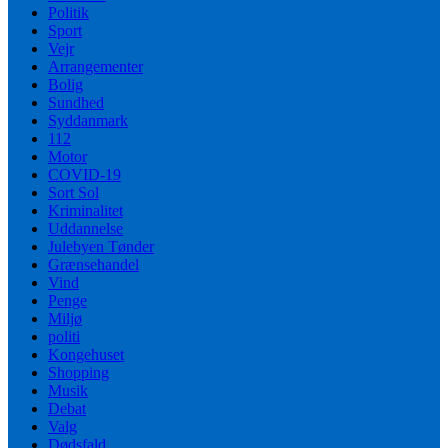
Politik
Sport
Vejr
Arrangementer
Bolig
Sundhed
Syddanmark
112
Motor
COVID-19
Sort Sol
Kriminalitet
Uddannelse
Julebyen Tønder
Grænsehandel
Vind
Penge
Miljø
politi
Kongehuset
Shopping
Musik
Debat
Valg
Dødsfald