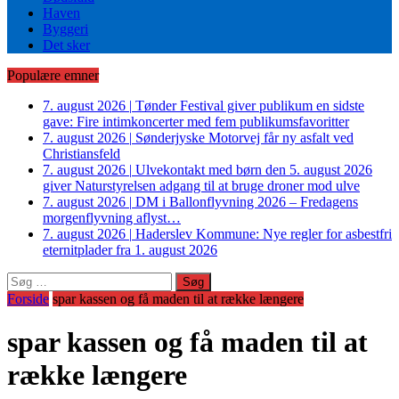
Haven
Byggeri
Det sker
Populære emner
7. august 2026
|
Tønder Festival giver publikum en sidste
gave: Fire intimkoncerter med fem publikumsfavoritter
7. august 2026
|
Sønderjyske Motorvej får ny asfalt ved
Christiansfeld
7. august 2026
|
Ulvekontakt med børn den 5. august 2026
giver Naturstyrelsen adgang til at bruge droner mod ulve
7. august 2026
|
DM i Ballonflyvning 2026 – Fredagens
morgenflyvning aflyst…
7. august 2026
|
Haderslev Kommune: Nye regler for asbestfri
eternitplader fra 1. august 2026
Søg
efter:
Forside
spar kassen og få maden til at række længere
spar kassen og få maden til at
række længere