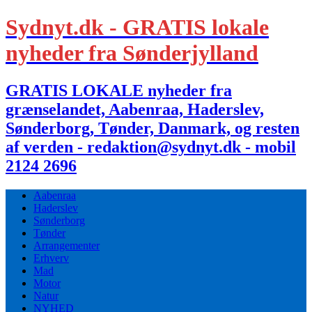
Sydnyt.dk - GRATIS lokale
nyheder fra Sønderjylland
GRATIS LOKALE nyheder fra
grænselandet, Aabenraa, Haderslev,
Sønderborg, Tønder, Danmark, og resten
af verden - redaktion@sydnyt.dk - mobil
2124 2696
Aabenraa
Haderslev
Sønderborg
Tønder
Arrangementer
Erhverv
Mad
Motor
Natur
NYHED