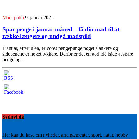
Mad
,
politi
9. januar 2021
Spar penge i januar måned – få din mad til at
række længere og undgå madspild
I januar, efter julen, er vores pengepunge noget slankere og
sidebenene er noget tykkere. Derfor er det en god idé både at spare
penge og…
Sydnyt.dk
Her kan du læse om nyheder, arrangementer, sport, natur, hobby,