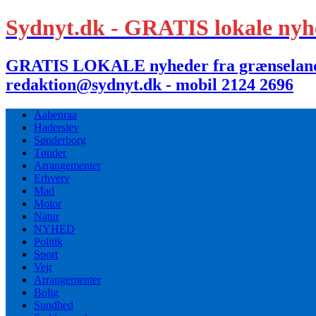
Sydnyt.dk - GRATIS lokale nyh
GRATIS LOKALE nyheder fra grænselandet,
redaktion@sydnyt.dk - mobil 2124 2696
Aabenraa
Haderslev
Sønderborg
Tønder
Arrangementer
Erhverv
Mad
Motor
Natur
NYHED
Politik
Sport
Vejr
Arrangementer
Bolig
Sundhed