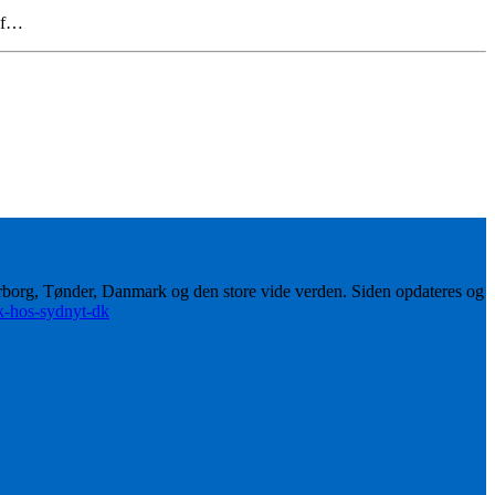
 af…
erborg, Tønder, Danmark og den store vide verden. Siden opdateres og
ik-hos-sydnyt-dk