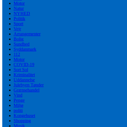
Motor
Natur
NYHED
Politik
Sport
Vejr
Arrangementer
Bolig
Sundhed
Syddanmark
112
Motor
COVID-19
Sort Sol
Kriminalitet
Uddannelse
Julebyen Tønder
Grænsehandel
Vind
Penge
Miljø
politi
Kongehuset
Shopping
Musik