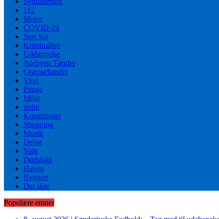
Syddanmark
112
Motor
COVID-19
Sort Sol
Kriminalitet
Uddannelse
Julebyen Tønder
Grænsehandel
Vind
Penge
Miljø
politi
Kongehuset
Shopping
Musik
Debat
Valg
Dødsfald
Haven
Byggeri
Det sker
Populære emner