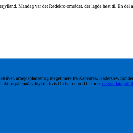
nderjylland. Mandag var det Rødekro-området, der lagde høst til. En del
delslivet, arbejdspladser og meget mere fra Aabenraa, Haderslev, Sønd
ontakt os på ep@sydnyt.dk hvis Du har en god historie.
persondatapolit