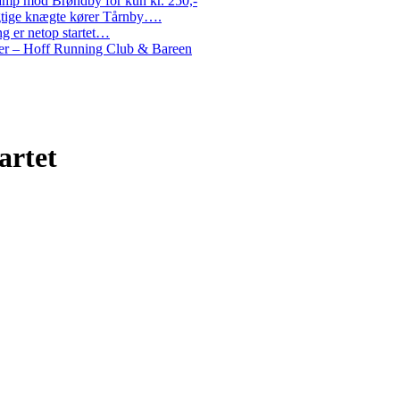
amp mod Brøndby for kun kr. 250,-
Rigtige knægte kører Tårnby….
g er netop startet…
nder – Hoff Running Club & Bareen
artet