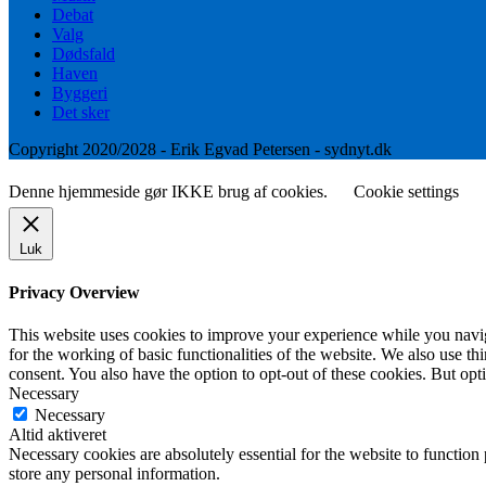
Debat
Valg
Dødsfald
Haven
Byggeri
Det sker
Copyright 2020/2028 - Erik Egvad Petersen - sydnyt.dk
Denne hjemmeside gør IKKE brug af cookies.
Cookie settings
Luk
Privacy Overview
This website uses cookies to improve your experience while you naviga
for the working of basic functionalities of the website. We also use t
consent. You also have the option to opt-out of these cookies. But op
Necessary
Necessary
Altid aktiveret
Necessary cookies are absolutely essential for the website to function 
store any personal information.