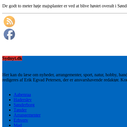
De godt to meter høje majsplanter er ved at blive høstet overalt i Sø
Sydnyt.dk
Her kan du læse om nyheder, arrangementer, sport, natur, hobby, han
redigeres af Erik Egvad Petersen, der er ansvarshavende redaktør. K
Aabenraa
Haderslev
Sønderborg
Tønder
Arrangementer
Erhverv
Mad