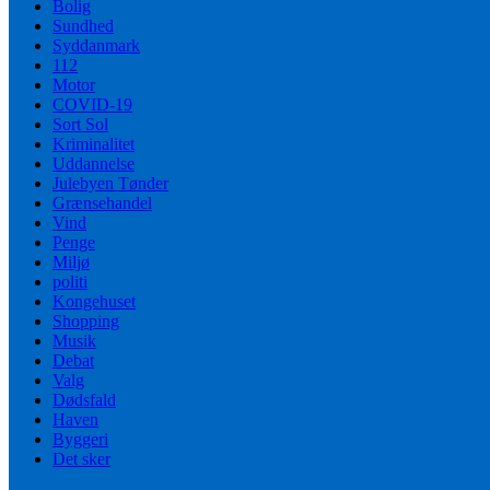
Bolig
Sundhed
Syddanmark
112
Motor
COVID-19
Sort Sol
Kriminalitet
Uddannelse
Julebyen Tønder
Grænsehandel
Vind
Penge
Miljø
politi
Kongehuset
Shopping
Musik
Debat
Valg
Dødsfald
Haven
Byggeri
Det sker