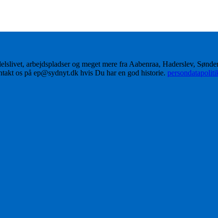
delslivet, arbejdspladser og meget mere fra Aabenraa, Haderslev, Sønd
ontakt os på ep@sydnyt.dk hvis Du har en god historie.
persondatapolit