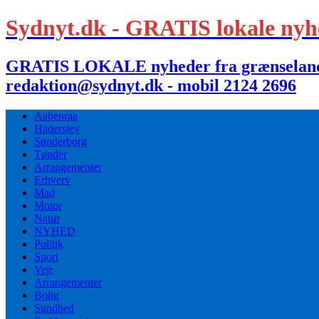
Sydnyt.dk - GRATIS lokale nyh
GRATIS LOKALE nyheder fra grænselandet,
redaktion@sydnyt.dk - mobil 2124 2696
Aabenraa
Haderslev
Sønderborg
Tønder
Arrangementer
Erhverv
Mad
Motor
Natur
NYHED
Politik
Sport
Vejr
Arrangementer
Bolig
Sundhed