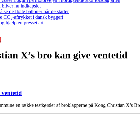
 ved Øster Løgum på motorvejen i nordgående spor torsdag aften
bliver nu indkapslet
e de flotte balloner når de starter
re CO₂-aftrykket i dansk byggeri
g hjælp en presset art
d
ian X’s bro kan give ventetid
 ventetid
g Kommune en række testkørsler af broklapperne på Kong Christian X’s