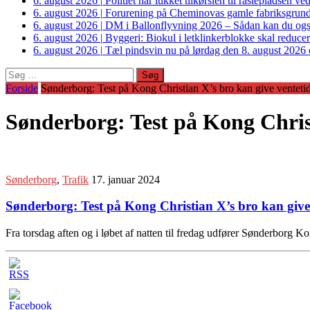
6. august 2026
|
Politiet har lukket tilkørslen til rastepladsen
6. august 2026
|
Forurening på Cheminovas gamle fabriksgrund 
6. august 2026
|
DM i Ballonflyvning 2026 – Sådan kan du også s
6. august 2026
|
Byggeri: Biokul i letklinkerblokke skal reduce
6. august 2026
|
Tæl pindsvin nu på lørdag den 8. august 2026 o
Søg
efter:
Forside
Sønderborg: Test på Kong Christian X’s bro kan give venteti
Sønderborg: Test på Kong Christ
Sønderborg
,
Trafik
17. januar 2024
Sønderborg: Test på Kong Christian X’s bro kan give
Fra torsdag aften og i løbet af natten til fredag udfører Sønderbor