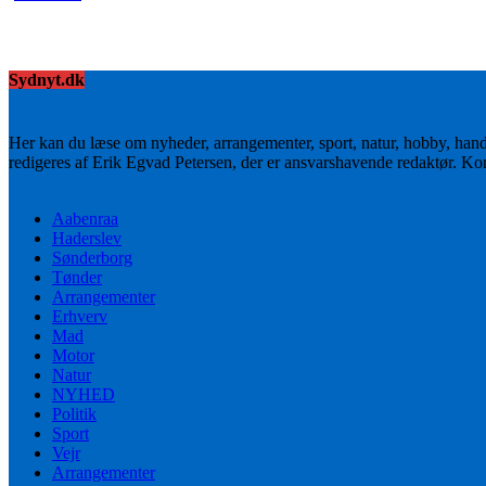
Sydnyt.dk
Her kan du læse om nyheder, arrangementer, sport, natur, hobby, han
redigeres af Erik Egvad Petersen, der er ansvarshavende redaktør. K
Aabenraa
Haderslev
Sønderborg
Tønder
Arrangementer
Erhverv
Mad
Motor
Natur
NYHED
Politik
Sport
Vejr
Arrangementer