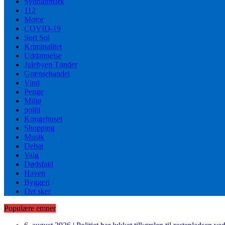
Syddanmark
112
Motor
COVID-19
Sort Sol
Kriminalitet
Uddannelse
Julebyen Tønder
Grænsehandel
Vind
Penge
Miljø
politi
Kongehuset
Shopping
Musik
Debat
Valg
Dødsfald
Haven
Byggeri
Det sker
Populære emner