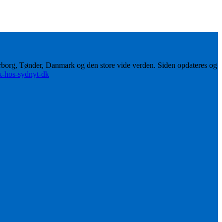
erborg, Tønder, Danmark og den store vide verden. Siden opdateres og
ik-hos-sydnyt-dk