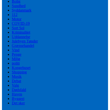
Bolig
Sundhed
Syddanmark
112
Motor
COVID-19
Sort Sol
Kriminalitet
Uddannelse
Julebyen Tønder
Grænsehandel
Vind
Penge
Miljø
politi
Kongehuset
Shopping
Musik
Debat
Valg
Dødsfald
Haven
Byggeri
Det sker