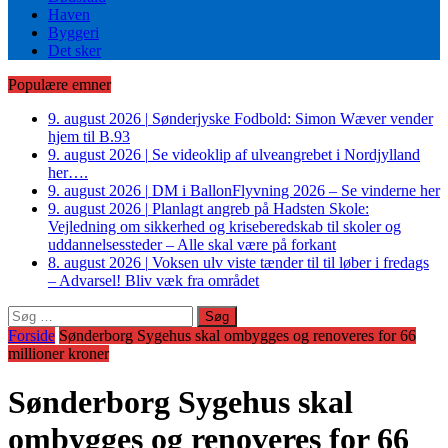
Haven
Byggeri
Det sker
Populære emner
9. august 2026
|
Sønderjyske Fodbold: Simon Wæver vender
hjem til B.93
9. august 2026
|
Se videoklip af ulveangrebet i Nordjylland
her….
9. august 2026
|
DM i BallonFlyvning 2026 – Se vinderne her
9. august 2026
|
Planlagt angreb på Hadsten Skole:
Vejledning om sikkerhed og kriseberedskab til skoler og
uddannelsessteder – Alle skal være på forkant
8. august 2026
|
Voksen ulv viste tænder til til løber i fredags
– Advarsel! Bliv væk fra området
Søg
efter:
Forside
Sønderborg Sygehus skal ombygges og renoveres for 66
millioner kroner
Sønderborg Sygehus skal
ombygges og renoveres for 66