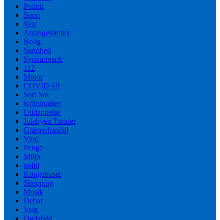
Politik
Sport
Vejr
Arrangementer
Bolig
Sundhed
Syddanmark
112
Motor
COVID-19
Sort Sol
Kriminalitet
Uddannelse
Julebyen Tønder
Grænsehandel
Vind
Penge
Miljø
politi
Kongehuset
Shopping
Musik
Debat
Valg
Dødsfald