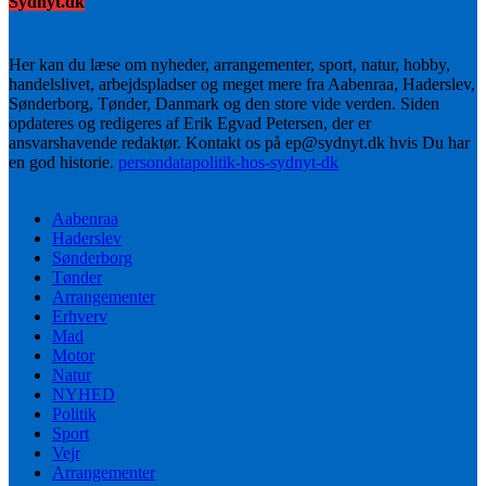
Sydnyt.dk
Her kan du læse om nyheder, arrangementer, sport, natur, hobby,
handelslivet, arbejdspladser og meget mere fra Aabenraa, Haderslev,
Sønderborg, Tønder, Danmark og den store vide verden. Siden
opdateres og redigeres af Erik Egvad Petersen, der er
ansvarshavende redaktør. Kontakt os på ep@sydnyt.dk hvis Du har
en god historie.
persondatapolitik-hos-sydnyt-dk
Aabenraa
Haderslev
Sønderborg
Tønder
Arrangementer
Erhverv
Mad
Motor
Natur
NYHED
Politik
Sport
Vejr
Arrangementer