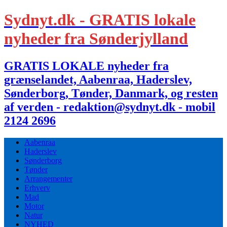
Sydnyt.dk - GRATIS lokale
nyheder fra Sønderjylland
GRATIS LOKALE nyheder fra
grænselandet, Aabenraa, Haderslev,
Sønderborg, Tønder, Danmark, og resten
af verden - redaktion@sydnyt.dk - mobil
2124 2696
Aabenraa
Haderslev
Sønderborg
Tønder
Arrangementer
Erhverv
Mad
Motor
Natur
NYHED