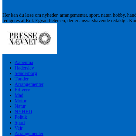
Her kan du læse om nyheder, arrangementer, sport, natur, hobby, han
redigeres af Erik Egvad Petersen, der er ansvarshavende redaktør. K
Aabenraa
Haderslev
Sønderborg
Tønder
Arrangementer
Erhverv
Mad
Motor
Natur
NYHED
Politik
Sport
Vejr
Arrangementer