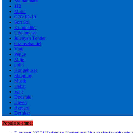
Syddanmark
112
Motor
COVID-19
Sort Sol
Kriminalitet
Uddannelse
Julebyen Tønder
Grænsehandel
Vind
Penge
Miljø
politi
Kongehuset
Shopping
Musik
Debat
Valg
Dødsfald
Haven
Byggeri
Det sker
Populære emner