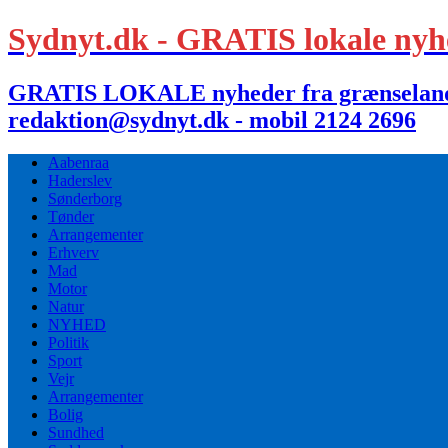
Sydnyt.dk - GRATIS lokale nyh
GRATIS LOKALE nyheder fra grænselandet,
redaktion@sydnyt.dk - mobil 2124 2696
Aabenraa
Haderslev
Sønderborg
Tønder
Arrangementer
Erhverv
Mad
Motor
Natur
NYHED
Politik
Sport
Vejr
Arrangementer
Bolig
Sundhed