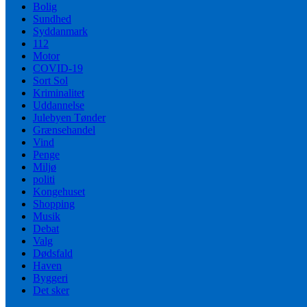
Bolig
Sundhed
Syddanmark
112
Motor
COVID-19
Sort Sol
Kriminalitet
Uddannelse
Julebyen Tønder
Grænsehandel
Vind
Penge
Miljø
politi
Kongehuset
Shopping
Musik
Debat
Valg
Dødsfald
Haven
Byggeri
Det sker