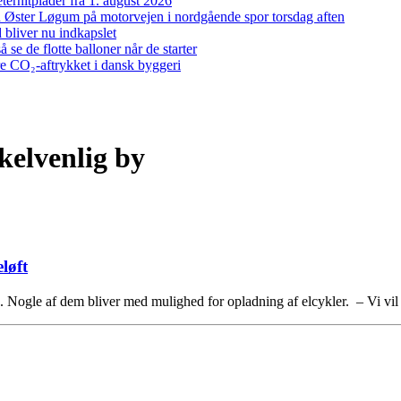
ernitplader fra 1. august 2026
 ved Øster Løgum på motorvejen i nordgående spor torsdag aften
bliver nu indkapslet
e de flotte balloner når de starter
re CO₂-aftrykket i dansk byggeri
ykelvenlig by
løft
. Nogle af dem bliver med mulighed for opladning af elcykler. – Vi vi