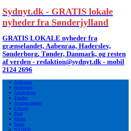
Sydnyt.dk - GRATIS lokale
nyheder fra Sønderjylland
GRATIS LOKALE nyheder fra
grænselandet, Aabenraa, Haderslev,
Sønderborg, Tønder, Danmark, og resten
af verden - redaktion@sydnyt.dk - mobil
2124 2696
Aabenraa
Haderslev
Sønderborg
Tønder
Arrangementer
Erhverv
Mad
Motor
Natur
NYHED