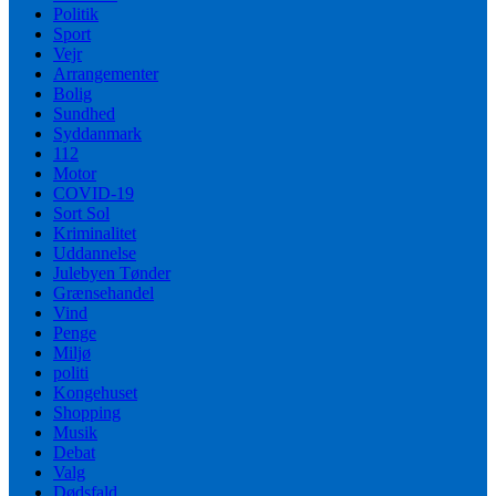
Politik
Sport
Vejr
Arrangementer
Bolig
Sundhed
Syddanmark
112
Motor
COVID-19
Sort Sol
Kriminalitet
Uddannelse
Julebyen Tønder
Grænsehandel
Vind
Penge
Miljø
politi
Kongehuset
Shopping
Musik
Debat
Valg
Dødsfald