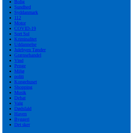
Bolig
Sundhed
Syddanmark
112
Motor
COVID-19
Sort Sol
Kriminalitet
Uddannelse
Julebyen Tønder
Grænsehandel
Vind
Penge
Miljø
politi
Kongehuset
Shopping
Musik
Debat
Valg
Dødsfald
Haven
Byggeri
Det sker