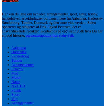
Sydnyt.dk
Her kan du læse om nyheder, arrangementer, sport, natur, hobby,
handelslivet, arbejdspladser og meget mere fra Aabenraa, Haderslev,
Sønderborg, Tønder, Danmark og den store vide verden. Siden
opdateres og redigeres af Erik Egvad Petersen, der er
ansvarshavende redaktør. Kontakt os på ep@sydnyt.dk hvis Du har
en god historie.
persondatapolitik-hos-sydnyt-dk
Aabenraa
Haderslev
Sønderborg
Tønder
Arrangementer
Erhverv
Mad
Motor
Natur
NYHED
Politik
Sport
Vejr
Arrangementer