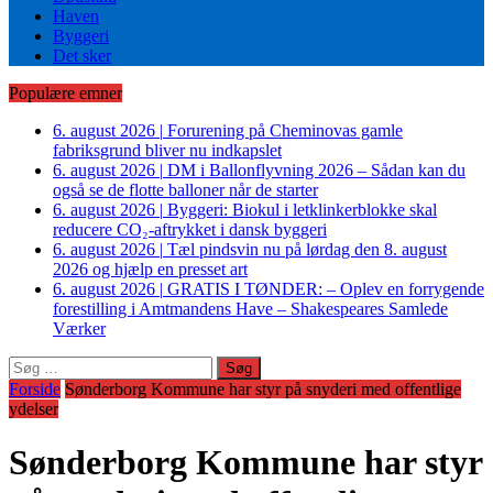
Haven
Byggeri
Det sker
Populære emner
6. august 2026
|
Forurening på Cheminovas gamle
fabriksgrund bliver nu indkapslet
6. august 2026
|
DM i Ballonflyvning 2026 – Sådan kan du
også se de flotte balloner når de starter
6. august 2026
|
Byggeri: Biokul i letklinkerblokke skal
reducere CO₂-aftrykket i dansk byggeri
6. august 2026
|
Tæl pindsvin nu på lørdag den 8. august
2026 og hjælp en presset art
6. august 2026
|
GRATIS I TØNDER: – Oplev en forrygende
forestilling i Amtmandens Have – Shakespeares Samlede
Værker
Søg
efter:
Forside
Sønderborg Kommune har styr på snyderi med offentlige
ydelser
Sønderborg Kommune har styr