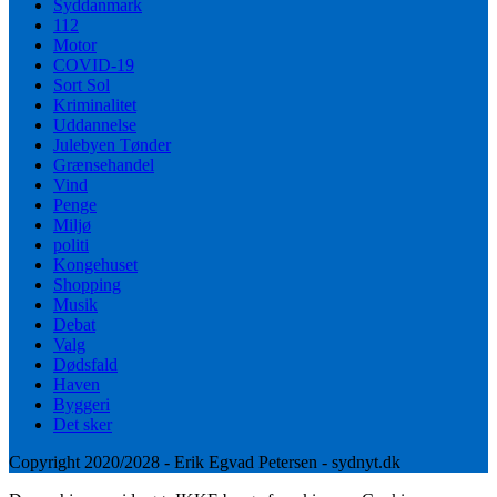
Syddanmark
112
Motor
COVID-19
Sort Sol
Kriminalitet
Uddannelse
Julebyen Tønder
Grænsehandel
Vind
Penge
Miljø
politi
Kongehuset
Shopping
Musik
Debat
Valg
Dødsfald
Haven
Byggeri
Det sker
Copyright 2020/2028 - Erik Egvad Petersen - sydnyt.dk