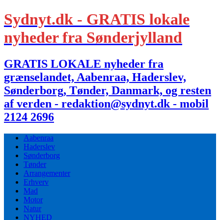
Sydnyt.dk - GRATIS lokale
nyheder fra Sønderjylland
GRATIS LOKALE nyheder fra
grænselandet, Aabenraa, Haderslev,
Sønderborg, Tønder, Danmark, og resten
af verden - redaktion@sydnyt.dk - mobil
2124 2696
Aabenraa
Haderslev
Sønderborg
Tønder
Arrangementer
Erhverv
Mad
Motor
Natur
NYHED