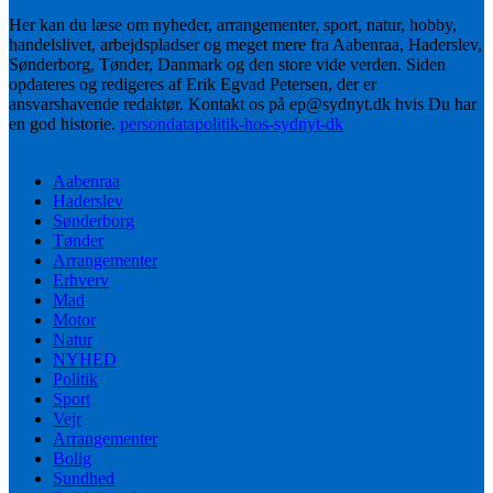
Her kan du læse om nyheder, arrangementer, sport, natur, hobby,
handelslivet, arbejdspladser og meget mere fra Aabenraa, Haderslev,
Sønderborg, Tønder, Danmark og den store vide verden. Siden
opdateres og redigeres af Erik Egvad Petersen, der er
ansvarshavende redaktør. Kontakt os på ep@sydnyt.dk hvis Du har
en god historie.
persondatapolitik-hos-sydnyt-dk
Aabenraa
Haderslev
Sønderborg
Tønder
Arrangementer
Erhverv
Mad
Motor
Natur
NYHED
Politik
Sport
Vejr
Arrangementer
Bolig
Sundhed