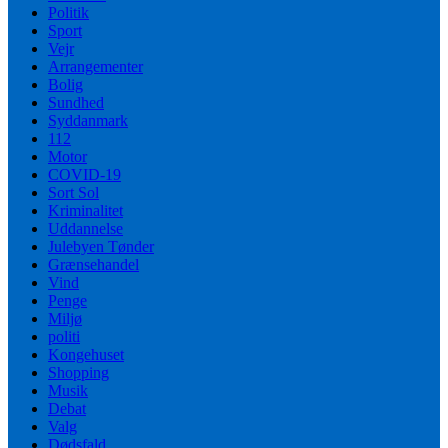
Politik
Sport
Vejr
Arrangementer
Bolig
Sundhed
Syddanmark
112
Motor
COVID-19
Sort Sol
Kriminalitet
Uddannelse
Julebyen Tønder
Grænsehandel
Vind
Penge
Miljø
politi
Kongehuset
Shopping
Musik
Debat
Valg
Dødsfald