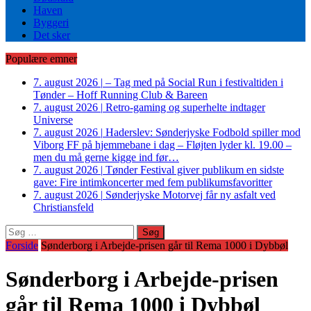
Haven
Byggeri
Det sker
Populære emner
7. august 2026
|
– Tag med på Social Run i festivaltiden i
Tønder – Hoff Running Club & Bareen
7. august 2026
|
Retro-gaming og superhelte indtager
Universe
7. august 2026
|
Haderslev: Sønderjyske Fodbold spiller mod
Viborg FF på hjemmebane i dag – Fløjten lyder kl. 19.00 –
men du må gerne kigge ind før…
7. august 2026
|
Tønder Festival giver publikum en sidste
gave: Fire intimkoncerter med fem publikumsfavoritter
7. august 2026
|
Sønderjyske Motorvej får ny asfalt ved
Christiansfeld
Søg
efter:
Forside
Sønderborg i Arbejde-prisen går til Rema 1000 i Dybbøl
Sønderborg i Arbejde-prisen
går til Rema 1000 i Dybbøl