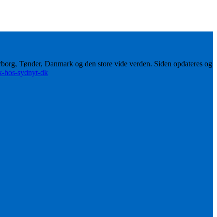
erborg, Tønder, Danmark og den store vide verden. Siden opdateres og
ik-hos-sydnyt-dk