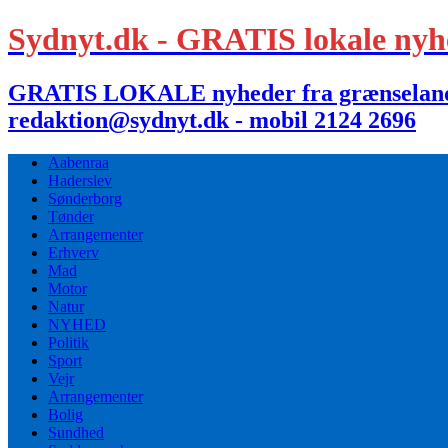
Sydnyt.dk - GRATIS lokale nyh
GRATIS LOKALE nyheder fra grænselandet,
redaktion@sydnyt.dk - mobil 2124 2696
Aabenraa
Haderslev
Sønderborg
Tønder
Arrangementer
Erhverv
Mad
Motor
Natur
NYHED
Politik
Sport
Vejr
Arrangementer
Bolig
Sundhed