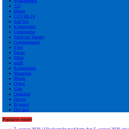
Syddanmark
112
Motor
COVID-19
Sort Sol
Kriminalitet
Uddannelse
Julebyen Tønder
Grænsehandel
Vind
Penge
Miljø
politi
Kongehuset
Shopping
Musik
Debat
Valg
Dødsfald
Haven
Byggeri
Det sker
Populære emner