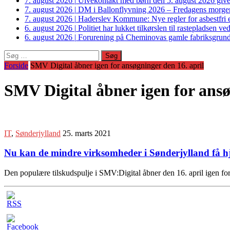
7. august 2026
|
Ulvekontakt med børn den 5. august 2026 giver
7. august 2026
|
DM i Ballonflyvning 2026 – Fredagens morge
7. august 2026
|
Haderslev Kommune: Nye regler for asbestfri et
6. august 2026
|
Politiet har lukket tilkørslen til rastepladsen
6. august 2026
|
Forurening på Cheminovas gamle fabriksgrund 
Søg
efter:
Forside
SMV Digital åbner igen for ansøgninger den 16. april
SMV Digital åbner igen for ansø
IT
,
Sønderjylland
25. marts 2021
Nu kan de mindre virksomheder i Sønderjylland få hjæl
Den populære tilskudspulje i SMV:Digital åbner den 16. april igen f