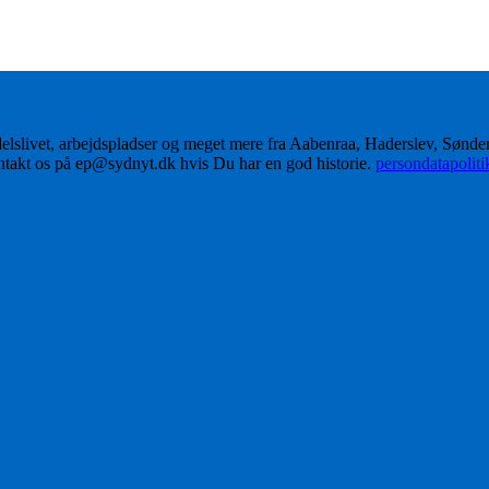
delslivet, arbejdspladser og meget mere fra Aabenraa, Haderslev, Sønd
ontakt os på ep@sydnyt.dk hvis Du har en god historie.
persondatapolit