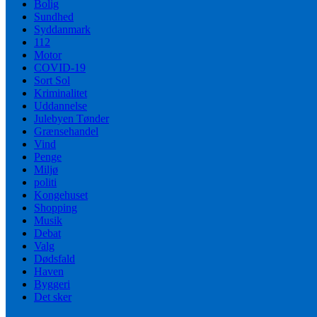
Bolig
Sundhed
Syddanmark
112
Motor
COVID-19
Sort Sol
Kriminalitet
Uddannelse
Julebyen Tønder
Grænsehandel
Vind
Penge
Miljø
politi
Kongehuset
Shopping
Musik
Debat
Valg
Dødsfald
Haven
Byggeri
Det sker