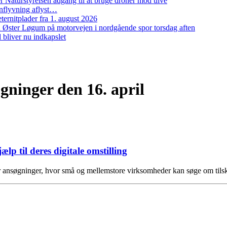
 Naturstyrelsen adgang til at bruge droner mod ulve
nflyvning aflyst…
ernitplader fra 1. august 2026
 ved Øster Løgum på motorvejen i nordgående spor torsdag aften
bliver nu indkapslet
gninger den 16. april
p til deres digitale omstilling
or ansøgninger, hvor små og mellemstore virksomheder kan søge om tils