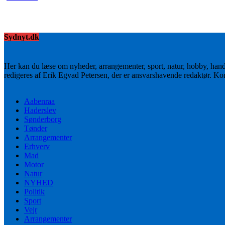
Sydnyt.dk
Her kan du læse om nyheder, arrangementer, sport, natur, hobby, han
redigeres af Erik Egvad Petersen, der er ansvarshavende redaktør. K
Aabenraa
Haderslev
Sønderborg
Tønder
Arrangementer
Erhverv
Mad
Motor
Natur
NYHED
Politik
Sport
Vejr
Arrangementer