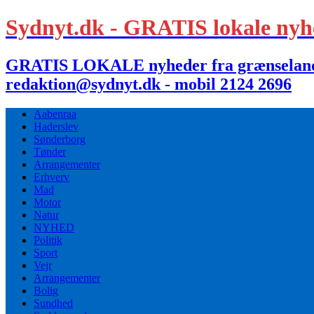
Sydnyt.dk - GRATIS lokale nyh
GRATIS LOKALE nyheder fra grænselandet,
redaktion@sydnyt.dk - mobil 2124 2696
Aabenraa
Haderslev
Sønderborg
Tønder
Arrangementer
Erhverv
Mad
Motor
Natur
NYHED
Politik
Sport
Vejr
Arrangementer
Bolig
Sundhed