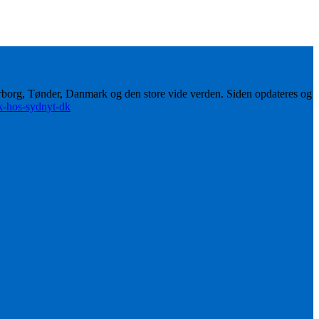
erborg, Tønder, Danmark og den store vide verden. Siden opdateres og
ik-hos-sydnyt-dk