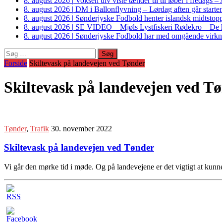
8. august 2026
|
Voksen ulv viste tænder til til løber i fredags 
8. august 2026
|
DM i Ballonflyvning – Lørdag aften går starte
8. august 2026
|
Sønderjyske Fodbold henter islandsk midtstop
8. august 2026
|
SE VIDEO – Mjøls Lystfiskeri Rødekro – De hu
8. august 2026
|
Sønderjyske Fodbold har med omgående virkni
Søg
efter:
Forside
Skiltevask på landevejen ved Tønder
Skiltevask på landevejen ved T
Tønder
,
Trafik
30. november 2022
Skiltevask på landevejen ved Tønder
Vi går den mørke tid i møde. Og på landevejene er det vigtigt at kunn