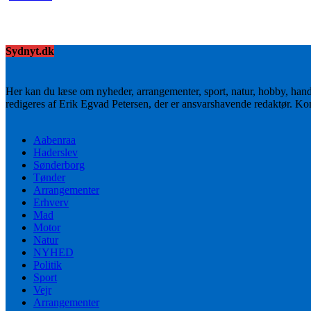
Sydnyt.dk
Her kan du læse om nyheder, arrangementer, sport, natur, hobby, han
redigeres af Erik Egvad Petersen, der er ansvarshavende redaktør. K
Aabenraa
Haderslev
Sønderborg
Tønder
Arrangementer
Erhverv
Mad
Motor
Natur
NYHED
Politik
Sport
Vejr
Arrangementer