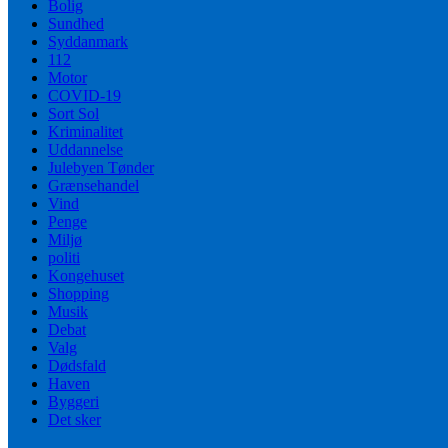
Bolig
Sundhed
Syddanmark
112
Motor
COVID-19
Sort Sol
Kriminalitet
Uddannelse
Julebyen Tønder
Grænsehandel
Vind
Penge
Miljø
politi
Kongehuset
Shopping
Musik
Debat
Valg
Dødsfald
Haven
Byggeri
Det sker