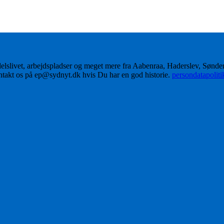
delslivet, arbejdspladser og meget mere fra Aabenraa, Haderslev, Sønd
ontakt os på ep@sydnyt.dk hvis Du har en god historie.
persondatapolit