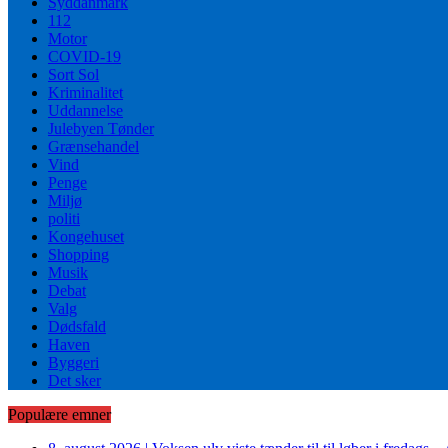
Syddanmark
112
Motor
COVID-19
Sort Sol
Kriminalitet
Uddannelse
Julebyen Tønder
Grænsehandel
Vind
Penge
Miljø
politi
Kongehuset
Shopping
Musik
Debat
Valg
Dødsfald
Haven
Byggeri
Det sker
Populære emner