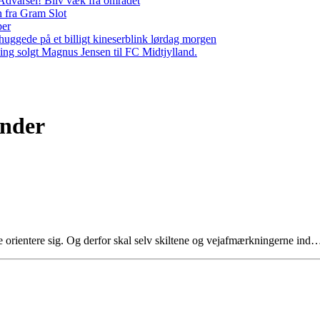
– Advarsel! Bliv væk fra området
n fra Gram Slot
per
ggede på et billigt kineserblink lørdag morgen
ng solgt Magnus Jensen til FC Midtjylland.
ønder
e orientere sig. Og derfor skal selv skiltene og vejafmærkningerne ind