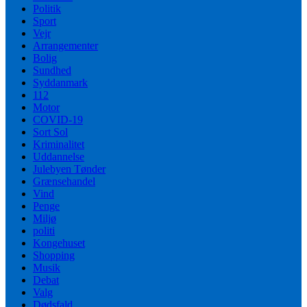
Politik
Sport
Vejr
Arrangementer
Bolig
Sundhed
Syddanmark
112
Motor
COVID-19
Sort Sol
Kriminalitet
Uddannelse
Julebyen Tønder
Grænsehandel
Vind
Penge
Miljø
politi
Kongehuset
Shopping
Musik
Debat
Valg
Dødsfald