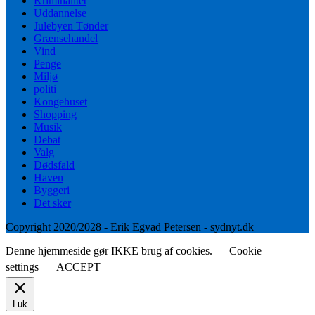
Kriminalitet
Uddannelse
Julebyen Tønder
Grænsehandel
Vind
Penge
Miljø
politi
Kongehuset
Shopping
Musik
Debat
Valg
Dødsfald
Haven
Byggeri
Det sker
Copyright 2020/2028 - Erik Egvad Petersen - sydnyt.dk
Denne hjemmeside gør IKKE brug af cookies.
Cookie
settings
ACCEPT
Luk