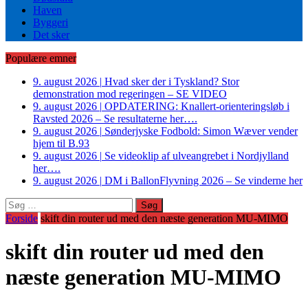
Haven
Byggeri
Det sker
Populære emner
9. august 2026
|
Hvad sker der i Tyskland? Stor
demonstration mod regeringen – SE VIDEO
9. august 2026
|
OPDATERING: Knallert-orienteringsløb i
Ravsted 2026 – Se resultaterne her….
9. august 2026
|
Sønderjyske Fodbold: Simon Wæver vender
hjem til B.93
9. august 2026
|
Se videoklip af ulveangrebet i Nordjylland
her….
9. august 2026
|
DM i BallonFlyvning 2026 – Se vinderne her
Søg
efter:
Forside
skift din router ud med den næste generation MU-MIMO
skift din router ud med den
næste generation MU-MIMO