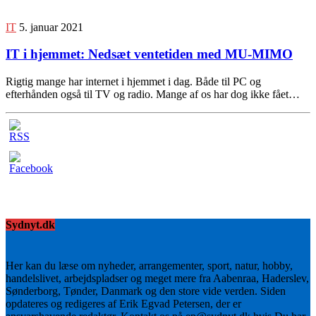
IT
5. januar 2021
IT i hjemmet: Nedsæt ventetiden med MU-MIMO
Rigtig mange har internet i hjemmet i dag. Både til PC og
efterhånden også til TV og radio. Mange af os har dog ikke fået…
Sydnyt.dk
Her kan du læse om nyheder, arrangementer, sport, natur, hobby,
handelslivet, arbejdspladser og meget mere fra Aabenraa, Haderslev,
Sønderborg, Tønder, Danmark og den store vide verden. Siden
opdateres og redigeres af Erik Egvad Petersen, der er