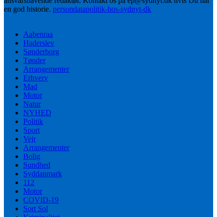
ansvarshavende redaktør. Kontakt os på ep@sydnyt.dk hvis Du har
en god historie.
persondatapolitik-hos-sydnyt-dk
Aabenraa
Haderslev
Sønderborg
Tønder
Arrangementer
Erhverv
Mad
Motor
Natur
NYHED
Politik
Sport
Vejr
Arrangementer
Bolig
Sundhed
Syddanmark
112
Motor
COVID-19
Sort Sol