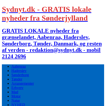
Sydnyt.dk - GRATIS lokale
nyheder fra Sønderjylland
GRATIS LOKALE nyheder fra
grænselandet, Aabenraa, Haderslev,
Sønderborg, Tønder, Danmark, og resten
af verden - redaktion@sydnyt.dk - mobil
2124 2696
Aabenraa
Haderslev
Sønderborg
Tønder
Arrangementer
Erhverv
Mad
Motor
Natur
NYHED