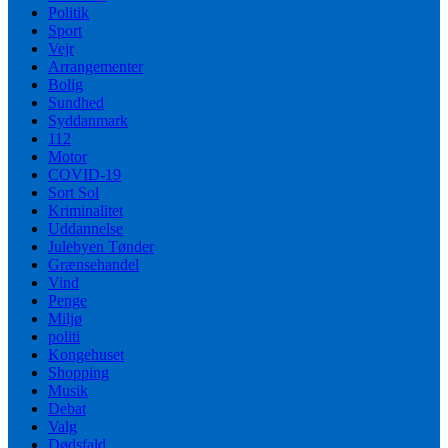
Politik
Sport
Vejr
Arrangementer
Bolig
Sundhed
Syddanmark
112
Motor
COVID-19
Sort Sol
Kriminalitet
Uddannelse
Julebyen Tønder
Grænsehandel
Vind
Penge
Miljø
politi
Kongehuset
Shopping
Musik
Debat
Valg
Dødsfald