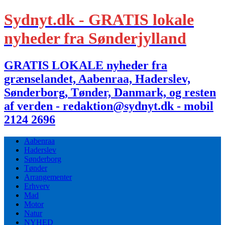
Sydnyt.dk - GRATIS lokale
nyheder fra Sønderjylland
GRATIS LOKALE nyheder fra
grænselandet, Aabenraa, Haderslev,
Sønderborg, Tønder, Danmark, og resten
af verden - redaktion@sydnyt.dk - mobil
2124 2696
Aabenraa
Haderslev
Sønderborg
Tønder
Arrangementer
Erhverv
Mad
Motor
Natur
NYHED