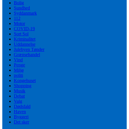
Bolig
Sundhed
Syddanmark
112
Motor
COVID-19
Sort Sol
Kriminalitet
Uddannelse
Julebyen Tønder
Grænsehandel
Vind
Penge
Miljø
politi
Kongehuset
Shopping
Musik
Debat
Valg
Dødsfald
Haven
Byggeri
Det sker