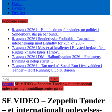
Haven
Byggeri
Det sker
Populære emner
8. august 2026
|
– En lille dreng forsvinder, og politiet i
Sønderborg står på bar bund…
8. august 2026
|
Sønderjyske Fodbold: – Tag med til
udebanekamp mod Brøndby for kun kr. 250,-
7. august 2026
|
Masser af knallerter i Ravsted fredag aften:
Rigtige knægte kører Tårnby….
7. august 2026
|
DM i Ballonflyvning 2026 – Fredagens
flyvning er netop startet…
7. august 2026
|
– Tag med på Social Run i festivaltiden i
Tønder – Hoff Running Club & Bareen
Søg
efter:
Forside
SE VIDEO – Zeppelin Tønder – et internationalt
oplevelses- og formidlingscenter på vej
SE VIDEO – Zeppelin Tønder
– et internationalt oplevelses-