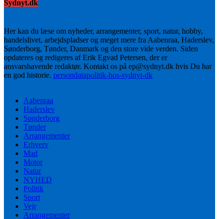
Sydnyt.dk
Her kan du læse om nyheder, arrangementer, sport, natur, hobby,
handelslivet, arbejdspladser og meget mere fra Aabenraa, Haderslev,
Sønderborg, Tønder, Danmark og den store vide verden. Siden
opdateres og redigeres af Erik Egvad Petersen, der er
ansvarshavende redaktør. Kontakt os på ep@sydnyt.dk hvis Du har
en god historie.
persondatapolitik-hos-sydnyt-dk
Aabenraa
Haderslev
Sønderborg
Tønder
Arrangementer
Erhverv
Mad
Motor
Natur
NYHED
Politik
Sport
Vejr
Arrangementer