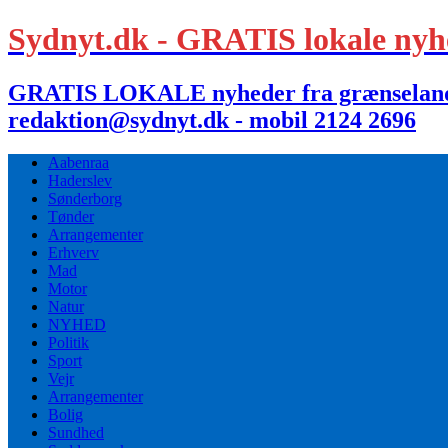
Sydnyt.dk - GRATIS lokale nyh
GRATIS LOKALE nyheder fra grænselandet,
redaktion@sydnyt.dk - mobil 2124 2696
Aabenraa
Haderslev
Sønderborg
Tønder
Arrangementer
Erhverv
Mad
Motor
Natur
NYHED
Politik
Sport
Vejr
Arrangementer
Bolig
Sundhed