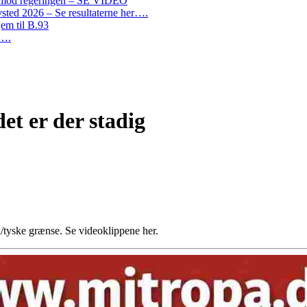
on mod regeringen – SE VIDEO
ted 2026 – Se resultaterne her….
em til B.93
r….
t er der stadig
k/tyske grænse. Se videoklippene her.