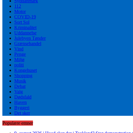
Syddanmark
112
Motor
COVID-19
Sort Sol
Kriminalitet
Uddannelse
Julebyen Tønder
Grænsehandel
Vind
Penge
Miljø
politi
Kongehuset
Shopping
Musik
Debat
Valg
Dødsfald
Haven
Byggeri
Det sker
Populære emner