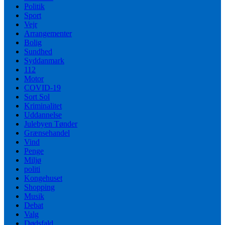
Politik
Sport
Vejr
Arrangementer
Bolig
Sundhed
Syddanmark
112
Motor
COVID-19
Sort Sol
Kriminalitet
Uddannelse
Julebyen Tønder
Grænsehandel
Vind
Penge
Miljø
politi
Kongehuset
Shopping
Musik
Debat
Valg
Dødsfald