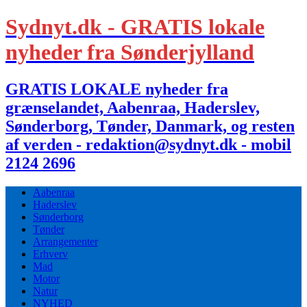
Sydnyt.dk - GRATIS lokale
nyheder fra Sønderjylland
GRATIS LOKALE nyheder fra
grænselandet, Aabenraa, Haderslev,
Sønderborg, Tønder, Danmark, og resten
af verden - redaktion@sydnyt.dk - mobil
2124 2696
Aabenraa
Haderslev
Sønderborg
Tønder
Arrangementer
Erhverv
Mad
Motor
Natur
NYHED