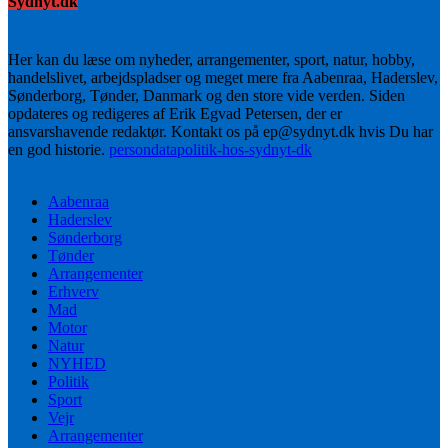
Sydnyt.dk
Her kan du læse om nyheder, arrangementer, sport, natur, hobby,
handelslivet, arbejdspladser og meget mere fra Aabenraa, Haderslev,
Sønderborg, Tønder, Danmark og den store vide verden. Siden
opdateres og redigeres af Erik Egvad Petersen, der er
ansvarshavende redaktør. Kontakt os på ep@sydnyt.dk hvis Du har
en god historie.
persondatapolitik-hos-sydnyt-dk
Aabenraa
Haderslev
Sønderborg
Tønder
Arrangementer
Erhverv
Mad
Motor
Natur
NYHED
Politik
Sport
Vejr
Arrangementer