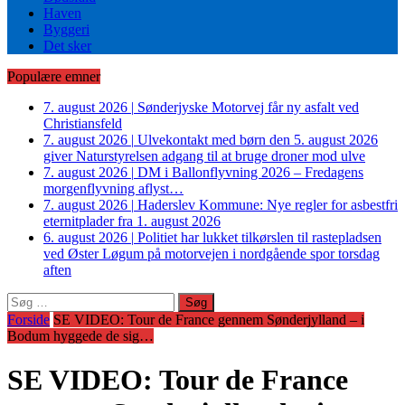
Haven
Byggeri
Det sker
Populære emner
7. august 2026
|
Sønderjyske Motorvej får ny asfalt ved
Christiansfeld
7. august 2026
|
Ulvekontakt med børn den 5. august 2026
giver Naturstyrelsen adgang til at bruge droner mod ulve
7. august 2026
|
DM i Ballonflyvning 2026 – Fredagens
morgenflyvning aflyst…
7. august 2026
|
Haderslev Kommune: Nye regler for asbestfri
eternitplader fra 1. august 2026
6. august 2026
|
Politiet har lukket tilkørslen til rastepladsen
ved Øster Løgum på motorvejen i nordgående spor torsdag
aften
Søg
efter:
Forside
SE VIDEO: Tour de France gennem Sønderjylland – i
Bodum hyggede de sig…
SE VIDEO: Tour de France