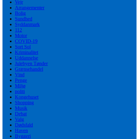
Vejr
Arrangementer
Bolig
Sundhed
Syddanmark
112
Motor
COVID-19
Sort Sol
Kriminalitet
Uddannelse
Julebyen Tønder
Grænsehandel
Vind
Penge
Miljø
politi
Kongehuset
Shopping
Musik
Debat
Valg
Dødsfald
Haven
Byggeri