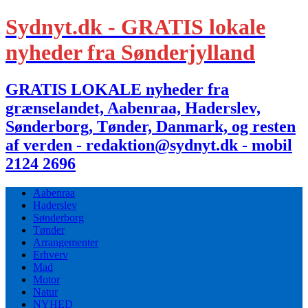
Sydnyt.dk - GRATIS lokale
nyheder fra Sønderjylland
GRATIS LOKALE nyheder fra
grænselandet, Aabenraa, Haderslev,
Sønderborg, Tønder, Danmark, og resten
af verden - redaktion@sydnyt.dk - mobil
2124 2696
Aabenraa
Haderslev
Sønderborg
Tønder
Arrangementer
Erhverv
Mad
Motor
Natur
NYHED