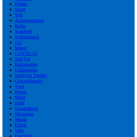
Politik
Sport
Vejr
Arrangementer
Bolig
Sundhed
Syddanmark
112
Motor
COVID-19
Sort Sol
Kriminalitet
Uddannelse
Julebyen Tønder
Grænsehandel
Vind
Penge
Miljø
politi
Kongehuset
Shopping
Musik
Debat
Valg
Dødsfald