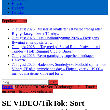
Haven
Byggeri
Det sker
Populære emner
7. august 2026
|
Masser af knallerter i Ravsted fredag aften:
Rigtige knægte kører Tårnby….
7. august 2026
|
DM i Ballonflyvning 2026 – Fredagens
flyvning er netop startet…
7. august 2026
|
– Tag med på Social Run i festivaltiden i
Tønder – Hoff Running Club & Bareen
7. august 2026
|
Retro-gaming og superhelte indtager
Universe
7. august 2026
|
Haderslev: Sønderjyske Fodbold spiller mod
Viborg FF på hjemmebane i dag – Fløjten lyder kl. 19.00 –
men du må gerne kigge ind før…
Søg
efter:
Forside
SE VIDEO/TikTok: Sort "Godmorgen" Sol i Tønder
marsken – helt unikke optagelser
SE VIDEO/TikTok: Sort