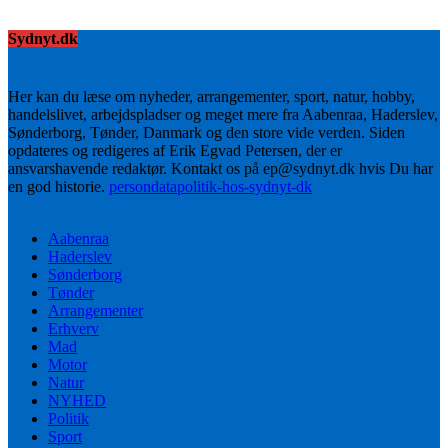
Sydnyt.dk
Her kan du læse om nyheder, arrangementer, sport, natur, hobby,
handelslivet, arbejdspladser og meget mere fra Aabenraa, Haderslev,
Sønderborg, Tønder, Danmark og den store vide verden. Siden
opdateres og redigeres af Erik Egvad Petersen, der er
ansvarshavende redaktør. Kontakt os på ep@sydnyt.dk hvis Du har
en god historie.
persondatapolitik-hos-sydnyt-dk
Aabenraa
Haderslev
Sønderborg
Tønder
Arrangementer
Erhverv
Mad
Motor
Natur
NYHED
Politik
Sport