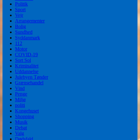
Politik
Sport
Vejr
Arrangementer
Bolig
Sundhed
Syddanmark
112
Motor
COVID-19
Sort Sol
Kriminalitet
Uddannelse
Julebyen Tønder
Grænsehandel
Vind
Penge
Miljø
politi
Kongehuset
Shopping
Musik
Debat
Valg
Dødsfald