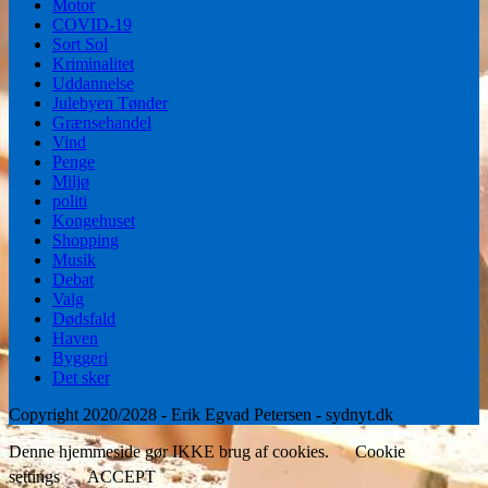
Motor
COVID-19
Sort Sol
Kriminalitet
Uddannelse
Julebyen Tønder
Grænsehandel
Vind
Penge
Miljø
politi
Kongehuset
Shopping
Musik
Debat
Valg
Dødsfald
Haven
Byggeri
Det sker
Copyright 2020/2028 - Erik Egvad Petersen - sydnyt.dk
Denne hjemmeside gør IKKE brug af cookies.
Cookie
settings
ACCEPT