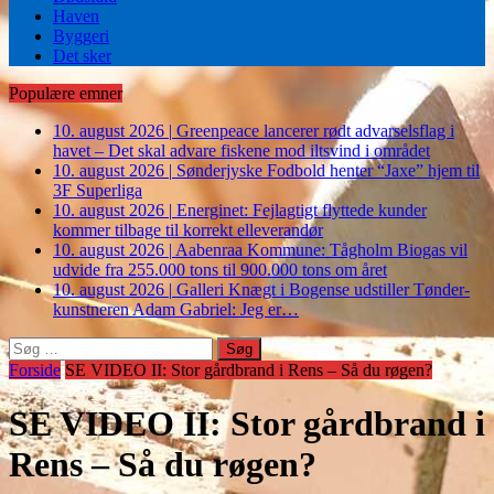
Haven
Byggeri
Det sker
Populære emner
10. august 2026
|
Greenpeace lancerer rødt advarselsflag i
havet – Det skal advare fiskene mod iltsvind i området
10. august 2026
|
Sønderjyske Fodbold henter “Jaxe” hjem til
3F Superliga
10. august 2026
|
Energinet: Fejlagtigt flyttede kunder
kommer tilbage til korrekt elleverandør
10. august 2026
|
Aabenraa Kommune: Tågholm Biogas vil
udvide fra 255.000 tons til 900.000 tons om året
10. august 2026
|
Galleri Knægt i Bogense udstiller Tønder-
kunstneren Adam Gabriel: Jeg er…
Søg
efter:
Forside
SE VIDEO II: Stor gårdbrand i Rens – Så du røgen?
SE VIDEO II: Stor gårdbrand i
Rens – Så du røgen?