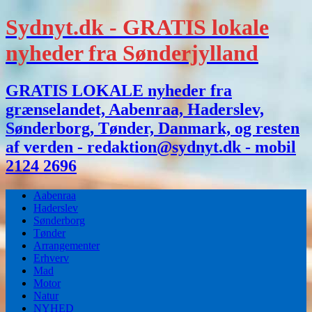
Sydnyt.dk - GRATIS lokale
nyheder fra Sønderjylland
GRATIS LOKALE nyheder fra
grænselandet, Aabenraa, Haderslev,
Sønderborg, Tønder, Danmark, og resten
af verden - redaktion@sydnyt.dk - mobil
2124 2696
Aabenraa
Haderslev
Sønderborg
Tønder
Arrangementer
Erhverv
Mad
Motor
Natur
NYHED