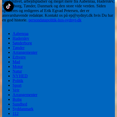
handelslivet, arbejdspladser og meget mere fra Aabenraa, Haderslev,
Sønderborg, Tønder, Danmark og den store vide verden. Siden
opdateres og redigeres af Erik Egvad Petersen, der er
ansvarshavende redaktør. Kontakt os på ep@sydnyt.dk hvis Du har
en god historie.
persondatapolitik-hos-sydnyt-dk
Aabenraa
Haderslev
Sønderborg
Tønder
Arrangementer
Erhverv
Mad
Motor
Natur
NYHED
Politik
Sport
Vejr
Arrangementer
Bolig
Sundhed
Syddanmark
112