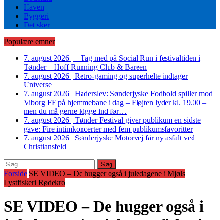
Haven
Byggeri
Det sker
Populære emner
7. august 2026
|
– Tag med på Social Run i festivaltiden i
Tønder – Hoff Running Club & Bareen
7. august 2026
|
Retro-gaming og superhelte indtager
Universe
7. august 2026
|
Haderslev: Sønderjyske Fodbold spiller mod
Viborg FF på hjemmebane i dag – Fløjten lyder kl. 19.00 –
men du må gerne kigge ind før…
7. august 2026
|
Tønder Festival giver publikum en sidste
gave: Fire intimkoncerter med fem publikumsfavoritter
7. august 2026
|
Sønderjyske Motorvej får ny asfalt ved
Christiansfeld
Søg
efter:
Forside
SE VIDEO – De hugger også i juledagene i Mjøls
Lystfiskeri Rødekro
SE VIDEO – De hugger også i