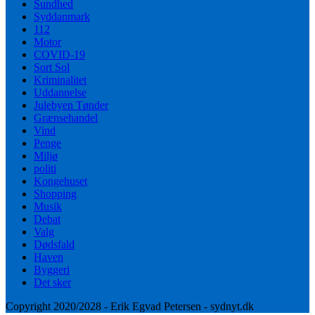
Sundhed
Syddanmark
112
Motor
COVID-19
Sort Sol
Kriminalitet
Uddannelse
Julebyen Tønder
Grænsehandel
Vind
Penge
Miljø
politi
Kongehuset
Shopping
Musik
Debat
Valg
Dødsfald
Haven
Byggeri
Det sker
Copyright 2020/2028 - Erik Egvad Petersen - sydnyt.dk