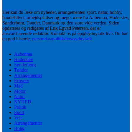
Her kan du læse om nyheder, arrangementer, sport, natur, hobby,
handelslivet, arbejdspladser og meget mere fra Aabenraa, Haderslev,
Sønderborg, Tønder, Danmark og den store vide verden. Siden
opdateres og redigeres af Erik Egvad Petersen, der er
ansvarshavende redaktør. Kontakt os på ep@sydnyt.dk hvis Du har
en god historie.
persondatapolitik-hos-sydnyt-dk
Aabenraa
Haderslev
Sønderborg
Tønder
Arrangementer
Erhverv
Mad
Motor
Natur
NYHED
Politik
Sport
Vejr
Arrangementer
Bolig