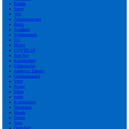
Politik
Sport
Vejr
Arrangementer
Bolig
Sundhed
Syddanmark
112
Motor
COVID-19
Sort Sol
Kriminalitet
Uddannelse
Julebyen Tønder
Grænsehandel
Vind
Penge
Miljø
politi
Kongehuset
Shopping
Musik
Debat
Valg
Dødsfald