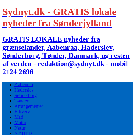
Sydnyt.dk - GRATIS lokale
nyheder fra Sønderjylland
GRATIS LOKALE nyheder fra
grænselandet, Aabenraa, Haderslev,
Sønderborg, Tønder, Danmark, og resten
af verden - redaktion@sydnyt.dk - mobil
2124 2696
Aabenraa
Haderslev
Sønderborg
Tønder
Arrangementer
Erhverv
Mad
Motor
Natur
NYHED