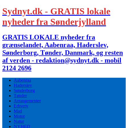
Sydnyt.dk - GRATIS lokale
nyheder fra Sønderjylland
GRATIS LOKALE nyheder fra
grænselandet, Aabenraa, Haderslev,
Sønderborg, Tønder, Danmark, og resten
af verden - redaktion@sydnyt.dk - mobil
2124 2696
Aabenraa
Haderslev
Sønderborg
Tønder
Arrangementer
Erhverv
Mad
Motor
Natur
NYHED