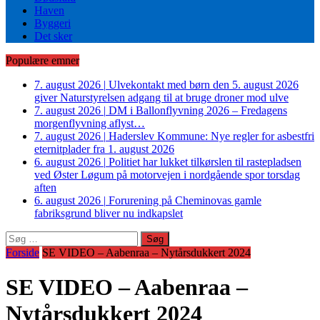
Haven
Byggeri
Det sker
Populære emner
7. august 2026
|
Ulvekontakt med børn den 5. august 2026
giver Naturstyrelsen adgang til at bruge droner mod ulve
7. august 2026
|
DM i Ballonflyvning 2026 – Fredagens
morgenflyvning aflyst…
7. august 2026
|
Haderslev Kommune: Nye regler for asbestfri
eternitplader fra 1. august 2026
6. august 2026
|
Politiet har lukket tilkørslen til rastepladsen
ved Øster Løgum på motorvejen i nordgående spor torsdag
aften
6. august 2026
|
Forurening på Cheminovas gamle
fabriksgrund bliver nu indkapslet
Søg
efter:
Forside
SE VIDEO – Aabenraa – Nytårsdukkert 2024
SE VIDEO – Aabenraa –
Nytårsdukkert 2024