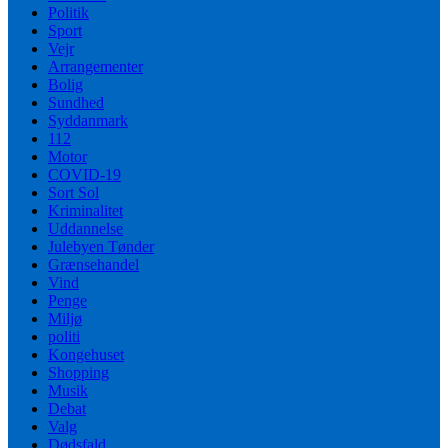
Politik
Sport
Vejr
Arrangementer
Bolig
Sundhed
Syddanmark
112
Motor
COVID-19
Sort Sol
Kriminalitet
Uddannelse
Julebyen Tønder
Grænsehandel
Vind
Penge
Miljø
politi
Kongehuset
Shopping
Musik
Debat
Valg
Dødsfald