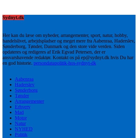
Sydnyt.dk
Her kan du læse om nyheder, arrangementer, sport, natur, hobby,
handelslivet, arbejdspladser og meget mere fra Aabenraa, Haderslev,
Sønderborg, Tønder, Danmark og den store vide verden. Siden
opdateres og redigeres af Erik Egvad Petersen, der er
ansvarshavende redaktør. Kontakt os på ep@sydnyt.dk hvis Du har
en god historie.
persondatapolitik-hos-sydnyt-dk
Aabenraa
Haderslev
Sønderborg
Tønder
Arrangementer
Erhverv
Mad
Motor
Natur
NYHED
Politik