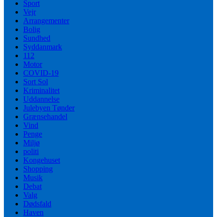
Sport
Vejr
Arrangementer
Bolig
Sundhed
Syddanmark
112
Motor
COVID-19
Sort Sol
Kriminalitet
Uddannelse
Julebyen Tønder
Grænsehandel
Vind
Penge
Miljø
politi
Kongehuset
Shopping
Musik
Debat
Valg
Dødsfald
Haven