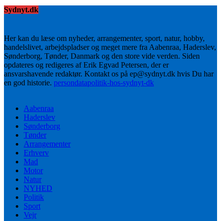
Sydnyt.dk
Her kan du læse om nyheder, arrangementer, sport, natur, hobby,
handelslivet, arbejdspladser og meget mere fra Aabenraa, Haderslev,
Sønderborg, Tønder, Danmark og den store vide verden. Siden
opdateres og redigeres af Erik Egvad Petersen, der er
ansvarshavende redaktør. Kontakt os på ep@sydnyt.dk hvis Du har
en god historie.
persondatapolitik-hos-sydnyt-dk
Aabenraa
Haderslev
Sønderborg
Tønder
Arrangementer
Erhverv
Mad
Motor
Natur
NYHED
Politik
Sport
Vejr