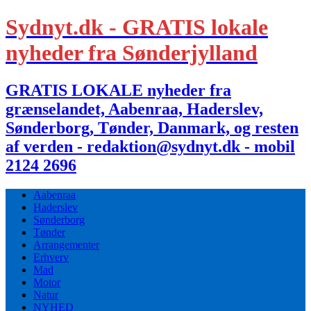
Sydnyt.dk - GRATIS lokale
nyheder fra Sønderjylland
GRATIS LOKALE nyheder fra
grænselandet, Aabenraa, Haderslev,
Sønderborg, Tønder, Danmark, og resten
af verden - redaktion@sydnyt.dk - mobil
2124 2696
Aabenraa
Haderslev
Sønderborg
Tønder
Arrangementer
Erhverv
Mad
Motor
Natur
NYHED