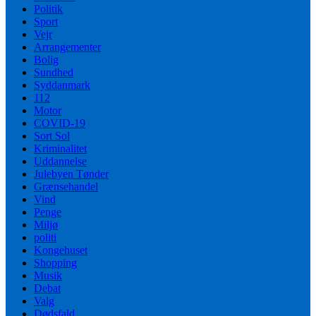
Politik
Sport
Vejr
Arrangementer
Bolig
Sundhed
Syddanmark
112
Motor
COVID-19
Sort Sol
Kriminalitet
Uddannelse
Julebyen Tønder
Grænsehandel
Vind
Penge
Miljø
politi
Kongehuset
Shopping
Musik
Debat
Valg
Dødsfald