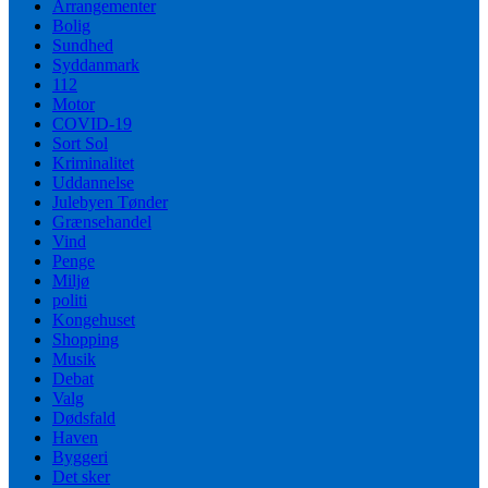
Arrangementer
Bolig
Sundhed
Syddanmark
112
Motor
COVID-19
Sort Sol
Kriminalitet
Uddannelse
Julebyen Tønder
Grænsehandel
Vind
Penge
Miljø
politi
Kongehuset
Shopping
Musik
Debat
Valg
Dødsfald
Haven
Byggeri
Det sker