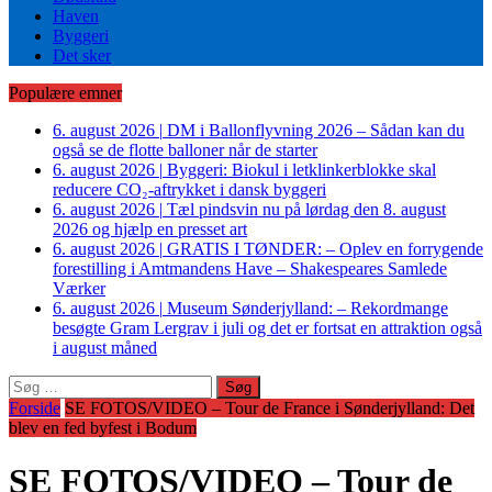
Haven
Byggeri
Det sker
Populære emner
6. august 2026
|
DM i Ballonflyvning 2026 – Sådan kan du
også se de flotte balloner når de starter
6. august 2026
|
Byggeri: Biokul i letklinkerblokke skal
reducere CO₂-aftrykket i dansk byggeri
6. august 2026
|
Tæl pindsvin nu på lørdag den 8. august
2026 og hjælp en presset art
6. august 2026
|
GRATIS I TØNDER: – Oplev en forrygende
forestilling i Amtmandens Have – Shakespeares Samlede
Værker
6. august 2026
|
Museum Sønderjylland: – Rekordmange
besøgte Gram Lergrav i juli og det er fortsat en attraktion også
i august måned
Søg
efter:
Forside
SE FOTOS/VIDEO – Tour de France i Sønderjylland: Det
blev en fed byfest i Bodum
SE FOTOS/VIDEO – Tour de