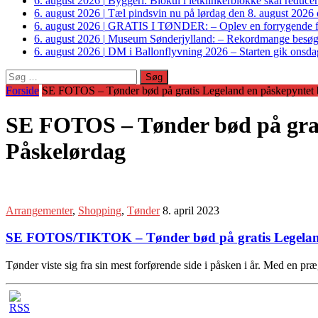
6. august 2026
|
Byggeri: Biokul i letklinkerblokke skal reduce
6. august 2026
|
Tæl pindsvin nu på lørdag den 8. august 2026 o
6. august 2026
|
GRATIS I TØNDER: – Oplev en forrygende fo
6. august 2026
|
Museum Sønderjylland: – Rekordmange besøgte G
6. august 2026
|
DM i Ballonflyvning 2026 – Starten gik onsdag
Søg
efter:
Forside
SE FOTOS – Tønder bød på gratis Legeland en påskepyntet 
SE FOTOS – Tønder bød på grat
Påskelørdag
Arrangementer
,
Shopping
,
Tønder
8. april 2023
SE FOTOS/TIKTOK – Tønder bød på gratis Legeland,
Tønder viste sig fra sin mest forførende side i påsken i år. Med en pr