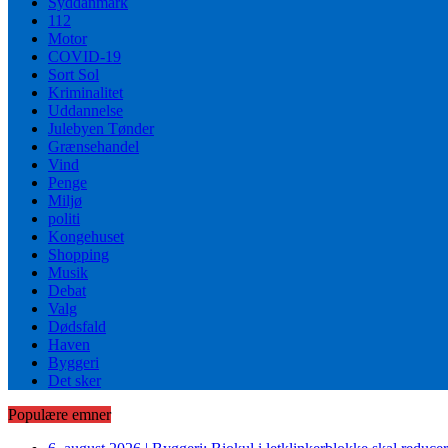
Syddanmark
112
Motor
COVID-19
Sort Sol
Kriminalitet
Uddannelse
Julebyen Tønder
Grænsehandel
Vind
Penge
Miljø
politi
Kongehuset
Shopping
Musik
Debat
Valg
Dødsfald
Haven
Byggeri
Det sker
Populære emner