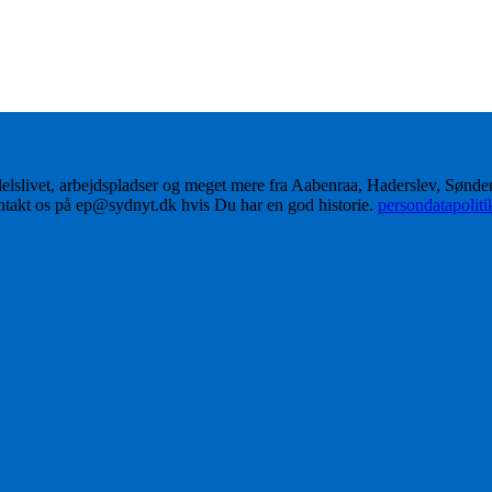
delslivet, arbejdspladser og meget mere fra Aabenraa, Haderslev, Sønd
ontakt os på ep@sydnyt.dk hvis Du har en god historie.
persondatapolit