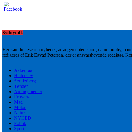
Sydnyt.dk
Her kan du læse om nyheder, arrangementer, sport, natur, hobby, han
redigeres af Erik Egvad Petersen, der er ansvarshavende redaktør. K
Aabenraa
Haderslev
Sønderborg
Tønder
Arrangementer
Erhverv
Mad
Motor
Natur
NYHED
Politik
Sport