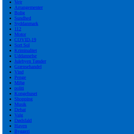
Vejr
Arrangementer
Bolig
Sundhed
Syddanmark
112
Motor
COVID-19
Sort Sol
Kriminalitet
Uddannelse
Julebyen Tønder
Grænsehandel
Vind
Penge
Miljø
politi
Kongehuset
Shopping
Musik
Debat
Valg
Dødsfald
Haven
Byggeri