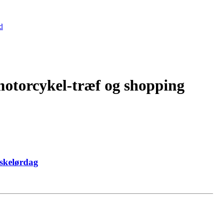
d
otorcykel-træf og shopping
skelørdag