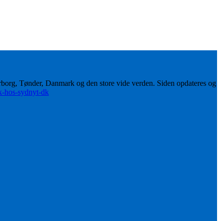
erborg, Tønder, Danmark og den store vide verden. Siden opdateres og
ik-hos-sydnyt-dk