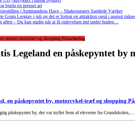
re CO₂-aftrykket i dansk byggeri
g hjælp en presset art
restilling i Amtmandens Have – Shakespeares Samlede Værker
ram Lergrav i juli og det er fortsat en attraktion også i august måne
 aften – Du kan stadig når at få oplevelsen ind under huden…
by motorcykel-træf og shopping Påskelørdag
is Legeland en påskepyntet by m
 en påskepyntet by, motorcykel-træf og shopping På
ægtig påskepyntet by, der var tryllet frem af eleverne fra Grundskolen,…