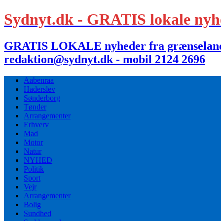
Sydnyt.dk - GRATIS lokale nyh
GRATIS LOKALE nyheder fra grænselandet,
redaktion@sydnyt.dk - mobil 2124 2696
Aabenraa
Haderslev
Sønderborg
Tønder
Arrangementer
Erhverv
Mad
Motor
Natur
NYHED
Politik
Sport
Vejr
Arrangementer
Bolig
Sundhed