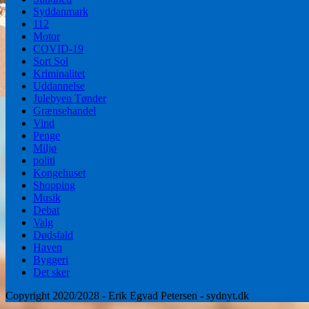
Syddanmark
112
Motor
COVID-19
Sort Sol
Kriminalitet
Uddannelse
Julebyen Tønder
Grænsehandel
Vind
Penge
Miljø
politi
Kongehuset
Shopping
Musik
Debat
Valg
Dødsfald
Haven
Byggeri
Det sker
Copyright 2020/2028 - Erik Egvad Petersen - sydnyt.dk