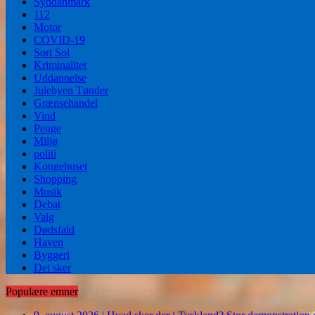
Syddanmark
112
Motor
COVID-19
Sort Sol
Kriminalitet
Uddannelse
Julebyen Tønder
Grænsehandel
Vind
Penge
Miljø
politi
Kongehuset
Shopping
Musik
Debat
Valg
Dødsfald
Haven
Byggeri
Det sker
Populære emner