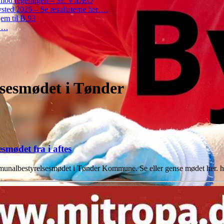
on mod regeringen – SE VIDEO
ted 2026 – Se resultaterne her….
em til B.93
r….
lsesmødet i Tønder
mødet fra i aftes
mmunalbestyrelsesmødet i Tønder Kommune. Se eller gense mødet her. 