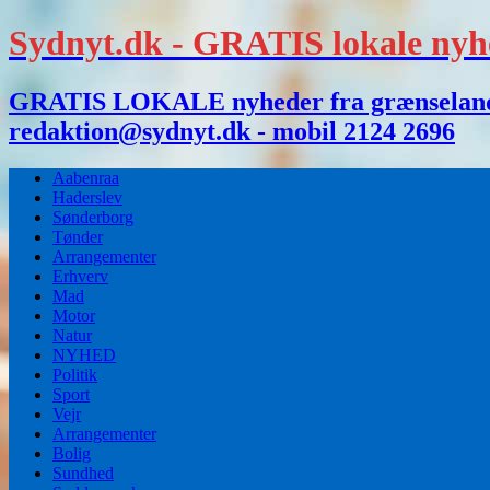
Sydnyt.dk - GRATIS lokale nyh
GRATIS LOKALE nyheder fra grænselandet,
redaktion@sydnyt.dk - mobil 2124 2696
Aabenraa
Haderslev
Sønderborg
Tønder
Arrangementer
Erhverv
Mad
Motor
Natur
NYHED
Politik
Sport
Vejr
Arrangementer
Bolig
Sundhed