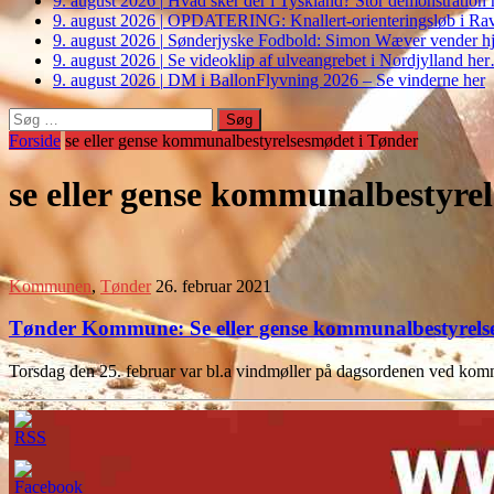
9. august 2026
|
Hvad sker der i Tyskland? Stor demonstrati
9. august 2026
|
OPDATERING: Knallert-orienteringsløb i Ravs
9. august 2026
|
Sønderjyske Fodbold: Simon Wæver vender hj
9. august 2026
|
Se videoklip af ulveangrebet i Nordjylland he
9. august 2026
|
DM i BallonFlyvning 2026 – Se vinderne her
Søg
efter:
Forside
se eller gense kommunalbestyrelsesmødet i Tønder
se eller gense kommunalbestyre
Kommunen
,
Tønder
26. februar 2021
Tønder Kommune: Se eller gense kommunalbestyrelses
Torsdag den 25. februar var bl.a vindmøller på dagsordenen ved ko