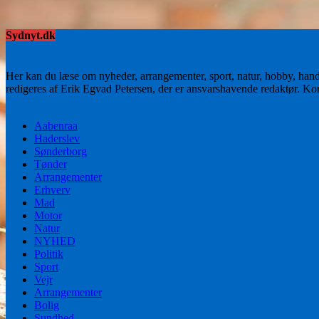
Sydnyt.dk
Her kan du læse om nyheder, arrangementer, sport, natur, hobby, han
redigeres af Erik Egvad Petersen, der er ansvarshavende redaktør. K
Aabenraa
Haderslev
Sønderborg
Tønder
Arrangementer
Erhverv
Mad
Motor
Natur
NYHED
Politik
Sport
Vejr
Arrangementer
Bolig
Sundhed