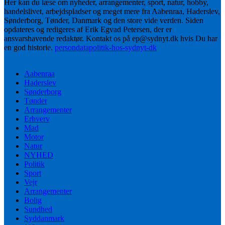
Her kan du læse om nyheder, arrangementer, sport, natur, hobby,
handelslivet, arbejdspladser og meget mere fra Aabenraa, Haderslev,
Sønderborg, Tønder, Danmark og den store vide verden. Siden
opdateres og redigeres af Erik Egvad Petersen, der er
ansvarshavende redaktør. Kontakt os på ep@sydnyt.dk hvis Du har
en god historie.
persondatapolitik-hos-sydnyt-dk
Aabenraa
Haderslev
Sønderborg
Tønder
Arrangementer
Erhverv
Mad
Motor
Natur
NYHED
Politik
Sport
Vejr
Arrangementer
Bolig
Sundhed
Syddanmark