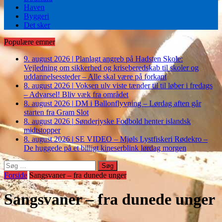
Haven
Byggeri
Det sker
Populære emner
9. august 2026
|
Planlagt angreb på Hadsten Skole:
Vejledning om sikkerhed og kriseberedskab til skoler og
uddannelsessteder – Alle skal være på forkant
8. august 2026
|
Voksen ulv viste tænder til til løber i fredags
– Advarsel! Bliv væk fra området
8. august 2026
|
DM i Ballonflyvning – Lørdag aften går
starten fra Gram Slot
8. august 2026
|
Sønderjyske Fodbold henter islandsk
midtstopper
8. august 2026
|
SE VIDEO – Mjøls Lystfiskeri Rødekro –
De huggede på et billigt kineserblink lørdag morgen
Søg
efter:
Forside
Sangsvaner – fra dunede unger
Sangsvaner – fra dunede unger