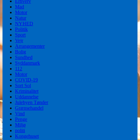
Erhverv
Mad
Motor
Natur
NYHED
Politik
Sport
Vejr
Arrangementer
Bolig
Sundhed
Syddanmark
112
Motor
COVID-19
Sort Sol
Kriminalitet
Uddannelse
Julebyen Tønder
Grænsehandel
Vind
Penge
Miljø
politi
Kongehuset