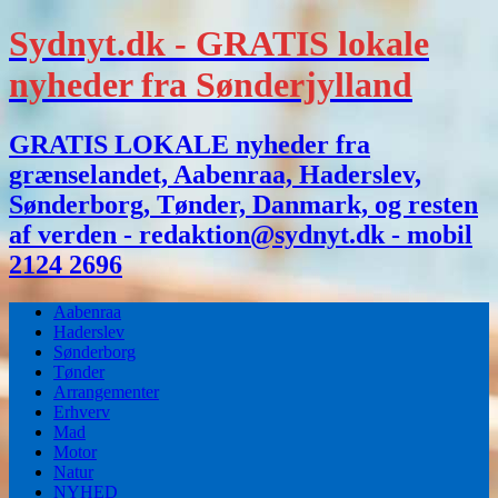
Sydnyt.dk - GRATIS lokale
nyheder fra Sønderjylland
GRATIS LOKALE nyheder fra
grænselandet, Aabenraa, Haderslev,
Sønderborg, Tønder, Danmark, og resten
af verden - redaktion@sydnyt.dk - mobil
2124 2696
Aabenraa
Haderslev
Sønderborg
Tønder
Arrangementer
Erhverv
Mad
Motor
Natur
NYHED