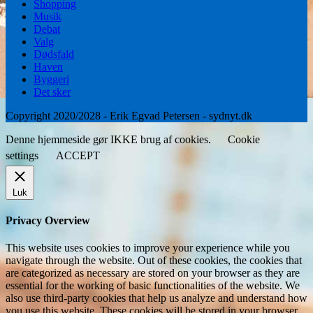
Shopping
Musik
Debat
Valg
Dødsfald
Haven
Byggeri
Det sker
Copyright 2020/2028 - Erik Egvad Petersen - sydnyt.dk
Denne hjemmeside gør IKKE brug af cookies.
Cookie
settings
ACCEPT
Luk
Privacy Overview
This website uses cookies to improve your experience while you
navigate through the website. Out of these cookies, the cookies that
are categorized as necessary are stored on your browser as they are
essential for the working of basic functionalities of the website. We
also use third-party cookies that help us analyze and understand how
you use this website. These cookies will be stored in your browser