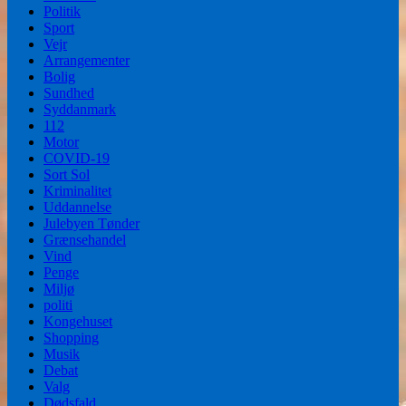
Politik
Sport
Vejr
Arrangementer
Bolig
Sundhed
Syddanmark
112
Motor
COVID-19
Sort Sol
Kriminalitet
Uddannelse
Julebyen Tønder
Grænsehandel
Vind
Penge
Miljø
politi
Kongehuset
Shopping
Musik
Debat
Valg
Dødsfald