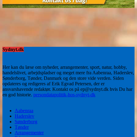
Sydnyt.dk
Her kan du læse om nyheder, arrangementer, sport, natur, hobby,
handelslivet, arbejdspladser og meget mere fra Aabenraa, Haderslev,
Sønderborg, Tønder, Danmark og den store vide verden. Siden
opdateres og redigeres af Erik Egvad Petersen, der er
ansvarshavende redaktør. Kontakt os på ep@sydnyt.dk hvis Du har
en god historie.
persondatapolitik-hos-sydnyt-dk
Aabenraa
Haderslev
Sønderborg
Tønder
Arrangementer