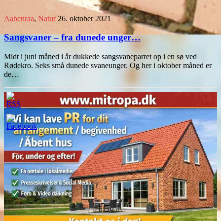
Aabenraa
,
Natur
26. oktober 2021
Sangsvaner – fra dunede unger…
Midt i juni måned i år dukkede sangsvaneparret op i en sø ved
Rødekro. Seks små dunede svaneunger. Og her i oktober måned er
de…