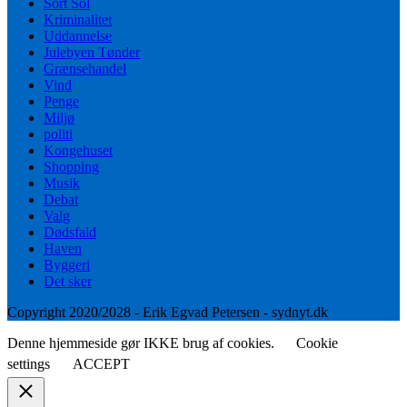
Sort Sol
Kriminalitet
Uddannelse
Julebyen Tønder
Grænsehandel
Vind
Penge
Miljø
politi
Kongehuset
Shopping
Musik
Debat
Valg
Dødsfald
Haven
Byggeri
Det sker
Copyright 2020/2028 - Erik Egvad Petersen - sydnyt.dk
Denne hjemmeside gør IKKE brug af cookies.
Cookie
settings
ACCEPT