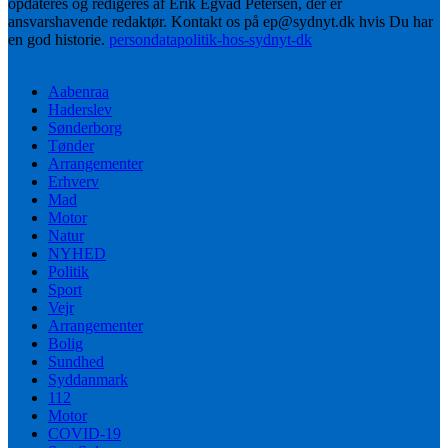
opdateres og redigeres af Erik Egvad Petersen, der er
ansvarshavende redaktør. Kontakt os på ep@sydnyt.dk hvis Du har
en god historie.
persondatapolitik-hos-sydnyt-dk
Aabenraa
Haderslev
Sønderborg
Tønder
Arrangementer
Erhverv
Mad
Motor
Natur
NYHED
Politik
Sport
Vejr
Arrangementer
Bolig
Sundhed
Syddanmark
112
Motor
COVID-19