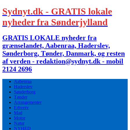
Sydnyt.dk - GRATIS lokale
nyheder fra Sønderjylland
GRATIS LOKALE nyheder fra
grænselandet, Aabenraa, Haderslev,
Sønderborg, Tønder, Danmark, og resten
af verden - redaktion@sydnyt.dk - mobil
2124 2696
Aabenraa
Haderslev
Sønderborg
Tønder
Arrangementer
Erhverv
Mad
Motor
Natur
NYHED