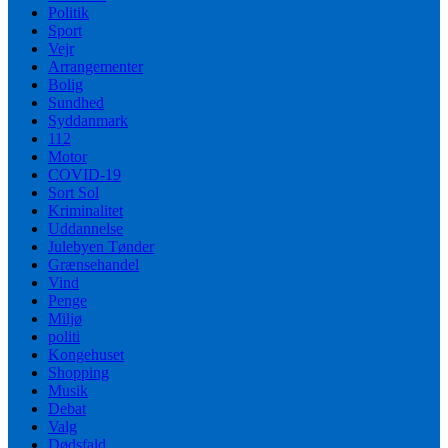
Politik
Sport
Vejr
Arrangementer
Bolig
Sundhed
Syddanmark
112
Motor
COVID-19
Sort Sol
Kriminalitet
Uddannelse
Julebyen Tønder
Grænsehandel
Vind
Penge
Miljø
politi
Kongehuset
Shopping
Musik
Debat
Valg
Dødsfald