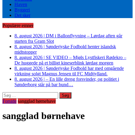
Haven
Byggeri
Det sker
Populære emner
8. august 2026
|
DM i Ballonflyvning – Lørdag aften går
starten fra Gram Slot
8. august 2026
|
Sønderjyske Fodbold henter islandsk
midtstopper
8. august 2026
|
SE VIDEO – Mjøls Lystfiskeri Rødekro –
De huggede på et billigt kineserblink lørdag morgen
8. august 2026
|
Sønderjyske Fodbold har med omgående
virkning solgt Magnus Jensen til FC Midtjylland.
8. august 2026
|
– En lille dreng forsvinder, og politiet i
Sønderborg står på bar bund…
Søg
efter:
Forside
sangglad børnehave
sangglad børnehave