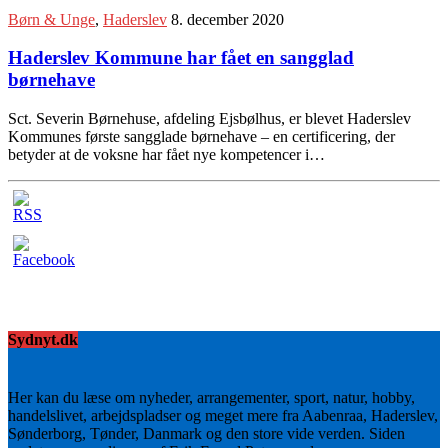
Børn & Unge
,
Haderslev
8. december 2020
Haderslev Kommune har fået en sangglad
børnehave
Sct. Severin Børnehuse, afdeling Ejsbølhus, er blevet Haderslev
Kommunes første sangglade børnehave – en certificering, der
betyder at de voksne har fået nye kompetencer i…
Sydnyt.dk
Her kan du læse om nyheder, arrangementer, sport, natur, hobby,
handelslivet, arbejdspladser og meget mere fra Aabenraa, Haderslev,
Sønderborg, Tønder, Danmark og den store vide verden. Siden