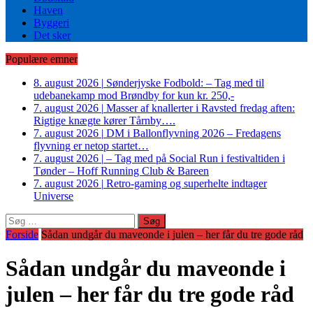
Haven
Byggeri
Det sker
Populære emner
8. august 2026
|
Sønderjyske Fodbold: – Tag med til
udebanekamp mod Brøndby for kun kr. 250,-
7. august 2026
|
Masser af knallerter i Ravsted fredag aften:
Rigtige knægte kører Tårnby….
7. august 2026
|
DM i Ballonflyvning 2026 – Fredagens
flyvning er netop startet…
7. august 2026
|
– Tag med på Social Run i festivaltiden i
Tønder – Hoff Running Club & Bareen
7. august 2026
|
Retro-gaming og superhelte indtager
Universe
Søg
efter:
Forside
Sådan undgår du maveonde i julen – her får du tre gode råd
Sådan undgår du maveonde i
julen – her får du tre gode råd