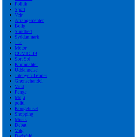
Politik
Sport
Vejr
Arrangementer
Bolig
Sundhed
Syddanmark
112
Motor
COVID-19
Sort Sol
Kriminalitet
Uddannelse
Julebyen Tønder
Grænsehandel
Vind
Penge
Miljø
politi
Kongehuset
Shopping
Musik
Debat
Valg
Dødsfald