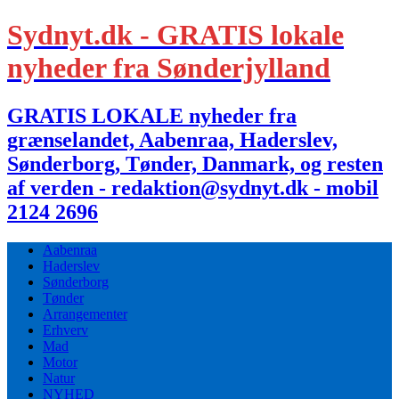
Sydnyt.dk - GRATIS lokale
nyheder fra Sønderjylland
GRATIS LOKALE nyheder fra
grænselandet, Aabenraa, Haderslev,
Sønderborg, Tønder, Danmark, og resten
af verden - redaktion@sydnyt.dk - mobil
2124 2696
Aabenraa
Haderslev
Sønderborg
Tønder
Arrangementer
Erhverv
Mad
Motor
Natur
NYHED