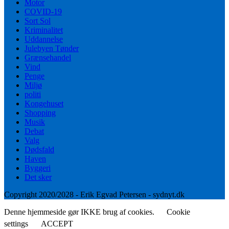
Motor
COVID-19
Sort Sol
Kriminalitet
Uddannelse
Julebyen Tønder
Grænsehandel
Vind
Penge
Miljø
politi
Kongehuset
Shopping
Musik
Debat
Valg
Dødsfald
Haven
Byggeri
Det sker
Copyright 2020/2028 - Erik Egvad Petersen - sydnyt.dk
Denne hjemmeside gør IKKE brug af cookies.
Cookie
settings
ACCEPT