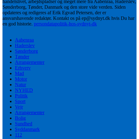
handelslivet, arbejdspladser og meget mere fra Aabenraa, Haderslev,
Sønderborg, Tønder, Danmark og den store vide verden. Siden
opdateres og redigeres af Erik Egvad Petersen, der er
ansvarshavende redaktør. Kontakt os på ep@sydnyt.dk hvis Du har
en god historie.
persondatapolitik-hos-sydnyt-dk
Aabenraa
Haderslev
Sønderborg
Tønder
Arrangementer
Erhverv
Mad
Motor
Natur
NYHED
Politik
Sport
Vejr
Arrangementer
Bolig
Sundhed
Syddanmark
112