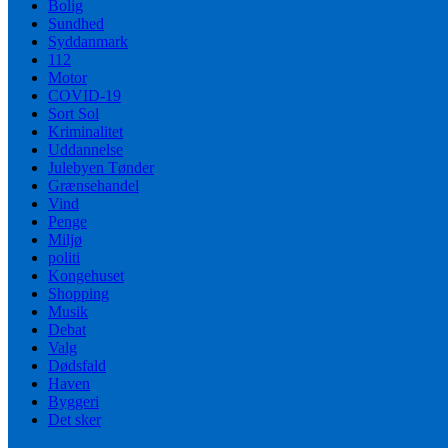
Bolig
Sundhed
Syddanmark
112
Motor
COVID-19
Sort Sol
Kriminalitet
Uddannelse
Julebyen Tønder
Grænsehandel
Vind
Penge
Miljø
politi
Kongehuset
Shopping
Musik
Debat
Valg
Dødsfald
Haven
Byggeri
Det sker