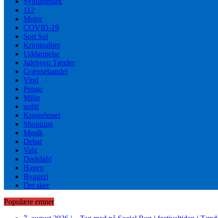
Syddanmark
112
Motor
COVID-19
Sort Sol
Kriminalitet
Uddannelse
Julebyen Tønder
Grænsehandel
Vind
Penge
Miljø
politi
Kongehuset
Shopping
Musik
Debat
Valg
Dødsfald
Haven
Byggeri
Det sker
Populære emner