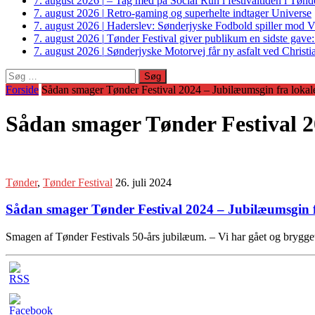
7. august 2026
|
– Tag med på Social Run i festivaltiden i Tø
7. august 2026
|
Retro-gaming og superhelte indtager Universe
7. august 2026
|
Haderslev: Sønderjyske Fodbold spiller mod V
7. august 2026
|
Tønder Festival giver publikum en sidste gave
7. august 2026
|
Sønderjyske Motorvej får ny asfalt ved Christi
Søg
efter:
Forside
Sådan smager Tønder Festival 2024 – Jubilæumsgin fra lokale
Sådan smager Tønder Festival 2
Tønder
,
Tønder Festival
26. juli 2024
Sådan smager Tønder Festival 2024 – Jubilæumsgin fr
Smagen af Tønder Festivals 50-års jubilæum. – Vi har gået og brygget 