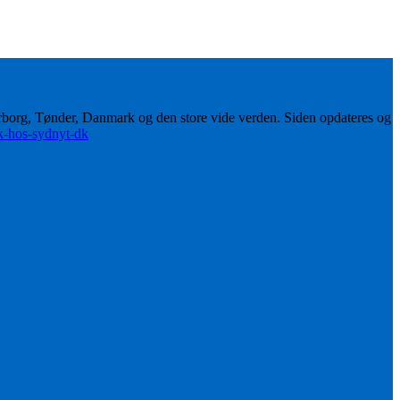
erborg, Tønder, Danmark og den store vide verden. Siden opdateres og
ik-hos-sydnyt-dk