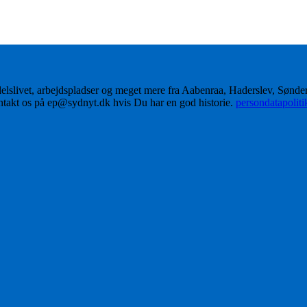
delslivet, arbejdspladser og meget mere fra Aabenraa, Haderslev, Sønd
ontakt os på ep@sydnyt.dk hvis Du har en god historie.
persondatapolit