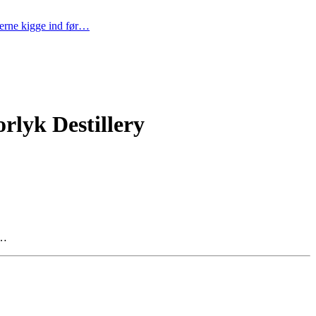
gerne kigge ind før…
rlyk Destillery
i…