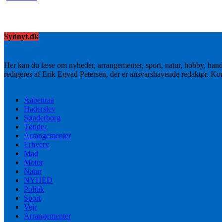
Sydnyt.dk
Her kan du læse om nyheder, arrangementer, sport, natur, hobby, han
redigeres af Erik Egvad Petersen, der er ansvarshavende redaktør. K
Aabenraa
Haderslev
Sønderborg
Tønder
Arrangementer
Erhverv
Mad
Motor
Natur
NYHED
Politik
Sport
Vejr
Arrangementer