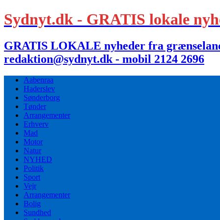
Sydnyt.dk - GRATIS lokale nyh
GRATIS LOKALE nyheder fra grænselandet,
redaktion@sydnyt.dk - mobil 2124 2696
Aabenraa
Haderslev
Sønderborg
Tønder
Arrangementer
Erhverv
Mad
Motor
Natur
NYHED
Politik
Sport
Vejr
Arrangementer
Bolig
Sundhed