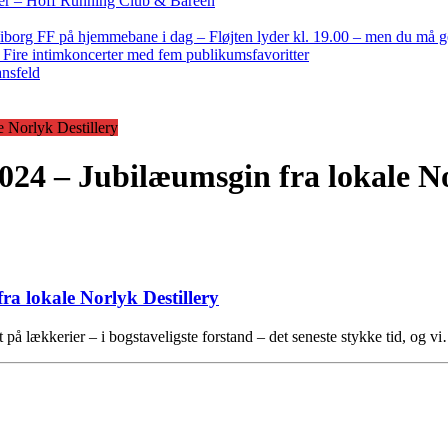
nder – Hoff Running Club & Bareen
iborg FF på hjemmebane i dag – Fløjten lyder kl. 19.00 – men du må 
: Fire intimkoncerter med fem publikumsfavoritter
ansfeld
 Norlyk Destillery
024 – Jubilæumsgin fra lokale No
a lokale Norlyk Destillery
på lækkerier – i bogstaveligste forstand – det seneste stykke tid, og v