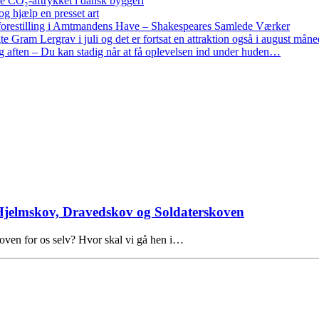
re CO₂-aftrykket i dansk byggeri
g hjælp en presset art
restilling i Amtmandens Have – Shakespeares Samlede Værker
ram Lergrav i juli og det er fortsat en attraktion også i august måne
 aften – Du kan stadig når at få oplevelsen ind under huden…
i Hjelmskov, Dravedskov og Soldaterskoven
oven for os selv? Hvor skal vi gå hen i…