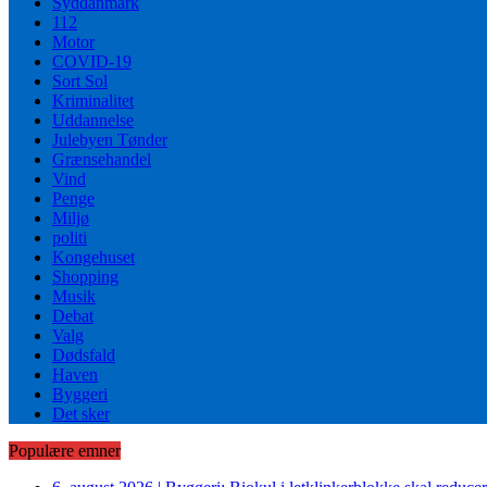
Syddanmark
112
Motor
COVID-19
Sort Sol
Kriminalitet
Uddannelse
Julebyen Tønder
Grænsehandel
Vind
Penge
Miljø
politi
Kongehuset
Shopping
Musik
Debat
Valg
Dødsfald
Haven
Byggeri
Det sker
Populære emner