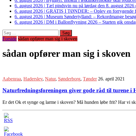
6. august 2026
|
Byggeri: Biokul i letklinkerblokke skal reduce
6. august 2026
|
Tæl pindsvin nu på lørdag den 8. august 2026 o
6. august 2026
|
GRATIS I TØNDER: – Oplev en forrygende fo
6. august 2026
|
Museum Sønderjylland: – Rekordmange besøgte G
6. august 2026
|
DM i Ballonflyvning 2026 – Starten gik onsdag
Søg
efter:
Forside
sådan opfører man sig i skoven
sådan opfører man sig i skoven
Aabenraa
,
Haderslev
,
Natur
,
Sønderborg
,
Tønder
26. april 2021
Naturfredningsforeningen giver gode råd til turene 
Er det Ok et synge og larme i skoven? Må hunden løbe frit? Har vi sk