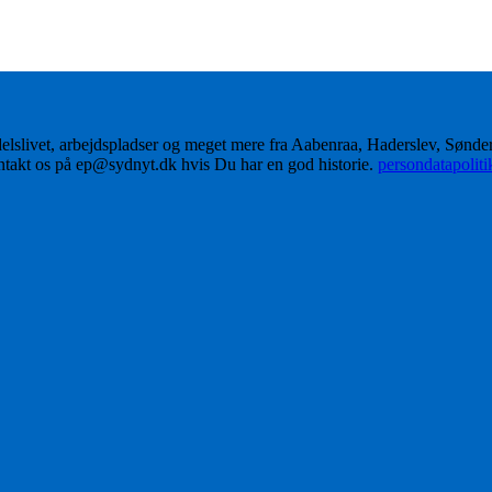
delslivet, arbejdspladser og meget mere fra Aabenraa, Haderslev, Sønd
ontakt os på ep@sydnyt.dk hvis Du har en god historie.
persondatapolit