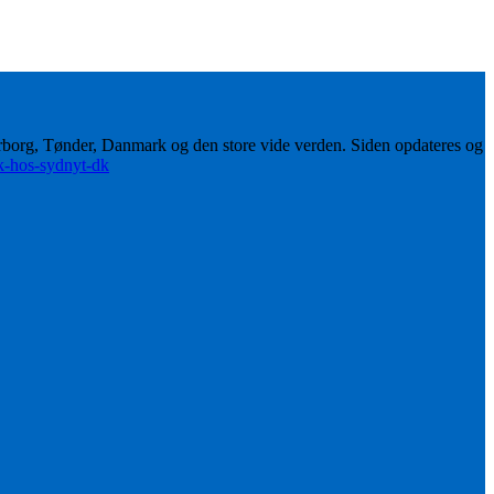
erborg, Tønder, Danmark og den store vide verden. Siden opdateres og
ik-hos-sydnyt-dk