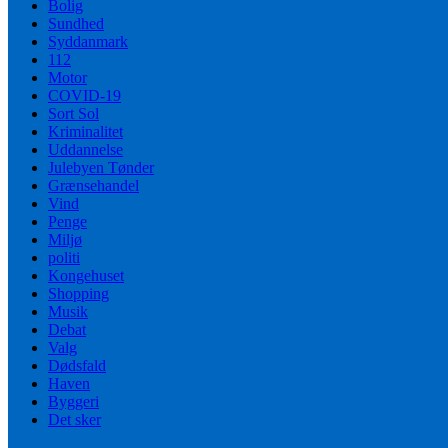
Bolig
Sundhed
Syddanmark
112
Motor
COVID-19
Sort Sol
Kriminalitet
Uddannelse
Julebyen Tønder
Grænsehandel
Vind
Penge
Miljø
politi
Kongehuset
Shopping
Musik
Debat
Valg
Dødsfald
Haven
Byggeri
Det sker