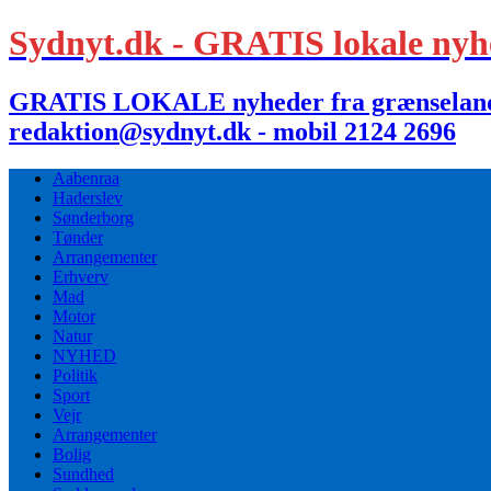
Sydnyt.dk - GRATIS lokale nyh
GRATIS LOKALE nyheder fra grænselandet,
redaktion@sydnyt.dk - mobil 2124 2696
Aabenraa
Haderslev
Sønderborg
Tønder
Arrangementer
Erhverv
Mad
Motor
Natur
NYHED
Politik
Sport
Vejr
Arrangementer
Bolig
Sundhed