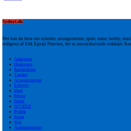
Sydnyt.dk
Her kan du læse om nyheder, arrangementer, sport, natur, hobby, han
redigeres af Erik Egvad Petersen, der er ansvarshavende redaktør. K
Aabenraa
Haderslev
Sønderborg
Tønder
Arrangementer
Erhverv
Mad
Motor
Natur
NYHED
Politik
Sport
Vejr
Arrangementer