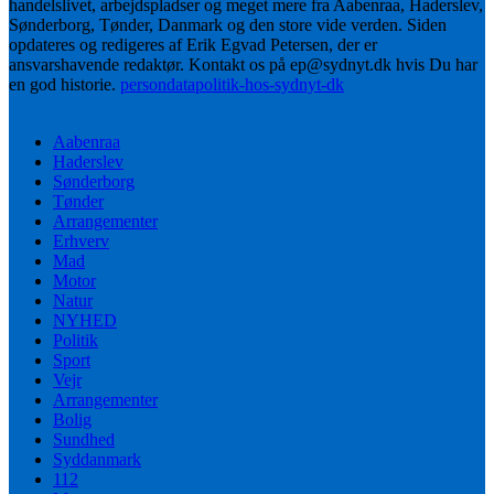
handelslivet, arbejdspladser og meget mere fra Aabenraa, Haderslev,
Sønderborg, Tønder, Danmark og den store vide verden. Siden
opdateres og redigeres af Erik Egvad Petersen, der er
ansvarshavende redaktør. Kontakt os på ep@sydnyt.dk hvis Du har
en god historie.
persondatapolitik-hos-sydnyt-dk
Aabenraa
Haderslev
Sønderborg
Tønder
Arrangementer
Erhverv
Mad
Motor
Natur
NYHED
Politik
Sport
Vejr
Arrangementer
Bolig
Sundhed
Syddanmark
112