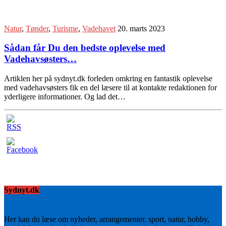
Natur
,
Tønder
,
Turisme
,
Vadehavet
20. marts 2023
Sådan får Du den bedste oplevelse med
Vadehavsøsters…
Artiklen her på sydnyt.dk forleden omkring en fantastik oplevelse
med vadehavsøsters fik en del læsere til at kontakte redaktionen for
yderligere informationer. Og lad det…
Sydnyt.dk
Her kan du læse om nyheder, arrangementer, sport, natur, hobby,