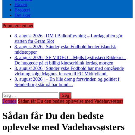
Haven
Byggeri
Det sker
Populære emner
8. august 2026
|
DM i Ballonflyvning – Lørdag aften går
starten fra Gram Slot
8. august 2026
|
Sønderjyske Fodbold henter islandsk
midtstopper
8. august 2026
|
SE VIDEO – Mjøls Lystfiskeri Rødekro –
De huggede på et billigt kineserblink lørdag morgen
8. august 2026
|
Sønderjyske Fodbold har med omgående
virkning solgt Magnus Jensen til FC Midtjylland.
8. august 2026
|
– En lille dreng forsvinder, og politiet i
Sønderborg står på bar bund…
Søg
efter:
Forside
Sådan får Du den bedste oplevelse med Vadehavsøsters
Sådan får Du den bedste
oplevelse med Vadehavsøsters