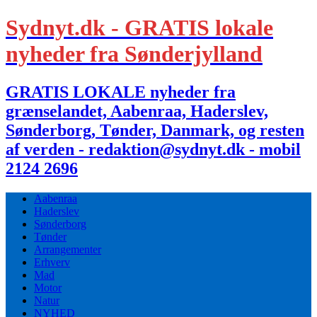
Sydnyt.dk - GRATIS lokale
nyheder fra Sønderjylland
GRATIS LOKALE nyheder fra
grænselandet, Aabenraa, Haderslev,
Sønderborg, Tønder, Danmark, og resten
af verden - redaktion@sydnyt.dk - mobil
2124 2696
Aabenraa
Haderslev
Sønderborg
Tønder
Arrangementer
Erhverv
Mad
Motor
Natur
NYHED