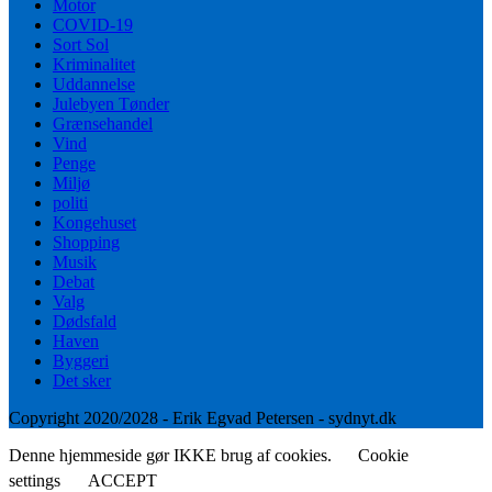
Motor
COVID-19
Sort Sol
Kriminalitet
Uddannelse
Julebyen Tønder
Grænsehandel
Vind
Penge
Miljø
politi
Kongehuset
Shopping
Musik
Debat
Valg
Dødsfald
Haven
Byggeri
Det sker
Copyright 2020/2028 - Erik Egvad Petersen - sydnyt.dk
Denne hjemmeside gør IKKE brug af cookies.
Cookie
settings
ACCEPT