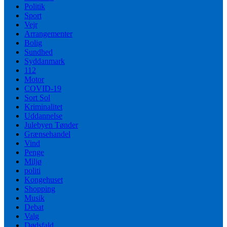
Politik
Sport
Vejr
Arrangementer
Bolig
Sundhed
Syddanmark
112
Motor
COVID-19
Sort Sol
Kriminalitet
Uddannelse
Julebyen Tønder
Grænsehandel
Vind
Penge
Miljø
politi
Kongehuset
Shopping
Musik
Debat
Valg
Dødsfald