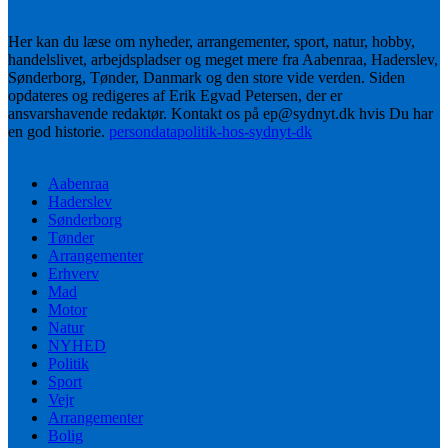
Her kan du læse om nyheder, arrangementer, sport, natur, hobby,
handelslivet, arbejdspladser og meget mere fra Aabenraa, Haderslev,
Sønderborg, Tønder, Danmark og den store vide verden. Siden
opdateres og redigeres af Erik Egvad Petersen, der er
ansvarshavende redaktør. Kontakt os på ep@sydnyt.dk hvis Du har
en god historie.
persondatapolitik-hos-sydnyt-dk
Aabenraa
Haderslev
Sønderborg
Tønder
Arrangementer
Erhverv
Mad
Motor
Natur
NYHED
Politik
Sport
Vejr
Arrangementer
Bolig