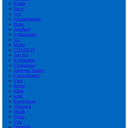
Politik
Sport
Vejr
Arrangementer
Bolig
Sundhed
Syddanmark
112
Motor
COVID-19
Sort Sol
Kriminalitet
Uddannelse
Julebyen Tønder
Grænsehandel
Vind
Penge
Miljø
politi
Kongehuset
Shopping
Musik
Debat
Valg
Dødsfald