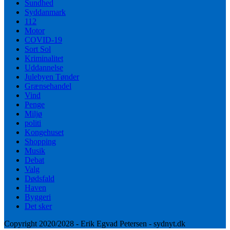
Sundhed
Syddanmark
112
Motor
COVID-19
Sort Sol
Kriminalitet
Uddannelse
Julebyen Tønder
Grænsehandel
Vind
Penge
Miljø
politi
Kongehuset
Shopping
Musik
Debat
Valg
Dødsfald
Haven
Byggeri
Det sker
Copyright 2020/2028 - Erik Egvad Petersen - sydnyt.dk