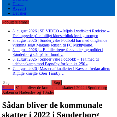
Haven
Byggeri
Det sker
Populære emner
8. august 2026
|
SE VIDEO – Mjøls Lystfiskeri Rødekro –
De huggede på et billigt kineserblink lørdag morgen
8. august 2026
|
Sønderjyske Fodbold har med omgående
virkning solgt Magnus Jensen til FC Midtjylland.
8. august 2026
|
– En lille dreng forsvinder, og politiet i
Sønderborg står på bar bund…
8. august 2026
|
Sønderjyske Fodbold: – Tag med til
udebanekamp mod Brøndby for kun kr. 250,-
7. august 2026
|
Masser af knallerter i Ravsted fredag aften:
Rigtige knægte kører Tårnby….
Søg
efter:
Forside
Sådan bliver de kommunale skatter i 2022 i Sønderborg
Aabenraa Haderslev og Tønder
Sådan bliver de kommunale
skatter i 2022 i Sønderborg