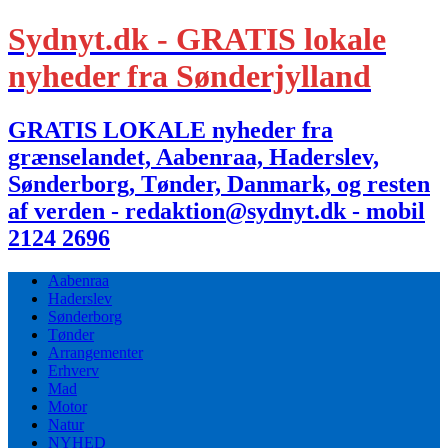
Sydnyt.dk - GRATIS lokale
nyheder fra Sønderjylland
GRATIS LOKALE nyheder fra
grænselandet, Aabenraa, Haderslev,
Sønderborg, Tønder, Danmark, og resten
af verden - redaktion@sydnyt.dk - mobil
2124 2696
Aabenraa
Haderslev
Sønderborg
Tønder
Arrangementer
Erhverv
Mad
Motor
Natur
NYHED