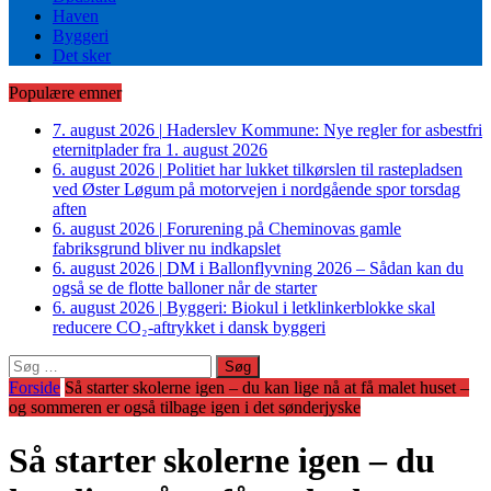
Haven
Byggeri
Det sker
Populære emner
7. august 2026
|
Haderslev Kommune: Nye regler for asbestfri
eternitplader fra 1. august 2026
6. august 2026
|
Politiet har lukket tilkørslen til rastepladsen
ved Øster Løgum på motorvejen i nordgående spor torsdag
aften
6. august 2026
|
Forurening på Cheminovas gamle
fabriksgrund bliver nu indkapslet
6. august 2026
|
DM i Ballonflyvning 2026 – Sådan kan du
også se de flotte balloner når de starter
6. august 2026
|
Byggeri: Biokul i letklinkerblokke skal
reducere CO₂-aftrykket i dansk byggeri
Søg
efter:
Forside
Så starter skolerne igen – du kan lige nå at få malet huset –
og sommeren er også tilbage igen i det sønderjyske
Så starter skolerne igen – du