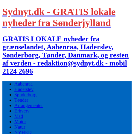
Sydnyt.dk - GRATIS lokale
nyheder fra Sønderjylland
GRATIS LOKALE nyheder fra
grænselandet, Aabenraa, Haderslev,
Sønderborg, Tønder, Danmark, og resten
af verden - redaktion@sydnyt.dk - mobil
2124 2696
Aabenraa
Haderslev
Sønderborg
Tønder
Arrangementer
Erhverv
Mad
Motor
Natur
NYHED