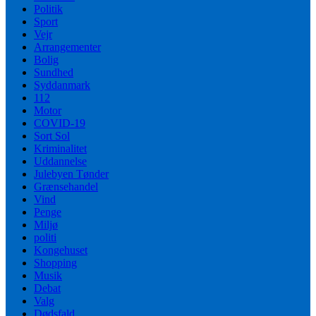
Politik
Sport
Vejr
Arrangementer
Bolig
Sundhed
Syddanmark
112
Motor
COVID-19
Sort Sol
Kriminalitet
Uddannelse
Julebyen Tønder
Grænsehandel
Vind
Penge
Miljø
politi
Kongehuset
Shopping
Musik
Debat
Valg
Dødsfald