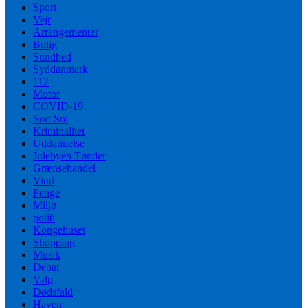
Sport
Vejr
Arrangementer
Bolig
Sundhed
Syddanmark
112
Motor
COVID-19
Sort Sol
Kriminalitet
Uddannelse
Julebyen Tønder
Grænsehandel
Vind
Penge
Miljø
politi
Kongehuset
Shopping
Musik
Debat
Valg
Dødsfald
Haven