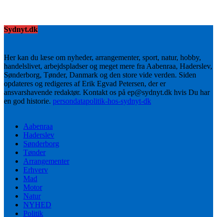
Sydnyt.dk
Her kan du læse om nyheder, arrangementer, sport, natur, hobby,
handelslivet, arbejdspladser og meget mere fra Aabenraa, Haderslev,
Sønderborg, Tønder, Danmark og den store vide verden. Siden
opdateres og redigeres af Erik Egvad Petersen, der er
ansvarshavende redaktør. Kontakt os på ep@sydnyt.dk hvis Du har
en god historie.
persondatapolitik-hos-sydnyt-dk
Aabenraa
Haderslev
Sønderborg
Tønder
Arrangementer
Erhverv
Mad
Motor
Natur
NYHED
Politik