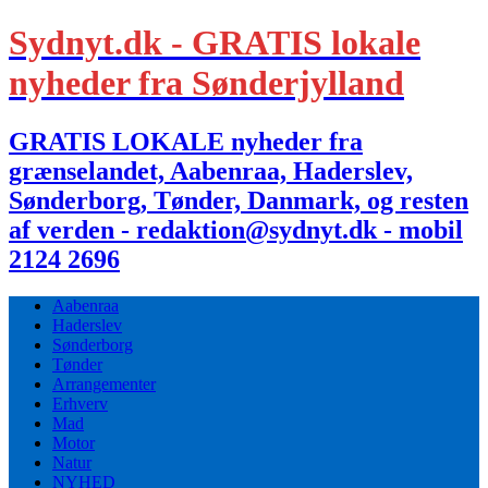
Sydnyt.dk - GRATIS lokale
nyheder fra Sønderjylland
GRATIS LOKALE nyheder fra
grænselandet, Aabenraa, Haderslev,
Sønderborg, Tønder, Danmark, og resten
af verden - redaktion@sydnyt.dk - mobil
2124 2696
Aabenraa
Haderslev
Sønderborg
Tønder
Arrangementer
Erhverv
Mad
Motor
Natur
NYHED