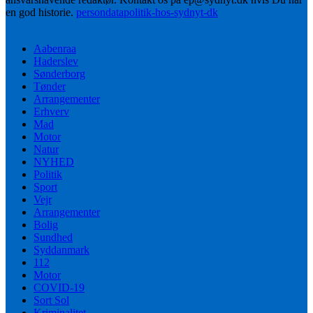
en god historie.
persondatapolitik-hos-sydnyt-dk
Aabenraa
Haderslev
Sønderborg
Tønder
Arrangementer
Erhverv
Mad
Motor
Natur
NYHED
Politik
Sport
Vejr
Arrangementer
Bolig
Sundhed
Syddanmark
112
Motor
COVID-19
Sort Sol
Kriminalitet