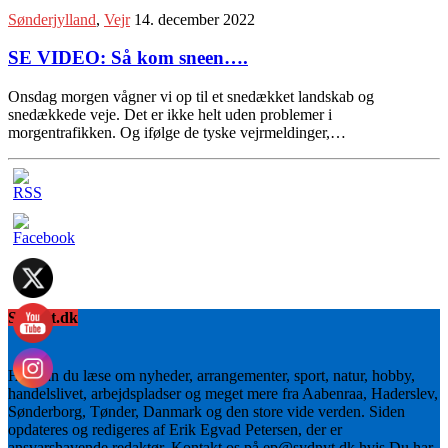
Sønderjylland
,
Vejr
14. december 2022
SE VIDEO: Så kom sneen….
Onsdag morgen vågner vi op til et snedækket landskab og
snedækkede veje. Det er ikke helt uden problemer i
morgentrafikken. Og ifølge de tyske vejrmeldinger,…
Sydnyt.dk
Her kan du læse om nyheder, arrangementer, sport, natur, hobby,
handelslivet, arbejdspladser og meget mere fra Aabenraa, Haderslev,
Sønderborg, Tønder, Danmark og den store vide verden. Siden
opdateres og redigeres af Erik Egvad Petersen, der er
ansvarshavende redaktør. Kontakt os på ep@sydnyt.dk hvis Du har