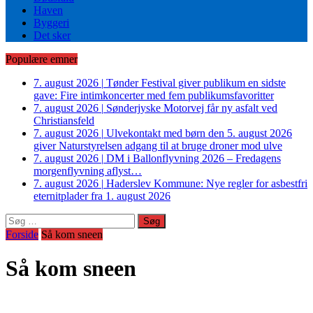
Haven
Byggeri
Det sker
Populære emner
7. august 2026
|
Tønder Festival giver publikum en sidste
gave: Fire intimkoncerter med fem publikumsfavoritter
7. august 2026
|
Sønderjyske Motorvej får ny asfalt ved
Christiansfeld
7. august 2026
|
Ulvekontakt med børn den 5. august 2026
giver Naturstyrelsen adgang til at bruge droner mod ulve
7. august 2026
|
DM i Ballonflyvning 2026 – Fredagens
morgenflyvning aflyst…
7. august 2026
|
Haderslev Kommune: Nye regler for asbestfri
eternitplader fra 1. august 2026
Søg
efter:
Forside
Så kom sneen
Så kom sneen