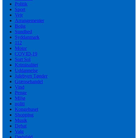
Politik
Sport
Vejr
Arrangementer
Bolig
Sundhed
Syddanmark
112
Motor
COVID-19
Sort Sol
Kriminalitet
Uddannelse
Julebyen Tønder
Grænsehandel
Vind
Penge
Miljø
politi
Kongehuset
Shopping
Musik
Debat
Valg
Dødsfald