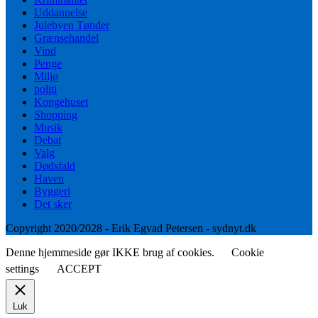
Uddannelse
Julebyen Tønder
Grænsehandel
Vind
Penge
Miljø
politi
Kongehuset
Shopping
Musik
Debat
Valg
Dødsfald
Haven
Byggeri
Det sker
Copyright 2020/2028 - Erik Egvad Petersen - sydnyt.dk
Denne hjemmeside gør IKKE brug af cookies.
Cookie
settings
ACCEPT
Luk