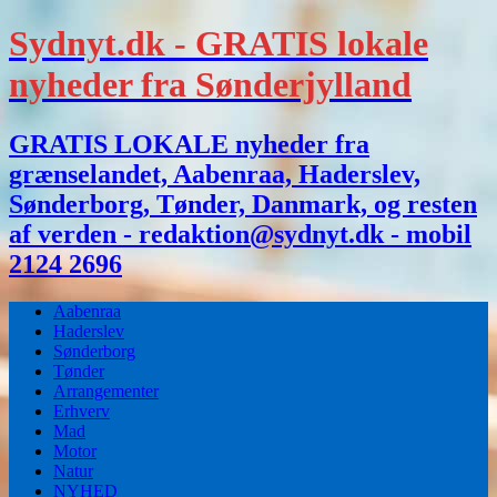
Sydnyt.dk - GRATIS lokale
nyheder fra Sønderjylland
GRATIS LOKALE nyheder fra
grænselandet, Aabenraa, Haderslev,
Sønderborg, Tønder, Danmark, og resten
af verden - redaktion@sydnyt.dk - mobil
2124 2696
Aabenraa
Haderslev
Sønderborg
Tønder
Arrangementer
Erhverv
Mad
Motor
Natur
NYHED