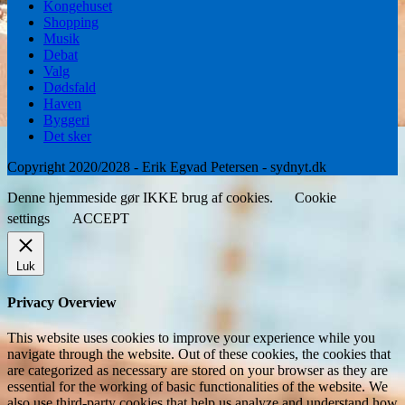
Kongehuset
Shopping
Musik
Debat
Valg
Dødsfald
Haven
Byggeri
Det sker
Copyright 2020/2028 - Erik Egvad Petersen - sydnyt.dk
Denne hjemmeside gør IKKE brug af cookies.
Cookie
settings
ACCEPT
Luk
Privacy Overview
This website uses cookies to improve your experience while you
navigate through the website. Out of these cookies, the cookies that
are categorized as necessary are stored on your browser as they are
essential for the working of basic functionalities of the website. We
also use third-party cookies that help us analyze and understand how