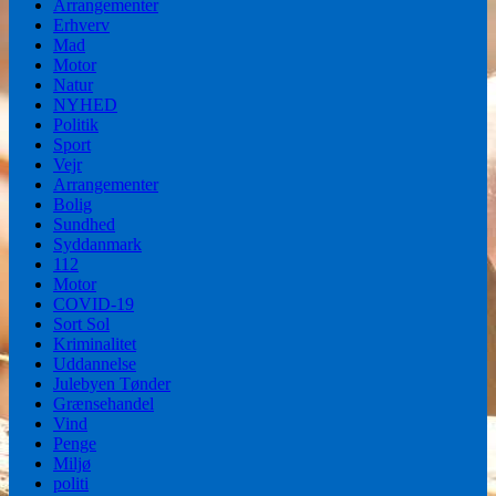
Arrangementer
Erhverv
Mad
Motor
Natur
NYHED
Politik
Sport
Vejr
Arrangementer
Bolig
Sundhed
Syddanmark
112
Motor
COVID-19
Sort Sol
Kriminalitet
Uddannelse
Julebyen Tønder
Grænsehandel
Vind
Penge
Miljø
politi