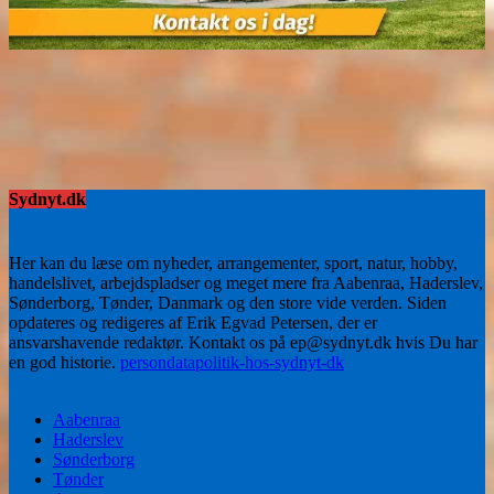
Sydnyt.dk
Her kan du læse om nyheder, arrangementer, sport, natur, hobby,
handelslivet, arbejdspladser og meget mere fra Aabenraa, Haderslev,
Sønderborg, Tønder, Danmark og den store vide verden. Siden
opdateres og redigeres af Erik Egvad Petersen, der er
ansvarshavende redaktør. Kontakt os på ep@sydnyt.dk hvis Du har
en god historie.
persondatapolitik-hos-sydnyt-dk
Aabenraa
Haderslev
Sønderborg
Tønder