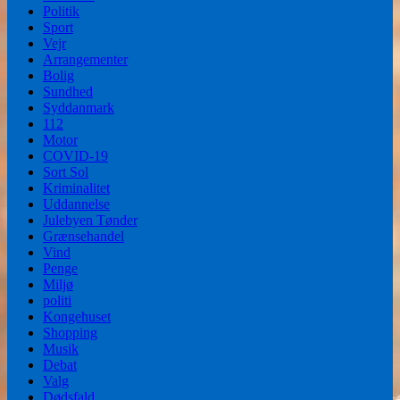
Politik
Sport
Vejr
Arrangementer
Bolig
Sundhed
Syddanmark
112
Motor
COVID-19
Sort Sol
Kriminalitet
Uddannelse
Julebyen Tønder
Grænsehandel
Vind
Penge
Miljø
politi
Kongehuset
Shopping
Musik
Debat
Valg
Dødsfald