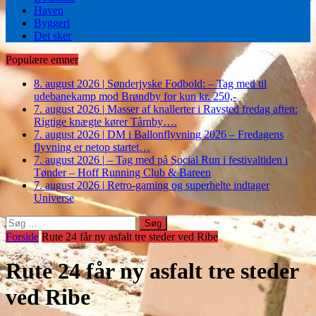
Haven
Byggeri
Det sker
Populære emner
8. august 2026
|
Sønderjyske Fodbold: – Tag med til
udebanekamp mod Brøndby for kun kr. 250,-
7. august 2026
|
Masser af knallerter i Ravsted fredag aften:
Rigtige knægte kører Tårnby….
7. august 2026
|
DM i Ballonflyvning 2026 – Fredagens
flyvning er netop startet…
7. august 2026
|
– Tag med på Social Run i festivaltiden i
Tønder – Hoff Running Club & Bareen
7. august 2026
|
Retro-gaming og superhelte indtager
Universe
Søg
efter:
Forside
Rute 24 får ny asfalt tre steder ved Ribe
Rute 24 får ny asfalt tre steder
ved Ribe