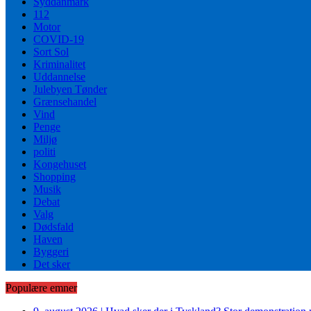
Syddanmark
112
Motor
COVID-19
Sort Sol
Kriminalitet
Uddannelse
Julebyen Tønder
Grænsehandel
Vind
Penge
Miljø
politi
Kongehuset
Shopping
Musik
Debat
Valg
Dødsfald
Haven
Byggeri
Det sker
Populære emner