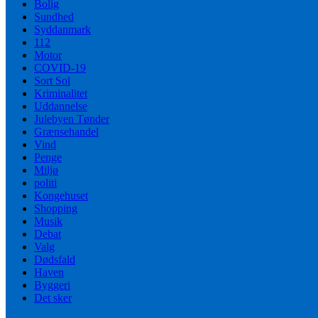
Bolig
Sundhed
Syddanmark
112
Motor
COVID-19
Sort Sol
Kriminalitet
Uddannelse
Julebyen Tønder
Grænsehandel
Vind
Penge
Miljø
politi
Kongehuset
Shopping
Musik
Debat
Valg
Dødsfald
Haven
Byggeri
Det sker