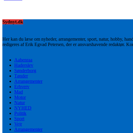
Sydnyt.dk
Her kan du læse om nyheder, arrangementer, sport, natur, hobby, han
redigeres af Erik Egvad Petersen, der er ansvarshavende redaktør. K
Aabenraa
Haderslev
Sønderborg
Tønder
Arrangementer
Erhverv
Mad
Motor
Natur
NYHED
Politik
Sport
Vejr
Arrangementer