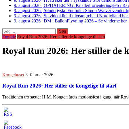
9. august 2026
|
Hvad sker der i Tyskland? Stor demonstrati
9. august 2026
|
OPDATERING: Knallert-orienteringsløb i Ravs
9. august 2026
|
Sønderjyske Fodbold: Simon Wæver vender hj
9. august 2026
|
Se videoklip af ulveangrebet i Nordjylland he
9. august 2026
|
DM i BallonFlyvning 2026 – Se vinderne her
Søg
efter:
Forside
Royal Run 2026: Her stiller de kongelige til start
Royal Run 2026: Her stiller de ko
Kongehuset
3. februar 2026
Royal Run 2026: Her stiller de kongelige til start
Traditionen tro sætter H.M. Kongen årets motionsfest i gang, når Roy