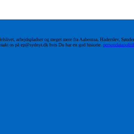
delslivet, arbejdspladser og meget mere fra Aabenraa, Haderslev, Sønd
ontakt os på ep@sydnyt.dk hvis Du har en god historie.
persondatapolit