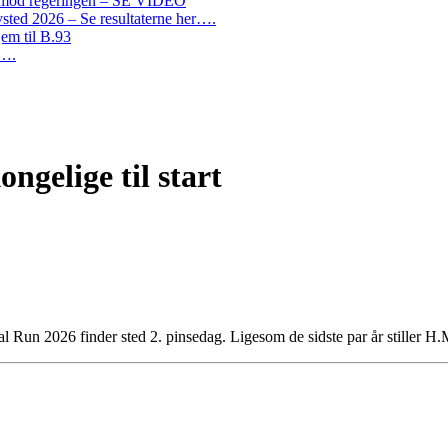
on mod regeringen – SE VIDEO
ted 2026 – Se resultaterne her….
em til B.93
r….
ngelige til start
al Run 2026 finder sted 2. pinsedag. Ligesom de sidste par år stiller