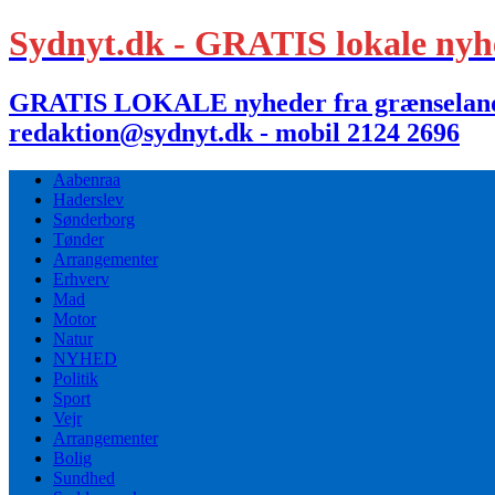
Sydnyt.dk - GRATIS lokale nyh
GRATIS LOKALE nyheder fra grænselandet,
redaktion@sydnyt.dk - mobil 2124 2696
Aabenraa
Haderslev
Sønderborg
Tønder
Arrangementer
Erhverv
Mad
Motor
Natur
NYHED
Politik
Sport
Vejr
Arrangementer
Bolig
Sundhed