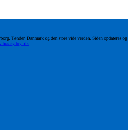
erborg, Tønder, Danmark og den store vide verden. Siden opdateres og
ik-hos-sydnyt-dk