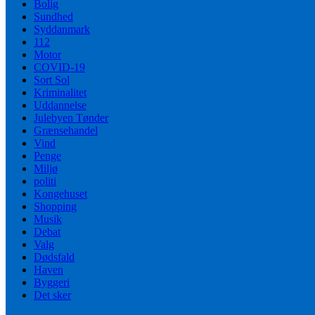
Bolig
Sundhed
Syddanmark
112
Motor
COVID-19
Sort Sol
Kriminalitet
Uddannelse
Julebyen Tønder
Grænsehandel
Vind
Penge
Miljø
politi
Kongehuset
Shopping
Musik
Debat
Valg
Dødsfald
Haven
Byggeri
Det sker