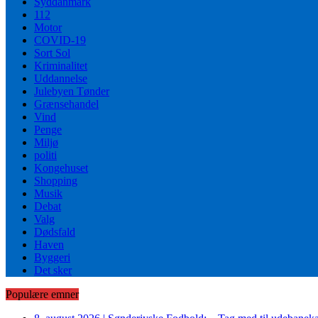
Syddanmark
112
Motor
COVID-19
Sort Sol
Kriminalitet
Uddannelse
Julebyen Tønder
Grænsehandel
Vind
Penge
Miljø
politi
Kongehuset
Shopping
Musik
Debat
Valg
Dødsfald
Haven
Byggeri
Det sker
Populære emner