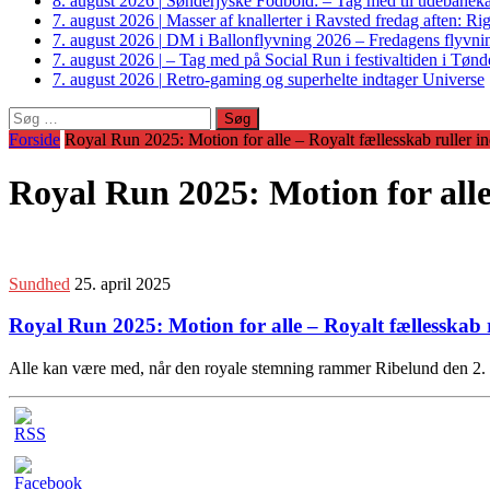
8. august 2026
|
Sønderjyske Fodbold: – Tag med til udebanek
7. august 2026
|
Masser af knallerter i Ravsted fredag aften: 
7. august 2026
|
DM i Ballonflyvning 2026 – Fredagens flyvnin
7. august 2026
|
– Tag med på Social Run i festivaltiden i Tø
7. august 2026
|
Retro-gaming og superhelte indtager Universe
Søg
efter:
Forside
Royal Run 2025: Motion for alle – Royalt fællesskab ruller i
Royal Run 2025: Motion for alle
Sundhed
25. april 2025
Royal Run 2025: Motion for alle – Royalt fællesskab 
Alle kan være med, når den royale stemning rammer Ribelund den 2. m