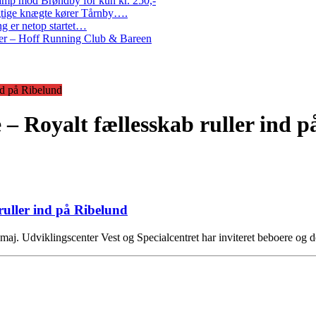
amp mod Brøndby for kun kr. 250,-
Rigtige knægte kører Tårnby….
g er netop startet…
nder – Hoff Running Club & Bareen
nd på Ribelund
 – Royalt fællesskab ruller ind 
ruller ind på Ribelund
aj. Udviklingscenter Vest og Specialcentret har inviteret beboere og 