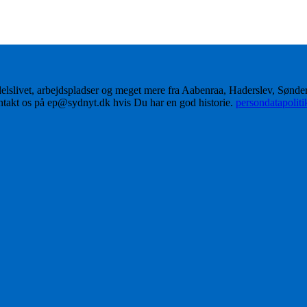
delslivet, arbejdspladser og meget mere fra Aabenraa, Haderslev, Sønd
ontakt os på ep@sydnyt.dk hvis Du har en god historie.
persondatapolit