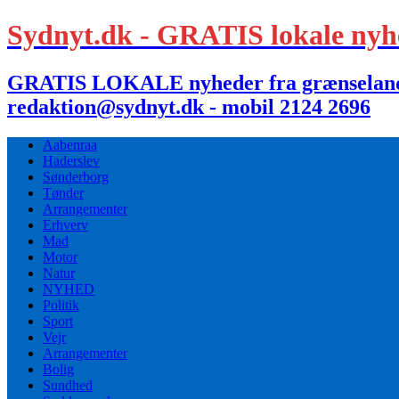
Sydnyt.dk - GRATIS lokale nyh
GRATIS LOKALE nyheder fra grænselandet,
redaktion@sydnyt.dk - mobil 2124 2696
Aabenraa
Haderslev
Sønderborg
Tønder
Arrangementer
Erhverv
Mad
Motor
Natur
NYHED
Politik
Sport
Vejr
Arrangementer
Bolig
Sundhed