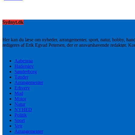
Sydnyt.dk
Her kan du læse om nyheder, arrangementer, sport, natur, hobby, han
redigeres af Erik Egvad Petersen, der er ansvarshavende redaktør. K
Aabenraa
Haderslev
Sønderborg
Tønder
Arrangementer
Erhverv
Mad
Motor
Natur
NYHED
Politik
Sport
Vejr
Arrangementer