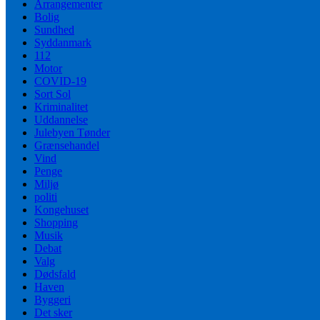
Arrangementer
Bolig
Sundhed
Syddanmark
112
Motor
COVID-19
Sort Sol
Kriminalitet
Uddannelse
Julebyen Tønder
Grænsehandel
Vind
Penge
Miljø
politi
Kongehuset
Shopping
Musik
Debat
Valg
Dødsfald
Haven
Byggeri
Det sker