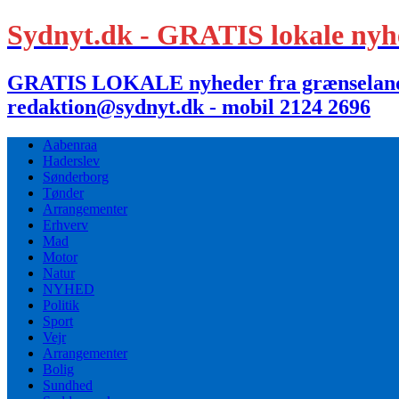
Sydnyt.dk - GRATIS lokale nyh
GRATIS LOKALE nyheder fra grænselandet,
redaktion@sydnyt.dk - mobil 2124 2696
Aabenraa
Haderslev
Sønderborg
Tønder
Arrangementer
Erhverv
Mad
Motor
Natur
NYHED
Politik
Sport
Vejr
Arrangementer
Bolig
Sundhed