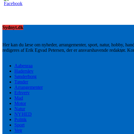
Sydnyt.dk
Her kan du læse om nyheder, arrangementer, sport, natur, hobby, han
redigeres af Erik Egvad Petersen, der er ansvarshavende redaktør. K
Aabenraa
Haderslev
Sønderborg
Tønder
Arrangementer
Erhverv
Mad
Motor
Natur
NYHED
Politik
Sport
Vejr