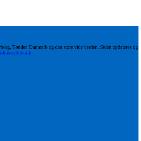
erborg, Tønder, Danmark og den store vide verden. Siden opdateres og
ik-hos-sydnyt-dk