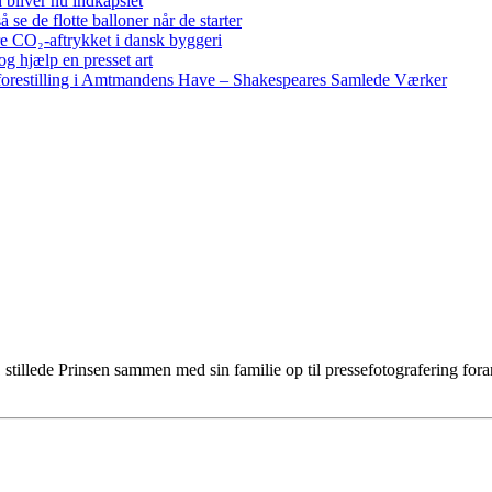
bliver nu indkapslet
e de flotte balloner når de starter
re CO₂-aftrykket i dansk byggeri
g hjælp en presset art
restilling i Amtmandens Have – Shakespeares Samlede Værker
stillede Prinsen sammen med sin familie op til pressefotografering for