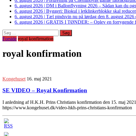
6. august 2026
|
Forurening på Cheminovas gamle fabriksgrund 
6. august 2026
|
DM i Ballonflyvning 2026 – Sådan kan du også s
6. august 2026
|
Byggeri: Biokul i letklinkerblokke skal reduce
6. august 2026
|
Tæl pindsvin nu på lørdag den 8. august 2026 o
6. august 2026
|
GRATIS I TØNDER: – Oplev en forrygende fo
Søg
efter:
Forside
royal konfirmation
royal konfirmation
Kongehuset
16. maj 2021
SE VIDEO – Royal Konfirmation
I anledning af H.K.H. Prins Christians konfirmation den 15. maj 2021 
https://www.kongehuset.dk/video-hkh-prins-christians-konfirmation