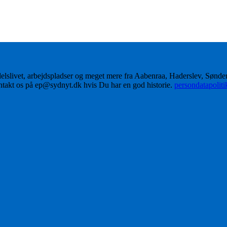
delslivet, arbejdspladser og meget mere fra Aabenraa, Haderslev, Sønd
ontakt os på ep@sydnyt.dk hvis Du har en god historie.
persondatapolit