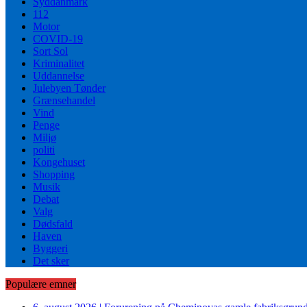
Syddanmark
112
Motor
COVID-19
Sort Sol
Kriminalitet
Uddannelse
Julebyen Tønder
Grænsehandel
Vind
Penge
Miljø
politi
Kongehuset
Shopping
Musik
Debat
Valg
Dødsfald
Haven
Byggeri
Det sker
Populære emner