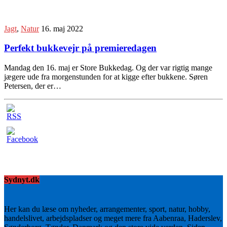
Jagt
,
Natur
16. maj 2022
Perfekt bukkevejr på premieredagen
Mandag den 16. maj er Store Bukkedag. Og der var rigtig mange
jægere ude fra morgenstunden for at kigge efter bukkene. Søren
Petersen, der er…
Sydnyt.dk
Her kan du læse om nyheder, arrangementer, sport, natur, hobby,
handelslivet, arbejdspladser og meget mere fra Aabenraa, Haderslev,