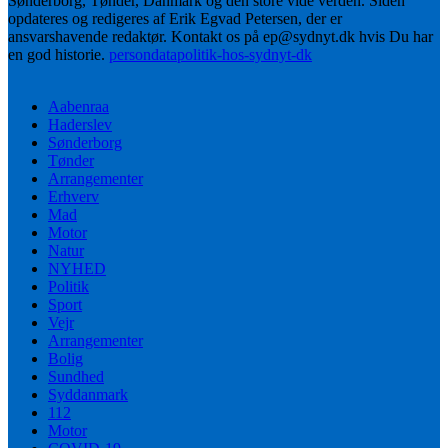
Sønderborg, Tønder, Danmark og den store vide verden. Siden
opdateres og redigeres af Erik Egvad Petersen, der er
ansvarshavende redaktør. Kontakt os på ep@sydnyt.dk hvis Du har
en god historie.
persondatapolitik-hos-sydnyt-dk
Aabenraa
Haderslev
Sønderborg
Tønder
Arrangementer
Erhverv
Mad
Motor
Natur
NYHED
Politik
Sport
Vejr
Arrangementer
Bolig
Sundhed
Syddanmark
112
Motor