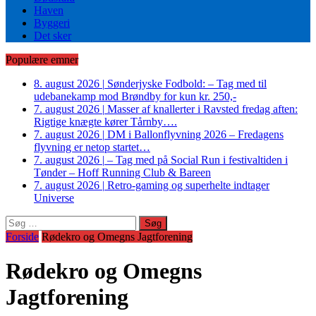
Haven
Byggeri
Det sker
Populære emner
8. august 2026
|
Sønderjyske Fodbold: – Tag med til
udebanekamp mod Brøndby for kun kr. 250,-
7. august 2026
|
Masser af knallerter i Ravsted fredag aften:
Rigtige knægte kører Tårnby….
7. august 2026
|
DM i Ballonflyvning 2026 – Fredagens
flyvning er netop startet…
7. august 2026
|
– Tag med på Social Run i festivaltiden i
Tønder – Hoff Running Club & Bareen
7. august 2026
|
Retro-gaming og superhelte indtager
Universe
Søg
efter:
Forside
Rødekro og Omegns Jagtforening
Rødekro og Omegns
Jagtforening