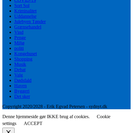
COVID-19
Sort Sol
Kriminalitet
Uddannelse
Julebyen Tønder
Grænsehandel
Vind
Penge
Miljø
politi
Kongehuset
Shopping
Musik
Debat
Valg
Dødsfald
Haven
Byggeri
Det sker
Copyright 2020/2028 - Erik Egvad Petersen - sydnyt.dk
Denne hjemmeside gør IKKE brug af cookies.
Cookie
settings
ACCEPT