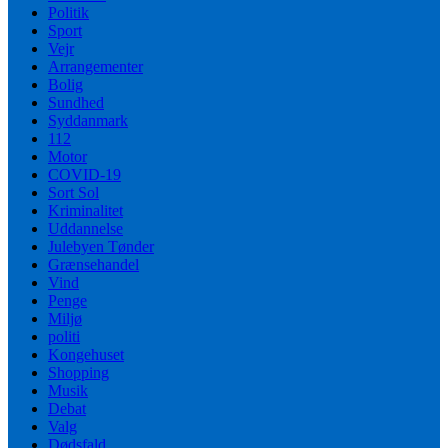
Politik
Sport
Vejr
Arrangementer
Bolig
Sundhed
Syddanmark
112
Motor
COVID-19
Sort Sol
Kriminalitet
Uddannelse
Julebyen Tønder
Grænsehandel
Vind
Penge
Miljø
politi
Kongehuset
Shopping
Musik
Debat
Valg
Dødsfald