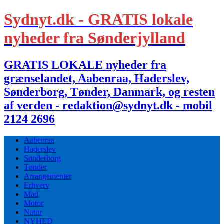
Sydnyt.dk - GRATIS lokale
nyheder fra Sønderjylland
GRATIS LOKALE nyheder fra
grænselandet, Aabenraa, Haderslev,
Sønderborg, Tønder, Danmark, og resten
af verden - redaktion@sydnyt.dk - mobil
2124 2696
Aabenraa
Haderslev
Sønderborg
Tønder
Arrangementer
Erhverv
Mad
Motor
Natur
NYHED