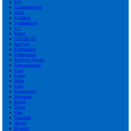
Vejr
Arrangementer
Bolig
Sundhed
Syddanmark
112
Motor
COVID-19
Sort Sol
Kriminalitet
Uddannelse
Julebyen Tønder
Grænsehandel
Vind
Penge
Miljø
politi
Kongehuset
Shopping
Musik
Debat
Valg
Dødsfald
Haven
Byggeri