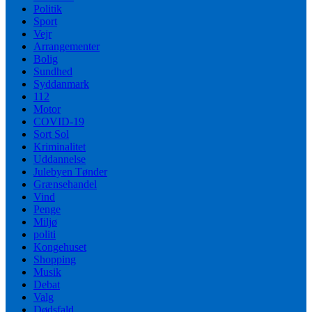
Politik
Sport
Vejr
Arrangementer
Bolig
Sundhed
Syddanmark
112
Motor
COVID-19
Sort Sol
Kriminalitet
Uddannelse
Julebyen Tønder
Grænsehandel
Vind
Penge
Miljø
politi
Kongehuset
Shopping
Musik
Debat
Valg
Dødsfald