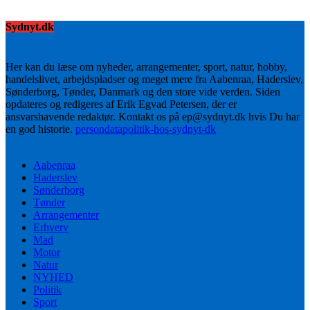
Sydnyt.dk
Her kan du læse om nyheder, arrangementer, sport, natur, hobby,
handelslivet, arbejdspladser og meget mere fra Aabenraa, Haderslev,
Sønderborg, Tønder, Danmark og den store vide verden. Siden
opdateres og redigeres af Erik Egvad Petersen, der er
ansvarshavende redaktør. Kontakt os på ep@sydnyt.dk hvis Du har
en god historie.
persondatapolitik-hos-sydnyt-dk
Aabenraa
Haderslev
Sønderborg
Tønder
Arrangementer
Erhverv
Mad
Motor
Natur
NYHED
Politik
Sport