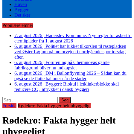
Haven
Byggeri
Det sker
Populære emner
7. august 2026
|
Haderslev Kommune: Nye regler for asbestfri
eternitplader fra 1. august 2026
6. august 2026
|
Politiet har lukket tilkørslen til rastepladsen
ved Øster Løgum på motorvejen i nordgående spor torsdag
aften
6. august 2026
|
Forurening på Cheminovas gamle
fabriksgrund bliver nu indkapslet
6. august 2026
|
DM i Ballonflyvning 2026 – Sådan kan du
også se de flotte balloner når de starter
6. august 2026
|
Byggeri: Biokul i letklinkerblokke skal
reducere CO₂-aftrykket i dansk byggeri
Søg
efter:
Forside
Rødekro: Fakta hygger helt uhyggeligt
Rødekro: Fakta hygger helt
uhyggeligt