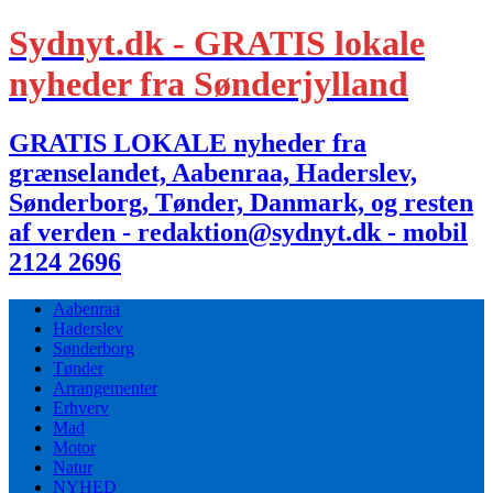
Sydnyt.dk - GRATIS lokale
nyheder fra Sønderjylland
GRATIS LOKALE nyheder fra
grænselandet, Aabenraa, Haderslev,
Sønderborg, Tønder, Danmark, og resten
af verden - redaktion@sydnyt.dk - mobil
2124 2696
Aabenraa
Haderslev
Sønderborg
Tønder
Arrangementer
Erhverv
Mad
Motor
Natur
NYHED