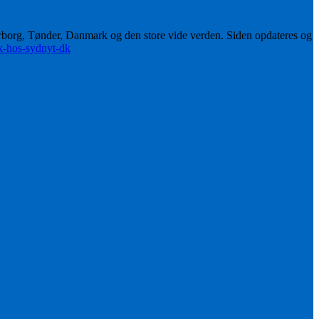
erborg, Tønder, Danmark og den store vide verden. Siden opdateres og
ik-hos-sydnyt-dk