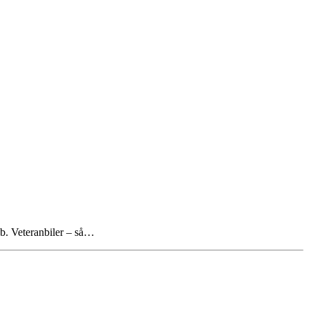
øb. Veteranbiler – så…