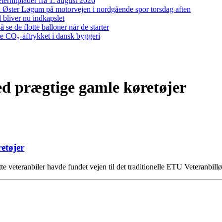
ernitplader fra 1. august 2026
 ved Øster Løgum på motorvejen i nordgående spor torsdag aften
bliver nu indkapslet
e de flotte balloner når de starter
re CO₂-aftrykket i dansk byggeri
d prægtige gamle køretøjer
etøjer
te veteranbiler havde fundet vejen til det traditionelle ETU Veteranbill