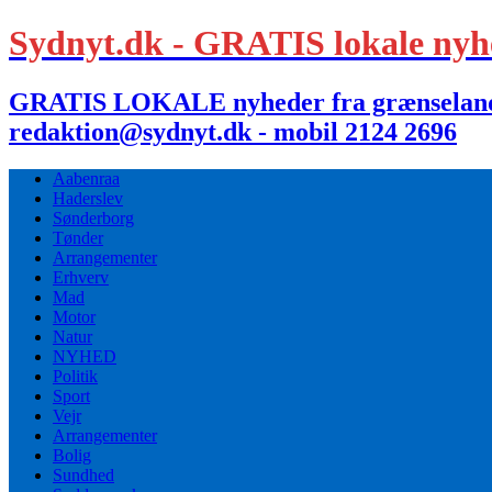
Sydnyt.dk - GRATIS lokale nyh
GRATIS LOKALE nyheder fra grænselandet,
redaktion@sydnyt.dk - mobil 2124 2696
Aabenraa
Haderslev
Sønderborg
Tønder
Arrangementer
Erhverv
Mad
Motor
Natur
NYHED
Politik
Sport
Vejr
Arrangementer
Bolig
Sundhed