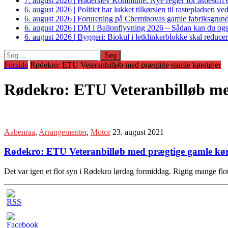
7. august 2026
|
Haderslev Kommune: Nye regler for asbestfri et
6. august 2026
|
Politiet har lukket tilkørslen til rastepladsen
6. august 2026
|
Forurening på Cheminovas gamle fabriksgrund 
6. august 2026
|
DM i Ballonflyvning 2026 – Sådan kan du også s
6. august 2026
|
Byggeri: Biokul i letklinkerblokke skal reduce
Søg
efter:
Forside
Rødekro: ETU Veteranbilløb med prægtige gamle køretøjer
Rødekro: ETU Veteranbilløb me
Aabenraa
,
Arrangementer
,
Motor
23. august 2021
Rødekro: ETU Veteranbilløb med prægtige gamle kør
Det var igen et flot syn i Rødekro lørdag formiddag. Rigtig mange flot