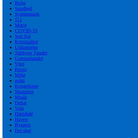
Bolig
Sundhed
Syddanmark
112
Motor
COVID-19
Sort Sol
Kriminalitet
Uddannelse
Julebyen Tønder
Grænsehandel
Vind
Penge
Miljø
politi
Kongehuset
Shopping
Musik
Debat
Valg
Dødsfald
Haven
Byggeri
Det sker