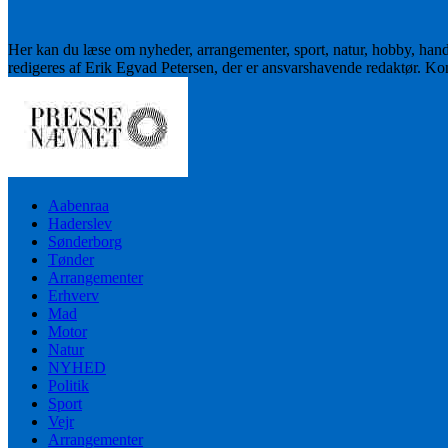
Her kan du læse om nyheder, arrangementer, sport, natur, hobby, han
redigeres af Erik Egvad Petersen, der er ansvarshavende redaktør. K
Aabenraa
Haderslev
Sønderborg
Tønder
Arrangementer
Erhverv
Mad
Motor
Natur
NYHED
Politik
Sport
Vejr
Arrangementer