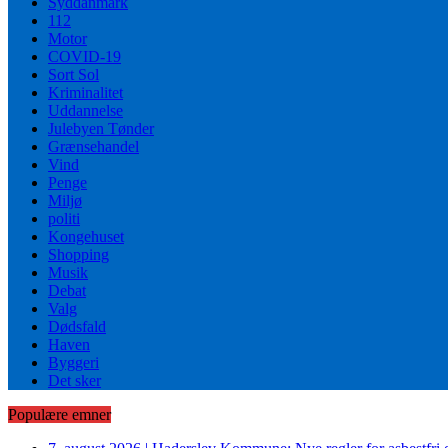
Syddanmark
112
Motor
COVID-19
Sort Sol
Kriminalitet
Uddannelse
Julebyen Tønder
Grænsehandel
Vind
Penge
Miljø
politi
Kongehuset
Shopping
Musik
Debat
Valg
Dødsfald
Haven
Byggeri
Det sker
Populære emner