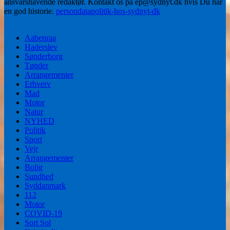
ansvarshavende redaktør. Kontakt os på ep@sydnyt.dk hvis Du har
en god historie.
persondatapolitik-hos-sydnyt-dk
Aabenraa
Haderslev
Sønderborg
Tønder
Arrangementer
Erhverv
Mad
Motor
Natur
NYHED
Politik
Sport
Vejr
Arrangementer
Bolig
Sundhed
Syddanmark
112
Motor
COVID-19
Sort Sol