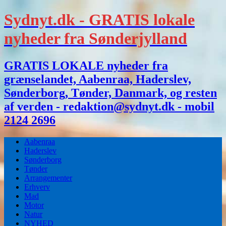
Sydnyt.dk - GRATIS lokale
nyheder fra Sønderjylland
GRATIS LOKALE nyheder fra
grænselandet, Aabenraa, Haderslev,
Sønderborg, Tønder, Danmark, og resten
af verden - redaktion@sydnyt.dk - mobil
2124 2696
Aabenraa
Haderslev
Sønderborg
Tønder
Arrangementer
Erhverv
Mad
Motor
Natur
NYHED