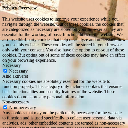
Privacy Overview
This website uses cookies to improve your experience while you
navigate through the website. Out of these cookies, the cookies that
are categorized as necessary are stored on your browser as they are
essential for the working of basic functionalities of the website. We
also use third-party cookies that help us analyze and understand how
you use this website. These cookies will be stored in your browser
only with your consent. You also have the option to opt-out of these
cookies. But opting out of some of these cookies may have an effect
on your browsing experience.
Necessary
Necessary
Altid aktiveret
Necessary cookies are absolutely essential for the website to
function properly. This category only includes cookies that ensures
basic functionalities and security features of the website. These
cookies do not store any personal information.
Non-necessary
Non-necessary
Any cookies that may not be particularly necessary for the website
to function and is used specifically to collect user personal data via
analytics, ads, other embedded contents are termed as non-necessary