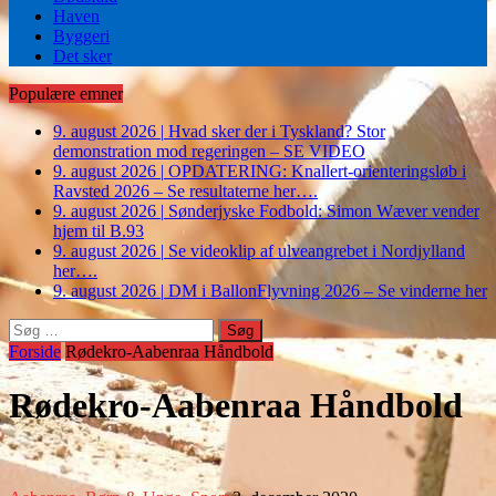
Haven
Byggeri
Det sker
Populære emner
9. august 2026
|
Hvad sker der i Tyskland? Stor
demonstration mod regeringen – SE VIDEO
9. august 2026
|
OPDATERING: Knallert-orienteringsløb i
Ravsted 2026 – Se resultaterne her….
9. august 2026
|
Sønderjyske Fodbold: Simon Wæver vender
hjem til B.93
9. august 2026
|
Se videoklip af ulveangrebet i Nordjylland
her….
9. august 2026
|
DM i BallonFlyvning 2026 – Se vinderne her
Søg
efter:
Forside
Rødekro-Aabenraa Håndbold
Rødekro-Aabenraa Håndbold