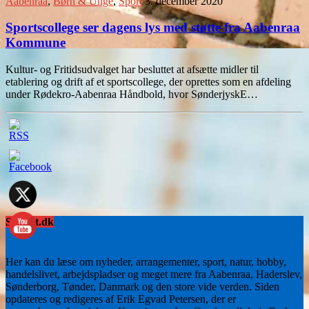
Aabenraa
,
Børn & Unge
,
Sport
3. december 2020
Sportscollege ser dagens lys med støtte fra Aabenraa
Kommune
Kultur- og Fritidsudvalget har besluttet at afsætte midler til
etablering og drift af et sportscollege, der oprettes som en afdeling
under Rødekro-Aabenraa Håndbold, hvor SønderjyskE…
Sydnyt.dk
Her kan du læse om nyheder, arrangementer, sport, natur, hobby,
handelslivet, arbejdspladser og meget mere fra Aabenraa, Haderslev,
Sønderborg, Tønder, Danmark og den store vide verden. Siden
opdateres og redigeres af Erik Egvad Petersen, der er