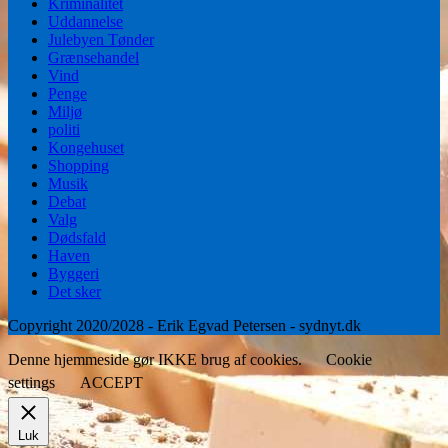
Kriminalitet
Uddannelse
Julebyen Tønder
Grænsehandel
Vind
Penge
Miljø
politi
Kongehuset
Shopping
Musik
Debat
Valg
Dødsfald
Haven
Byggeri
Det sker
Copyright 2020/2028 - Erik Egvad Petersen - sydnyt.dk
Denne hjemmeside gør IKKE brug af cookies.
Cookie
settings
ACCEPT
Luk