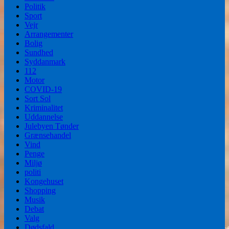
Politik
Sport
Vejr
Arrangementer
Bolig
Sundhed
Syddanmark
112
Motor
COVID-19
Sort Sol
Kriminalitet
Uddannelse
Julebyen Tønder
Grænsehandel
Vind
Penge
Miljø
politi
Kongehuset
Shopping
Musik
Debat
Valg
Dødsfald